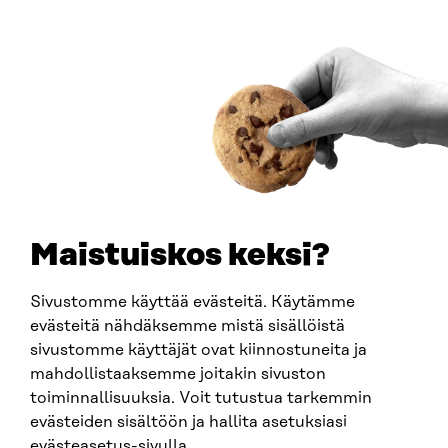
00181 Helsinki
Saapumisohjeet
Y-TUNNUS
0202132-3
PUHELIN
+358 294 618 991
SÄHKÖPOSTI
etunimi.sukunimi@sitra.fi
sitra@sitra.fi
Maistuiskos keksi?
Sivustomme käyttää evästeitä. Käytämme
SITRA SOSIAALISESSA MEDIASSA
evästeitä nähdäksemme mistä sisällöistä
sivustomme käyttäjät ovat kiinnostuneita ja
LinkedIn
mahdollistaaksemme joitakin sivuston
Instagram
toiminnallisuuksia. Voit tutustua tarkemmin
YouTube
evästeiden sisältöön ja hallita asetuksiasi
evästeasetus-sivulla