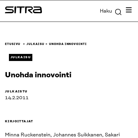
Siirry
Valik
Haku
suoraan
Sitra
sisältöön
↓
ETUSIVU
JULKAISU
UNOHDA INNOVOINTI
JULKAISU
Unohda innovointi
JULKAISTU
14.2.2011
KIRJOITTAJAT
Minna Ruckenstein, Johannes Suikkanen, Sakari