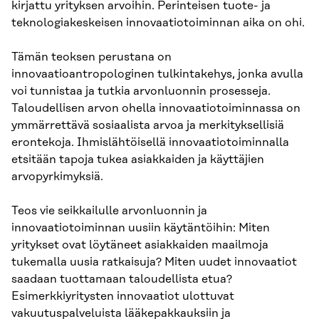
kirjattu yrityksen arvoihin. Perinteisen tuote- ja
teknologiakeskeisen innovaatiotoiminnan aika on ohi.
Tämän teoksen perustana on
innovaatioantropologinen tulkintakehys, jonka avulla
voi tunnistaa ja tutkia arvonluonnin prosesseja.
Taloudellisen arvon ohella innovaatiotoiminnassa on
ymmärrettävä sosiaalista arvoa ja merkityksellisiä
erontekoja. Ihmislähtöisellä innovaatiotoiminnalla
etsitään tapoja tukea asiakkaiden ja käyttäjien
arvopyrkimyksiä.
Teos vie seikkailulle arvonluonnin ja
innovaatiotoiminnan uusiin käytäntöihin: Miten
yritykset ovat löytäneet asiakkaiden maailmoja
tukemalla uusia ratkaisuja? Miten uudet innovaatiot
saadaan tuottamaan taloudellista etua?
Esimerkkiyritysten innovaatiot ulottuvat
vakuutuspalveluista lääkepakkauksiin ja