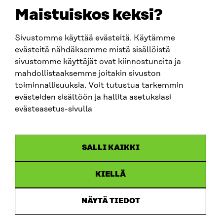
sitra@sitra.fi
Maistuiskos keksi?
Sivustomme käyttää evästeitä. Käytämme
SITRA SOSIAALISESSA MEDIASSA
evästeitä nähdäksemme mistä sisällöistä
sivustomme käyttäjät ovat kiinnostuneita ja
LinkedIn
mahdollistaaksemme joitakin sivuston
Instagram
toiminnallisuuksia. Voit tutustua tarkemmin
YouTube
evästeiden sisältöön ja hallita asetuksiasi
evästeasetus-sivulla
Sitra 2025
SALLI KAIKKI
Tietosuoja
KIELLÄ
Evästeasetukset
Ilmoituskanava
NÄYTÄ TIEDOT
Saavutettavuusseloste
Asiakirjajulkisuus