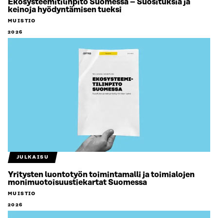
Ekosysteemitilinpito Suomessa – Suosituksia ja
keinoja hyödyntämisen tueksi
MUISTIO
2026
JULKAISU
Yritysten luontotyön toimintamalli ja toimialojen
monimuotoisuustiekartat Suomessa
MUISTIO
2026