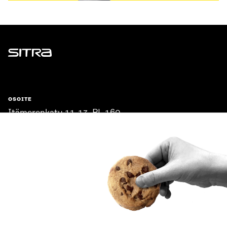
Sitra
OSOITE
Itämerenkatu 11-13, PL 160,
00181 Helsinki
Saapumisohjeet
Y-TUNNUS
0202132-3
PUHELIN
+358 294 618 991
SÄHKÖPOSTI
etunimi.sukunimi@sitra.fi