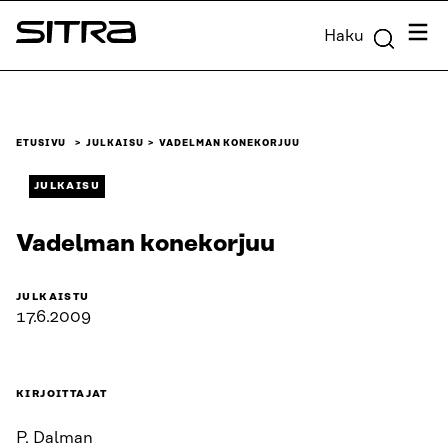
Siirry
Valik
Haku
suoraan
Sitra
sisältöön
↓
ETUSIVU
JULKAISU
VADELMAN KONEKORJUU
JULKAISU
Vadelman konekorjuu
JULKAISTU
17.6.2009
KIRJOITTAJAT
P. Dalman