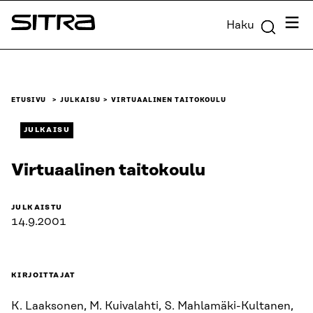
Siirry
Valik
Haku
suoraan
Sitra
sisältöön
↓
ETUSIVU
JULKAISU
VIRTUAALINEN TAITOKOULU
JULKAISU
Virtuaalinen taitokoulu
JULKAISTU
14.9.2001
KIRJOITTAJAT
K. Laaksonen, M. Kuivalahti, S. Mahlamäki-Kultanen,