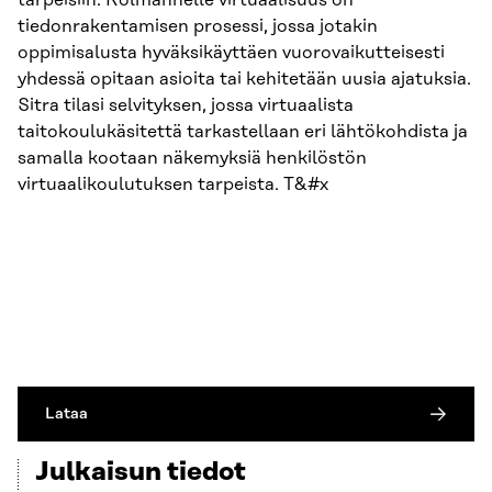
tarpeisiin. Kolmannelle virtuaalisuus on
tiedonrakentamisen prosessi, jossa jotakin
oppimisalusta hyväksikäyttäen vuorovaikutteisesti
yhdessä opitaan asioita tai kehitetään uusia ajatuksia.
Sitra tilasi selvityksen, jossa virtuaalista
taitokoulukäsitettä tarkastellaan eri lähtökohdista ja
samalla kootaan näkemyksiä henkilöstön
virtuaalikoulutuksen tarpeista. T&#x
Lataa
Julkaisun tiedot