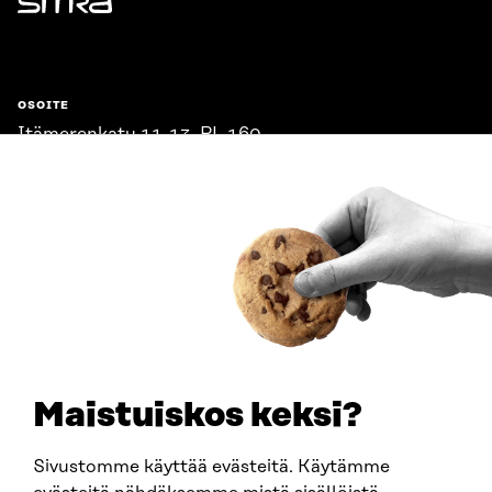
Sitra
OSOITE
Itämerenkatu 11-13, PL 160,
00181 Helsinki
Saapumisohjeet
Y-TUNNUS
0202132-3
PUHELIN
+358 294 618 991
SÄHKÖPOSTI
etunimi.sukunimi@sitra.fi
sitra@sitra.fi
Maistuiskos keksi?
Sivustomme käyttää evästeitä. Käytämme
SITRA SOSIAALISESSA MEDIASSA