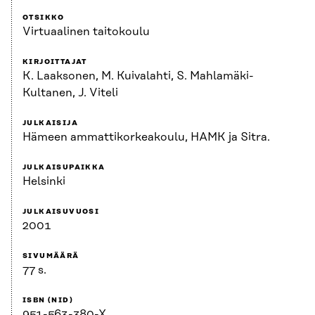
OTSIKKO
Virtuaalinen taitokoulu
KIRJOITTAJAT
K. Laaksonen, M. Kuivalahti, S. Mahlamäki-
Kultanen, J. Viteli
JULKAISIJA
Hämeen ammattikorkeakoulu, HAMK ja Sitra.
JULKAISUPAIKKA
Helsinki
JULKAISUVUOSI
2001
SIVUMÄÄRÄ
77 s.
ISBN (NID)
951-563-380-X