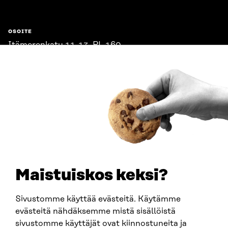
OSOITE
Itämerenkatu 11-13, PL 160,
00181 Helsinki
Saapumisohjeet
Y-TUNNUS
0202132-3
PUHELIN
+358 294 618 991
SÄHKÖPOSTI
etunimi.sukunimi@sitra.fi
sitra@sitra.fi
Maistuiskos keksi?
Sivustomme käyttää evästeitä. Käytämme
SITRA SOSIAALISESSA MEDIASSA
evästeitä nähdäksemme mistä sisällöistä
sivustomme käyttäjät ovat kiinnostuneita ja