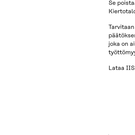
Se poista
Kiertotal
Tarvitaan
päätöksen
joka on a
työttömy
Lataa II