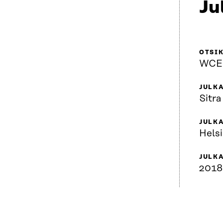
Ju
OTSI
WCEF
JULKA
Sitra
JULK
Helsi
JULK
2018