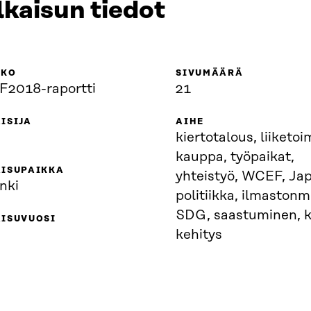
lkaisun tiedot
KKO
SIVUMÄÄRÄ
2018-raportti
21
ISIJA
AIHE
kiertotalous, liiketoi
kauppa, työpaikat,
AISUPAIKKA
yhteistyö, WCEF, Jap
nki
politiikka, ilmaston
SDG, saastuminen, 
AISUVUOSI
kehitys