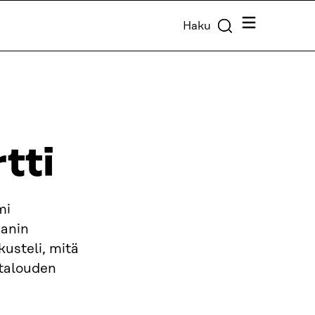
Valikko
Haku
tti
mi
panin
usteli, mitä
otalouden