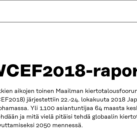
CEF2018-rapor
kkien aikojen toinen Maailman kiertotalousfooru
EF2018) järjestettiin 22.-24. lokakuuta 2018 Ja
hamassa. Yli 1.100 asiantuntijaa 64 maasta kesk
ehdään ja mitä vielä pitäisi tehdä globaalin kiert
vuttamiseksi 2050 mennessä.