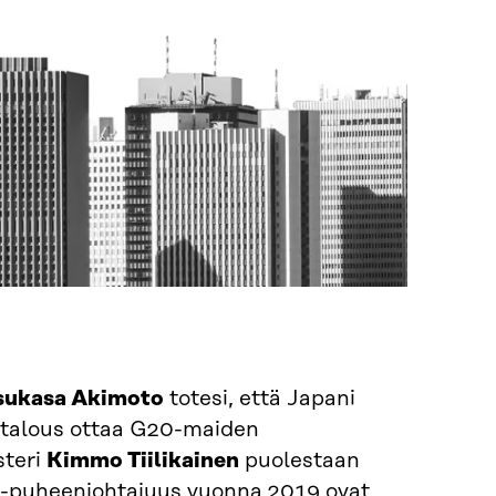
sukasa Akimoto
totesi, että Japani
n talous ottaa G20-maiden
steri
Kimmo Tiilikainen
puolestaan
0-puheenjohtajuus vuonna 2019 ovat