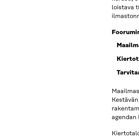
loistava 
ilmaston
Foorumin
Maailma
Kiertot
Tarvita
Maailmass
Kestävän 
rakentami
agendan l
Kiertotal