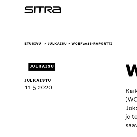
Siirry
Sitra
suoraan
sisältöön
↓
ETUSIVU
JULKAISU
WCEF2018-RAPORTTI
W
JULKAISU
JULKAISTU
11.5.2020
Kai
(WC
Joko
jo t
saa