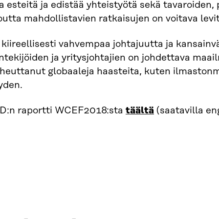
a esteitä ja edistää yhteistyötä sekä tavaroiden, 
outta mahdollistavien ratkaisujen on voitava lev
 kiireellisesti vahvempaa johtajuutta ja kansainvä
tekijöiden ja yritysjohtajien on johdettava maail
iheuttanut globaaleja haasteita, kuten ilmasto
yden.
SD:n raportti WCEF2018:sta
täältä
(saatavilla eng