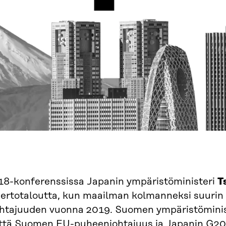
-konferenssissa Japanin ympäristöministeri
T
iertotaloutta, kun maailman kolmanneksi suuri
htajuuden vuonna 2019. Suomen ympäristömini
 että Suomen EU-puheenjohtajuus ja Japanin G2