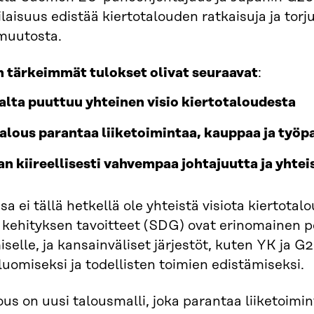
tilaisuus edistää kiertotalouden ratkaisuja ja to
muutosta.
 tärkeimmät tulokset olivat seuraavat
:
lta puuttuu yhteinen visio kiertotaloudesta
alous parantaa liiketoimintaa, kauppaa ja työp
an kiireellisesti vahvempaa johtajuutta ja yhtei
a ei tällä hetkellä ole yhteistä visiota kiertota
kehityksen tavoitteet (SDG) ovat erinomainen pe
selle, ja kansainväliset järjestöt, kuten YK ja G20
uomiseksi ja todellisten toimien edistämiseksi.
ous on uusi talousmalli, joka parantaa liiketoimi