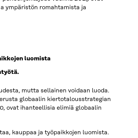
rjua ympäristön romahtamista ja
aikkojen luomista
styötä.
loudesta, mutta sellainen voidaan luoda.
rusta globaalin kiertotalousstrategian
, ovat ihanteellisia elimiä globaalin
ntaa, kauppaa ja työpaikkojen luomista.