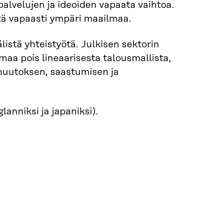
palvelujen ja ideoiden vapaata vaihtoa.
itä vapaasti ympäri maailmaa.
listä yhteistyötä. Julkisen sektorin
maa pois lineaarisesta talousmallista,
nmuutoksen, saastumisen ja
lanniksi ja japaniksi).