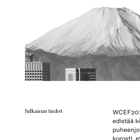
Julkaisun tiedot
WCEF2018
edistää k
puheenjo
korosti,