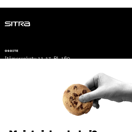
Sitra
OSOITE
Itämerenkatu 11-13, PL 160,
00181 Helsinki
Saapumisohjeet
Y-TUNNUS
0202132-3
PUHELIN
+358 294 618 991
SÄHKÖPOSTI
etunimi.sukunimi@sitra.fi
sitra@sitra.fi