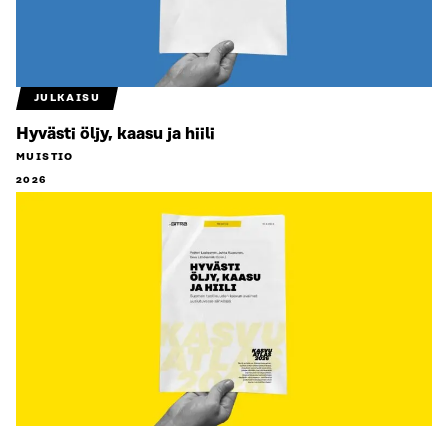
JULKAISU
Hyvästi öljy, kaasu ja hiili
MUISTIO
2026