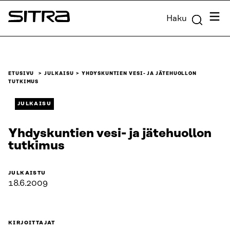
Siirry
Valik
Haku
suoraan
Sitra
sisältöön
↓
ETUSIVU
JULKAISU
YHDYSKUNTIEN VESI- JA JÄTEHUOLLON
TUTKIMUS
JULKAISU
Yhdyskuntien vesi- ja jätehuollon
tutkimus
JULKAISTU
18.6.2009
KIRJOITTAJAT