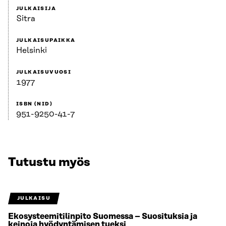
JULKAISIJA
Sitra
JULKAISUPAIKKA
Helsinki
JULKAISUVUOSI
1977
ISBN (NID)
951-9250-41-7
Tutustu myös
JULKAISU
Ekosysteemitilinpito Suomessa – Suosituksia ja
keinoja hyödyntämisen tueksi