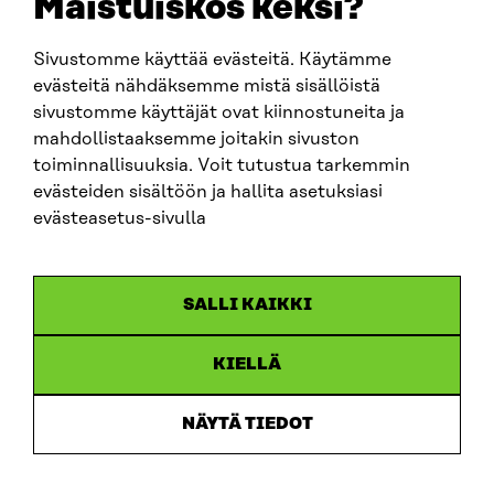
Maistuiskos keksi?
Sivustomme käyttää evästeitä. Käytämme
SITRA SOSIAALISESSA MEDIASSA
evästeitä nähdäksemme mistä sisällöistä
sivustomme käyttäjät ovat kiinnostuneita ja
LinkedIn
mahdollistaaksemme joitakin sivuston
Instagram
toiminnallisuuksia. Voit tutustua tarkemmin
YouTube
evästeiden sisältöön ja hallita asetuksiasi
evästeasetus-sivulla
Sitra 2025
SALLI KAIKKI
Tietosuoja
KIELLÄ
Evästeasetukset
Ilmoituskanava
NÄYTÄ TIEDOT
Saavutettavuusseloste
Asiakirjajulkisuus
Sitran digitaalinen viestintä ja verkkopalvelut