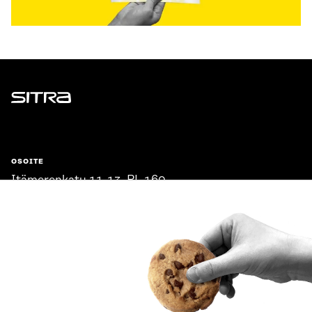
Sitra
OSOITE
Itämerenkatu 11-13, PL 160,
00181 Helsinki
Saapumisohjeet
Y-TUNNUS
0202132-3
PUHELIN
+358 294 618 991
SÄHKÖPOSTI