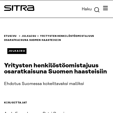
Siirry
Valik
Haku
suoraan
Sitra
sisältöön
↓
ETUSIVU
JULKAISU
YRITYSTEN HENKILÖSTÖOMISTAJUUS
OSARATKAISUNA SUOMEN HAASTEISIIN
JULKAISU
Yritysten henkilöstöomistajuus
osaratkaisuna Suomen haasteisiin
Ehdotus Suomessa kokeiltavaksi malliksi
KIRJOITTAJAT