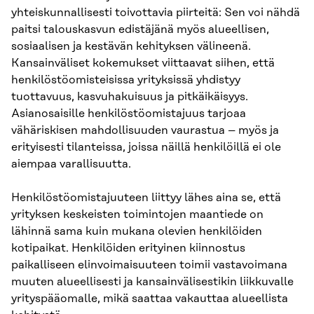
yhteiskunnallisesti toivottavia piirteitä: Sen voi nähdä
paitsi talouskasvun edistäjänä myös alueellisen,
sosiaalisen ja kestävän kehityksen välineenä.
Kansainväliset kokemukset viittaavat siihen, että
henkilöstöomisteisissa yrityksissä yhdistyy
tuottavuus, kasvuhakuisuus ja pitkäikäisyys.
Asianosaisille henkilöstöomistajuus tarjoaa
vähäriskisen mahdollisuuden vaurastua – myös ja
erityisesti tilanteissa, joissa näillä henkilöillä ei ole
aiempaa varallisuutta.
Henkilöstöomistajuuteen liittyy lähes aina se, että
yrityksen keskeisten toimintojen maantiede on
lähinnä sama kuin mukana olevien henkilöiden
kotipaikat. Henkilöiden erityinen kiinnostus
paikalliseen elinvoimaisuuteen toimii vastavoimana
muuten alueellisesti ja kansainvälisestikin liikkuvalle
yrityspääomalle, mikä saattaa vakauttaa alueellista