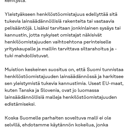
kehitystä.
Yleistyäkseen henkilöstöomistajuus edellyttää sitä
tukevia lainsäädännöllisiä rakenteita tai vastaavia
pelisääntöjä. Lisäksi tarvitaan jonkinlainen sysäys tai
kannustin, jotta nykyiset omistajat näkisivät
henkilöomistajuuden vaihtoehtona perinteiselle
yrityskaupalle ja malliin tarvittava siltarahoitus ja -
tuki mahdollistuvat.
Muistion keskeinen suositus on, että Suomi tunnistaa
henkilöstöomistajuuden lainsäädännössä ja harkitsee
sen yleistymistä tukevia kannustimia. Useat EU-maat,
kuten Tanska ja Slovenia, ovat jo luomassa
lainsäädännöllisiä malleja henkilöstöomistajuuden
edistämiseksi.
Koska Suomelle parhaiten soveltuva malli ei ole
selvillä, ehdotamme käytännön kokeilua, jonka