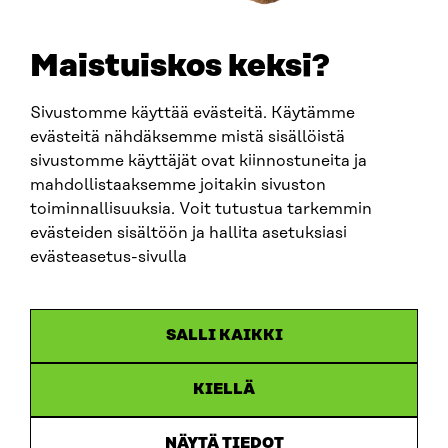
etunimi.sukunimi@sitra.fi
sitra@sitra.fi
Maistuiskos keksi?
Sivustomme käyttää evästeitä. Käytämme
SITRA SOSIAALISESSA MEDIASSA
evästeitä nähdäksemme mistä sisällöistä
sivustomme käyttäjät ovat kiinnostuneita ja
LinkedIn
mahdollistaaksemme joitakin sivuston
Instagram
toiminnallisuuksia. Voit tutustua tarkemmin
YouTube
evästeiden sisältöön ja hallita asetuksiasi
evästeasetus-sivulla
Sitra 2025
SALLI KAIKKI
Tietosuoja
KIELLÄ
Evästeasetukset
Ilmoituskanava
NÄYTÄ TIEDOT