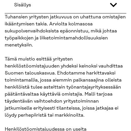
Sisällys
Tuhansien yritysten jatkuvuus on uhattuna omistajien
ikääntymisen takia. Arviolta kolmasosa
sukupolvenvaihdoksista epäonnistuu, mikä johtaa
työpaikkojen ja liiketoimintamahdollisuuksien
menetyksiin.
Tämä muistio esittää yritysten
henkilöstöomistajuuden yhdeksi keinoksi vauhdittaa
Suomen talouskasvua. Ehdotamme harkittavaksi
toimintamallia, jossa aiemmin palkansaajina olleista
henkilöistä tulee asteittain työnantajayrityksessään
päätäntävaltaa käyttäviä omistajia. Malli tarjoaa
täydentävän vaihtoehdon yritystoiminnan
jatkumiselle erityisesti tilanteissa, joissa jatkajaa ei
löydy perhepiiristä tai markkinoilta.
Henkilöstöomistajuudessa on useita