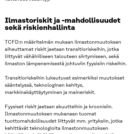
Ilmastoriskit ja -mahdollisuudet
sekä riskienhallinta
TCFD:n määritelmän mukaan ilmastonmuutoksen
aiheuttamat riskit jaetaan transitioriskeihin, jotka
liittyvät vähähiiliseen talouteen siirtymiseen, sekä
ilmaston lämpenemisestä johtuviin fyysisiin riskeihin.
Transitioriskeihin lukeutuvat esimerkiksi muutokset
sääntelyssä, teknologinen kehitys,
markkinakäyttäytyminen ja maineriskit.
Fyysiset riskit jaetaan akuutteihin ja kroonisiin.
Ilmastonmuutoksen mukanaan tuomat
tuottomahdollisuudet liittyvät mm. yrityksiin, jotka
kehittävät teknologioita ilmastonmuutoksen