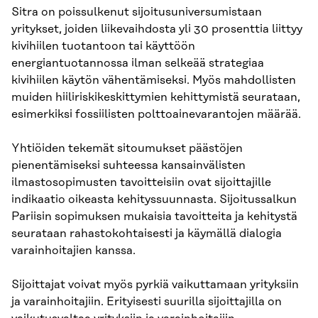
Sitra on poissulkenut sijoitusuniversumistaan
yritykset, joiden liikevaihdosta yli 30 prosenttia liittyy
kivihiilen tuotantoon tai käyttöön
energiantuotannossa ilman selkeää strategiaa
kivihiilen käytön vähentämiseksi. Myös mahdollisten
muiden hiiliriskikeskittymien kehittymistä seurataan,
esimerkiksi fossiilisten polttoainevarantojen määrää.
Yhtiöiden tekemät sitoumukset päästöjen
pienentämiseksi suhteessa kansainvälisten
ilmastosopimusten tavoitteisiin ovat sijoittajille
indikaatio oikeasta kehityssuunnasta. Sijoitussalkun
Pariisin sopimuksen mukaisia tavoitteita ja kehitystä
seurataan rahastokohtaisesti ja käymällä dialogia
varainhoitajien kanssa.
Sijoittajat voivat myös pyrkiä vaikuttamaan yrityksiin
ja varainhoitajiin. Erityisesti suurilla sijoittajilla on