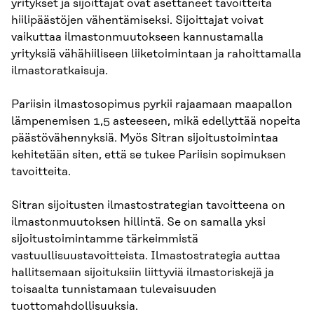
yritykset ja sijoittajat ovat asettaneet tavoitteita
hiilipäästöjen vähentämiseksi. Sijoittajat voivat
vaikuttaa ilmastonmuutokseen kannustamalla
yrityksiä vähähiiliseen liiketoimintaan ja rahoittamalla
ilmastoratkaisuja.
Pariisin ilmastosopimus pyrkii rajaamaan maapallon
lämpenemisen 1,5 asteeseen, mikä edellyttää nopeita
päästövähennyksiä. Myös Sitran sijoitustoimintaa
kehitetään siten, että se tukee Pariisin sopimuksen
tavoitteita.
Sitran sijoitusten ilmastostrategian tavoitteena on
ilmastonmuutoksen hillintä. Se on samalla yksi
sijoitustoimintamme tärkeimmistä
vastuullisuustavoitteista. Ilmastostrategia auttaa
hallitsemaan sijoituksiin liittyviä ilmastoriskejä ja
toisaalta tunnistamaan tulevaisuuden
tuottomahdollisuuksia.