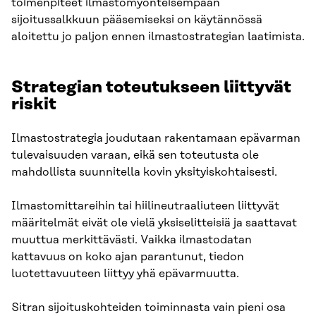
toimenpiteet ilmastomyönteisempään
sijoitussalkkuun pääsemiseksi on käytännössä
aloitettu jo paljon ennen ilmastostrategian laatimista.
Strategian toteutukseen liittyvät
riskit
Ilmastostrategia joudutaan rakentamaan epävarman
tulevaisuuden varaan, eikä sen toteutusta ole
mahdollista suunnitella kovin yksityiskohtaisesti.
Ilmastomittareihin tai hiilineutraaliuteen liittyvät
määritelmät eivät ole vielä yksiselitteisiä ja saattavat
muuttua merkittävästi. Vaikka ilmastodatan
kattavuus on koko ajan parantunut, tiedon
luotettavuuteen liittyy yhä epävarmuutta.
Sitran sijoituskohteiden toiminnasta vain pieni osa