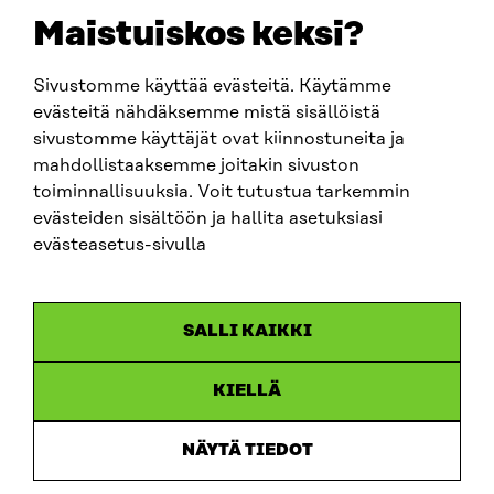
sitra@sitra.fi
Maistuiskos keksi?
Sivustomme käyttää evästeitä. Käytämme
SITRA SOSIAALISESSA MEDIASSA
evästeitä nähdäksemme mistä sisällöistä
sivustomme käyttäjät ovat kiinnostuneita ja
LinkedIn
mahdollistaaksemme joitakin sivuston
Instagram
toiminnallisuuksia. Voit tutustua tarkemmin
YouTube
evästeiden sisältöön ja hallita asetuksiasi
evästeasetus-sivulla
Sitra 2025
SALLI KAIKKI
Tietosuoja
KIELLÄ
Evästeasetukset
Ilmoituskanava
NÄYTÄ TIEDOT
Saavutettavuusseloste
Asiakirjajulkisuus