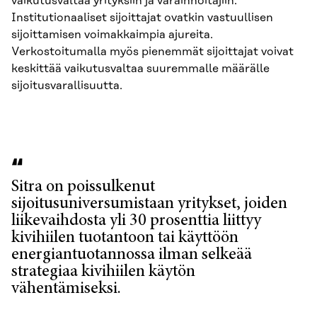
vaikutusvaltaa yrityksiin ja varainhoitajiin.
Institutionaaliset sijoittajat ovatkin vastuullisen
sijoittamisen voimakkaimpia ajureita.
Verkostoitumalla myös pienemmät sijoittajat voivat
keskittää vaikutusvaltaa suuremmalle määrälle
sijoitusvarallisuutta.
Sitra on poissulkenut
sijoitusuniversumistaan yritykset, joiden
liikevaihdosta yli 30 prosenttia liittyy
kivihiilen tuotantoon tai käyttöön
energiantuotannossa ilman selkeää
strategiaa kivihiilen käytön
vähentämiseksi.