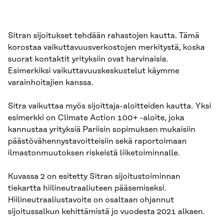
Sitran sijoitukset tehdään rahastojen kautta. Tämä
korostaa vaikuttavuusverkostojen merkitystä, koska
suorat kontaktit yrityksiin ovat harvinaisia.
Esimerkiksi vaikuttavuuskeskustelut käymme
varainhoitajien kanssa.
Sitra vaikuttaa myös sijoittaja-aloitteiden kautta. Yksi
esimerkki on Climate Action 100+ -aloite, joka
kannustaa yrityksiä Pariisin sopimuksen mukaisiin
päästövähennystavoitteisiin sekä raportoimaan
ilmastonmuutoksen riskeistä liiketoiminnalle.
Kuvassa 2 on esitetty Sitran sijoitustoiminnan
tiekartta hiilineutraaliuteen pääsemiseksi.
Hiilineutraaliustavoite on osaltaan ohjannut
sijoitussalkun kehittämistä jo vuodesta 2021 alkaen.