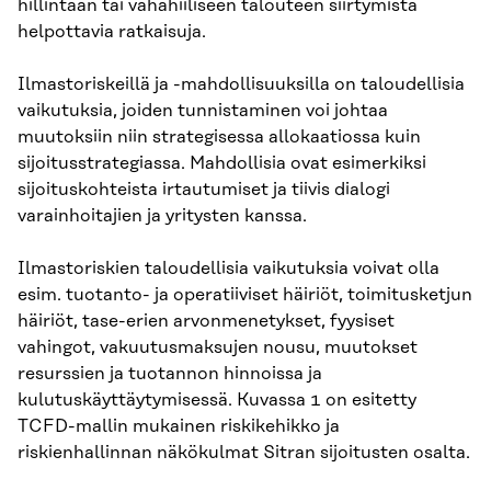
hillintään tai vähähiiliseen talouteen siirtymistä
helpottavia ratkaisuja.
Ilmastoriskeillä ja -mahdollisuuksilla on taloudellisia
vaikutuksia, joiden tunnistaminen voi johtaa
muutoksiin niin strategisessa allokaatiossa kuin
sijoitusstrategiassa. Mahdollisia ovat esimerkiksi
sijoituskohteista irtautumiset ja tiivis dialogi
varainhoitajien ja yritysten kanssa.
Ilmastoriskien taloudellisia vaikutuksia voivat olla
esim. tuotanto- ja operatiiviset häiriöt, toimitusketjun
häiriöt, tase-erien arvonmenetykset, fyysiset
vahingot, vakuutusmaksujen nousu, muutokset
resurssien ja tuotannon hinnoissa ja
kulutuskäyttäytymisessä. Kuvassa 1 on esitetty
TCFD-mallin mukainen riskikehikko ja
riskienhallinnan näkökulmat Sitran sijoitusten osalta.