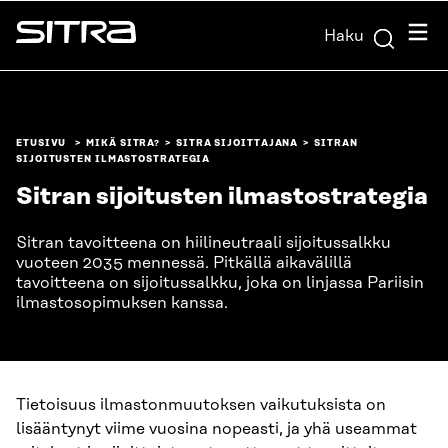
Siirry
Valik
Haku
suoraan
Sitra
sisältöön
↓
ETUSIVU
MIKÄ SITRA?
SITRA SIJOITTAJANA
SITRAN
SIJOITUSTEN ILMASTOSTRATEGIA
Sitran sijoitusten ilmastostrategia
Sitran tavoitteena on hiilineutraali sijoitussalkku
vuoteen 2035 mennessä. Pitkällä aikavälillä
tavoitteena on sijoitussalkku, joka on linjassa Pariisin
ilmastosopimuksen kanssa.
Tietoisuus ilmastonmuutoksen vaikutuksista on
lisääntynyt viime vuosina nopeasti, ja yhä useammat