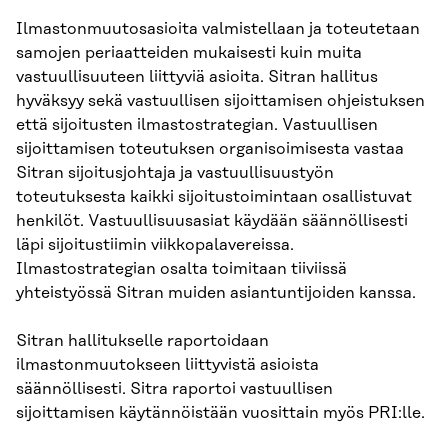
Ilmastonmuutosasioita valmistellaan ja toteutetaan
samojen periaatteiden mukaisesti kuin muita
vastuullisuuteen liittyviä asioita. Sitran hallitus
hyväksyy sekä vastuullisen sijoittamisen ohjeistuksen
että sijoitusten ilmastostrategian. Vastuullisen
sijoittamisen toteutuksen organisoimisesta vastaa
Sitran sijoitusjohtaja ja vastuullisuustyön
toteutuksesta kaikki sijoitustoimintaan osallistuvat
henkilöt. Vastuullisuusasiat käydään säännöllisesti
läpi sijoitustiimin viikkopalavereissa.
Ilmastostrategian osalta toimitaan tiiviissä
yhteistyössä Sitran muiden asiantuntijoiden kanssa.
Sitran hallitukselle raportoidaan
ilmastonmuutokseen liittyvistä asioista
säännöllisesti. Sitra raportoi vastuullisen
sijoittamisen käytännöistään vuosittain myös PRI:lle.