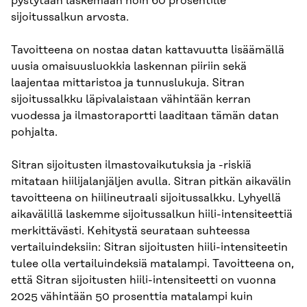
pystytään laskemaan noin 60 prosentille
sijoitussalkun arvosta.
Tavoitteena on nostaa datan kattavuutta lisäämällä
uusia omaisuusluokkia laskennan piiriin sekä
laajentaa mittaristoa ja tunnuslukuja. Sitran
sijoitussalkku läpivalaistaan vähintään kerran
vuodessa ja ilmastoraportti laaditaan tämän datan
pohjalta.
Sitran sijoitusten ilmastovaikutuksia ja -riskiä
mitataan hiilijalanjäljen avulla. Sitran pitkän aikavälin
tavoitteena on hiilineutraali sijoitussalkku. Lyhyellä
aikavälillä laskemme sijoitussalkun hiili-intensiteettiä
merkittävästi. Kehitystä seurataan suhteessa
vertailuindeksiin: Sitran sijoitusten hiili-intensiteetin
tulee olla vertailuindeksiä matalampi. Tavoitteena on,
että Sitran sijoitusten hiili-intensiteetti on vuonna
2025 vähintään 50 prosenttia matalampi kuin