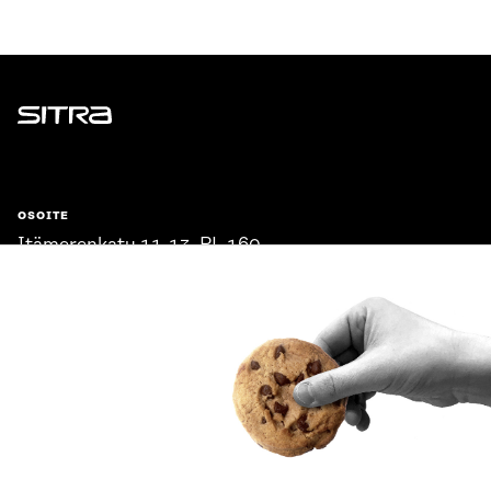
Sitra
OSOITE
Itämerenkatu 11-13, PL 160,
00181 Helsinki
Saapumisohjeet
Y-TUNNUS
0202132-3
PUHELIN
+358 294 618 991
SÄHKÖPOSTI
etunimi.sukunimi@sitra.fi