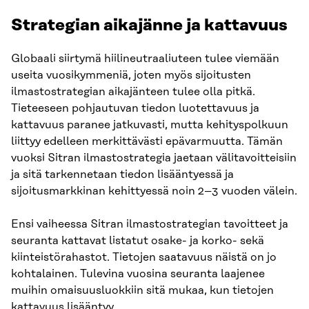
Strategian aikajänne ja kattavuus
Globaali siirtymä hiilineutraaliuteen tulee viemään
useita vuosikymmeniä, joten myös sijoitusten
ilmastostrategian aikajänteen tulee olla pitkä.
Tieteeseen pohjautuvan tiedon luotettavuus ja
kattavuus paranee jatkuvasti, mutta kehityspolkuun
liittyy edelleen merkittävästi epävarmuutta. Tämän
vuoksi Sitran ilmastostrategia jaetaan välitavoitteisiin
ja sitä tarkennetaan tiedon lisääntyessä ja
sijoitusmarkkinan kehittyessä noin 2–3 vuoden välein.
Ensi vaiheessa Sitran ilmastostrategian tavoitteet ja
seuranta kattavat listatut osake- ja korko- sekä
kiinteistörahastot. Tietojen saatavuus näistä on jo
kohtalainen. Tulevina vuosina seuranta laajenee
muihin omaisuusluokkiin sitä mukaa, kun tietojen
kattavuus lisääntyy.