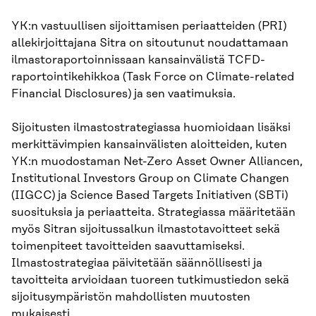
YK:n vastuullisen sijoittamisen periaatteiden (PRI)
allekirjoittajana Sitra on sitoutunut noudattamaan
ilmastoraportoinnissaan kansainvälistä TCFD-
raportointikehikkoa (Task Force on Climate-related
Financial Disclosures) ja sen vaatimuksia.
Sijoitusten ilmastostrategiassa huomioidaan lisäksi
merkittävimpien kansainvälisten aloitteiden, kuten
YK:n muodostaman Net-Zero Asset Owner Alliancen,
Institutional Investors Group on Climate Changen
(IIGCC) ja Science Based Targets Initiativen (SBTi)
suosituksia ja periaatteita. Strategiassa määritetään
myös Sitran sijoitussalkun ilmastotavoitteet sekä
toimenpiteet tavoitteiden saavuttamiseksi.
Ilmastostrategiaa päivitetään säännöllisesti ja
tavoitteita arvioidaan tuoreen tutkimustiedon sekä
sijoitusympäristön mahdollisten muutosten
mukaisesti.