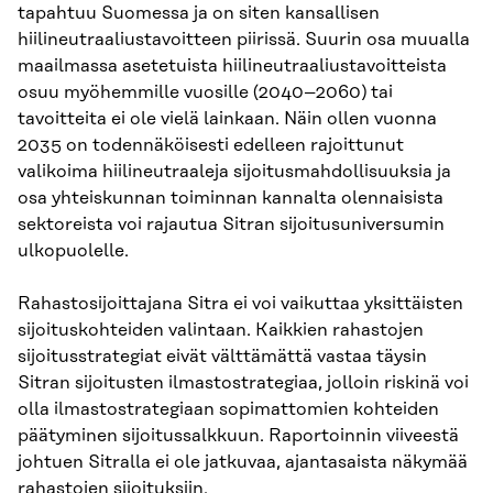
tapahtuu Suomessa ja on siten kansallisen
hiilineutraaliustavoitteen piirissä. Suurin osa muualla
maailmassa asetetuista hiilineutraaliustavoitteista
osuu myöhemmille vuosille (2040–2060) tai
tavoitteita ei ole vielä lainkaan. Näin ollen vuonna
2035 on todennäköisesti edelleen rajoittunut
valikoima hiilineutraaleja sijoitusmahdollisuuksia ja
osa yhteiskunnan toiminnan kannalta olennaisista
sektoreista voi rajautua Sitran sijoitusuniversumin
ulkopuolelle.
Rahastosijoittajana Sitra ei voi vaikuttaa yksittäisten
sijoituskohteiden valintaan. Kaikkien rahastojen
sijoitusstrategiat eivät välttämättä vastaa täysin
Sitran sijoitusten ilmastostrategiaa, jolloin riskinä voi
olla ilmastostrategiaan sopimattomien kohteiden
päätyminen sijoitussalkkuun. Raportoinnin viiveestä
johtuen Sitralla ei ole jatkuvaa, ajantasaista näkymää
rahastojen sijoituksiin.