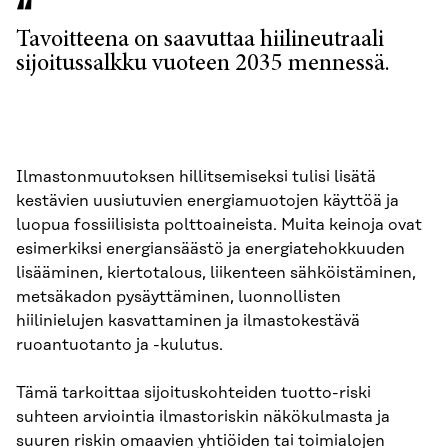
Tavoitteena on saavuttaa hiilineutraali
sijoitussalkku vuoteen 2035 mennessä.
Ilmastonmuutoksen hillitsemiseksi tulisi lisätä
kestävien uusiutuvien energiamuotojen käyttöä ja
luopua fossiilisista polttoaineista. Muita keinoja ovat
esimerkiksi energiansäästö ja energiatehokkuuden
lisääminen, kiertotalous, liikenteen sähköistäminen,
metsäkadon pysäyttäminen, luonnollisten
hiilinielujen kasvattaminen ja ilmastokestävä
ruoantuotanto ja -kulutus.
Tämä tarkoittaa sijoituskohteiden tuotto-riski
suhteen arviointia ilmastoriskin näkökulmasta ja
suuren riskin omaavien yhtiöiden tai toimialojen