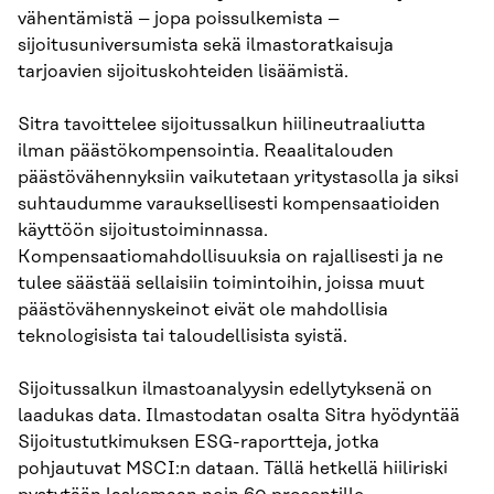
vähentämistä – jopa poissulkemista –
sijoitusuniversumista sekä ilmastoratkaisuja
tarjoavien sijoituskohteiden lisäämistä.
Sitra tavoittelee sijoitussalkun hiilineutraaliutta
ilman päästökompensointia. Reaalitalouden
päästövähennyksiin vaikutetaan yritystasolla ja siksi
suhtaudumme varauksellisesti kompensaatioiden
käyttöön sijoitustoiminnassa.
Kompensaatiomahdollisuuksia on rajallisesti ja ne
tulee säästää sellaisiin toimintoihin, joissa muut
päästövähennyskeinot eivät ole mahdollisia
teknologisista tai taloudellisista syistä.
Sijoitussalkun ilmastoanalyysin edellytyksenä on
laadukas data. Ilmastodatan osalta Sitra hyödyntää
Sijoitustutkimuksen ESG-raportteja, jotka
pohjautuvat MSCI:n dataan. Tällä hetkellä hiiliriski