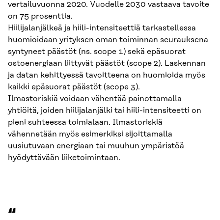
vertailuvuonna 2020. Vuodelle 2030 vastaava tavoite
on 75 prosenttia.
Hiilijalanjälkeä ja hiili-intensiteettiä tarkastellessa
huomioidaan yrityksen oman toiminnan seurauksena
syntyneet päästöt (ns. scope 1) sekä epäsuorat
ostoenergiaan liittyvät päästöt (scope 2). Laskennan
ja datan kehittyessä tavoitteena on huomioida myös
kaikki epäsuorat päästöt (scope 3).
Ilmastoriskiä voidaan vähentää painottamalla
yhtiöitä, joiden hiilijalanjälki tai hiili-intensiteetti on
pieni suhteessa toimialaan. Ilmastoriskiä
vähennetään myös esimerkiksi sijoittamalla
uusiutuvaan energiaan tai muuhun ympäristöä
hyödyttävään liiketoimintaan.