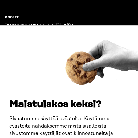
OSOITE
Itämerenkatu 11-13, PL 160,
00181 Helsinki
Saapumisohjeet
Y-TUNNUS
0202132-3
PUHELIN
+358 294 618 991
SÄHKÖPOSTI
etunimi.sukunimi@sitra.fi
sitra@sitra.fi
Maistuiskos keksi?
Sivustomme käyttää evästeitä. Käytämme
SITRA SOSIAALISESSA MEDIASSA
evästeitä nähdäksemme mistä sisällöistä
sivustomme käyttäjät ovat kiinnostuneita ja