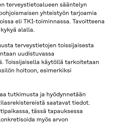
en terveystietoalueen sääntelyn
pohjoismaisen yhteistyön tarjoamia
oissa eli TKI-toiminnassa. Tavoitteena
kykyä alalla.
a terveystietojen toissijaisesta
mintaan uudistuvassa
. Toissijaisella käytöllä tarkoitetaan
silön hoitoon, esimerkiksi
vaa tutkimusta ja hyödynnetään
lasrekistereistä saatavat tiedot.
ntipaikassa, tässä tapauksessa
konkretisoida myös arvon