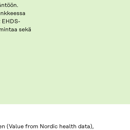
äntöön.
ankkeessa
et EHDS-
mintaa sekä
n (Value from Nordic health data),