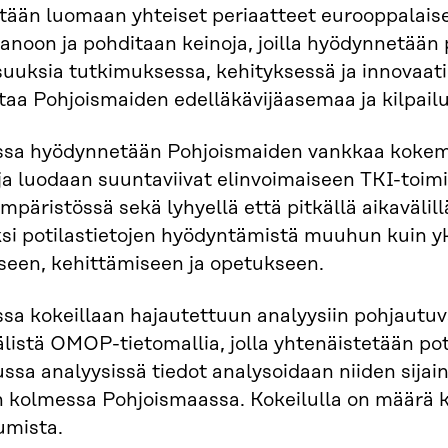
itään luomaan yhteiset periaatteet eurooppalais
noon ja pohditaan keinoja, joilla hyödynnetään 
uuksia tutkimuksessa, kehityksessä ja innovaati
taa Pohjoismaiden edelläkävijäasemaa ja kilpailu
sa hyödynnetään Pohjoismaiden vankkaa kokemust
ja luodaan suuntaviivat elinvoimaiseen TKI-toi
mpäristössä sekä lyhyellä että pitkällä aikavälillä
si potilastietojen hyödyntämistä muuhun kuin yk
seen, kehittämiseen ja opetukseen.
sa kokeillaan hajautettuun analyysiin pohjautu
listä OMOP-tietomallia, jolla yhtenäistetään poti
ssa analyysissä tiedot analysoidaan niiden sijai
n kolmessa Pohjoismaassa. Kokeilulla on määrä 
mista.