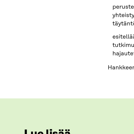
peruste
yhteist
täytän
esitell
tutkimu
hajaute
Hankkeen
Lue lisää