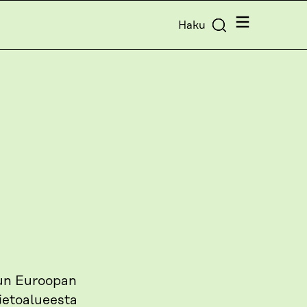
Valikko
Haku
kun Euroopan
ietoalueesta