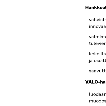
Hankkeel
vahvist
innovaa
valmist
tulevie
kokeill
ja osoi
saavutt
VALO-ha
luodaan
muodos