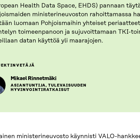
ropean Health Data Space, EHDS) pannaan täyt
joismaiden ministerineuvoston rahoittamassa h
itään luomaan Pohjoismaihin yhteiset periaatte
ntelyn toimeenpanoon ja sujuvoittamaan TKI-toi
illaan datan käyttöä yli maarajojen.
JEKTINVETÄJÄ
Mikael Rinnetmäki
ASIANTUNTIJA, TULEVAISUUDEN
HYVINVOINTIRATKAISUT
inen ministerineuvosto käynnisti VALO-hankkee