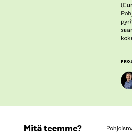
(Eu
Poh
pyr
sää
koke
PRO
Mitä teemme?
Pohjoisma