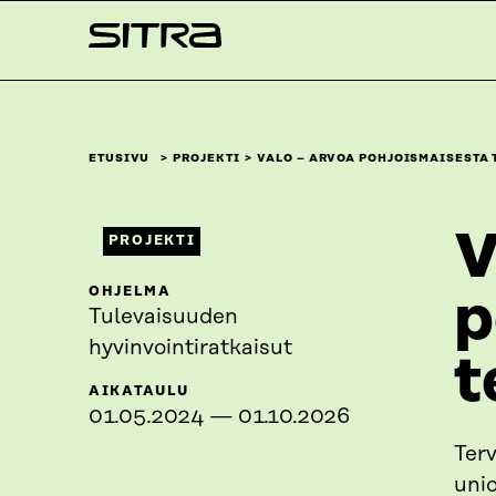
Siirry
Sitra
suoraan
sisältöön
↓
ETUSIVU
PROJEKTI
VALO – ARVOA POHJOISMAISESTA
V
PROJEKTI
OHJELMA
p
Tulevaisuuden
hyvinvointiratkaisut
t
AIKATAULU
01.05.2024 — 01.10.2026
Terv
uni