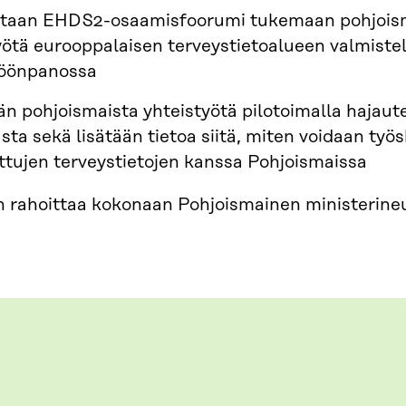
taan EHDS2-osaamisfoorumi tukemaan pohjoisma
yötä eurooppalaisen terveystietoalueen valmist
töönpanossa
ään pohjoismaista yhteistyötä pilotoimalla hajaut
sta sekä lisätään tietoa siitä, miten voidaan työs
ttujen terveystietojen kanssa Pohjoismaissa
 rahoittaa kokonaan Pohjoismainen ministerine