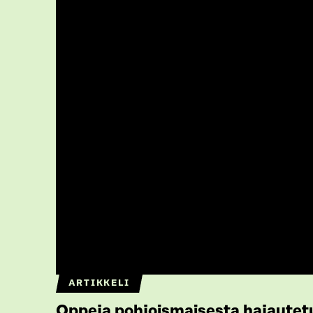
ARTIKKELI
Oppeja pohjoismaisesta hajaute