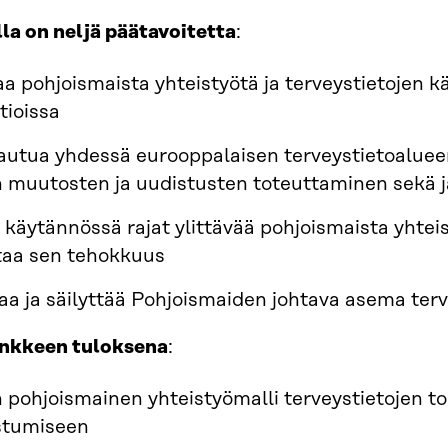
la on neljä päätavoitetta
:
aa pohjoismaista yhteistyötä ja terveystietojen 
tioissa
autua yhdessä eurooppalaisen terveystietoaluee
n muutosten ja uudistusten toteuttaminen sekä j
a käytännössä rajat ylittävää pohjoismaista yhte
ttaa sen tehokkuus
aa ja säilyttää Pohjoismaiden johtava asema terv
nkkeen tuloksena
:
 pohjoismainen yhteistyömalli terveystietojen toi
tumiseen