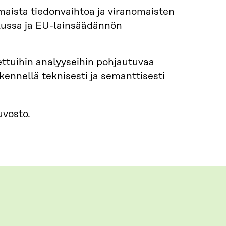
ista tiedonvaihtoa ja viranomaisten
elussa ja EU-lainsäädännön
ettuihin analyyseihin pohjautuvaa
kennellä teknisesti ja semanttisesti
uvosto.