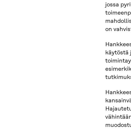
jossa pyr
toimeenpa
mahdollis
on vahvis
Hankkees
käytöstä 
toimintay
esimerkik
tutkimuk
Hankkees
kansainvä
Hajautetu
vähintää
muodostu