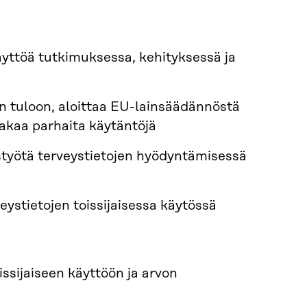
käyttöä tutkimuksessa, kehityksessä ja
n tuloon, aloittaa EU-lainsäädännöstä
akaa parhaita käytäntöjä
istyötä terveystietojen hyödyntämisessä
eystietojen toissijaisessa käytössä
ssijaiseen käyttöön ja arvon