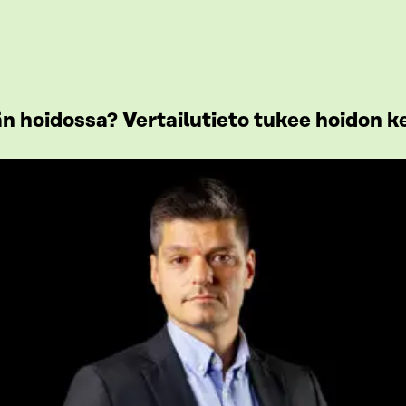
 hoidossa? Vertailutieto tukee hoidon k