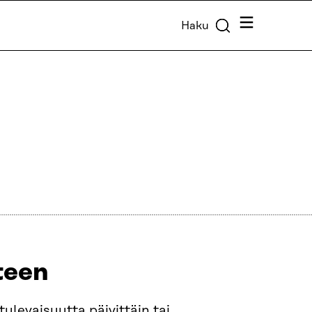
Valikko
Haku
a
een​
ulevaisuutta päivittäin tai