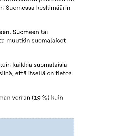
kuin Suomessa keskimäärin
rkeen, Suomeen tai
ita muutkin suomalaiset
uin kaikkia suomalaisia
nä, että itsellä on tietoa
man verran (19 %) kuin