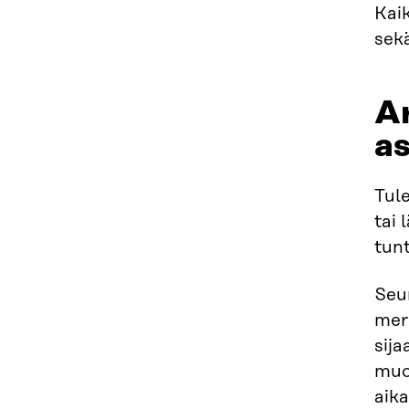
Kaik
sek
Ar
as
Tule
tai 
tun
Seur
merk
sija
muo
aika