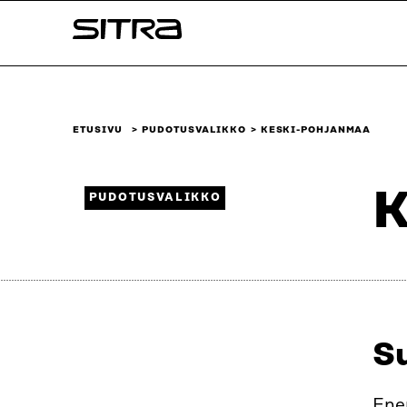
Siirry
Sitra
suoraan
sisältöön
↓
ETUSIVU
PUDOTUSVALIKKO
KESKI-POHJANMAA
K
PUDOTUSVALIKKO
S
Enem