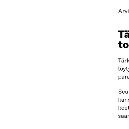
Arvi
Tä
to
Tärk
löyt
par
Seur
kans
koet
saam