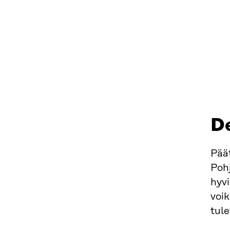
​D
Pää
Poh
hyvi
voik
tul