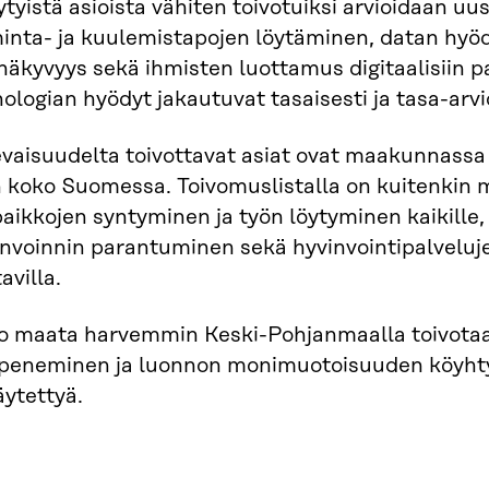
tyistä asioista vähiten toivotuiksi arvioidaan u
minta- ja kuulemistapojen löytäminen, datan hyö
näkyvyys sekä ihmisten luottamus digitaalisiin pa
ologian hyödyt jakautuvat tasaisesti ja tasa-arvio
vaisuudelta toivottavat asiat ovat maakunnassa 
n koko Suomessa. Toivomuslistalla on kuitenki
aikkojen syntyminen ja työn löytyminen kaikille,
invoinnin parantuminen sekä hyvinvointipalveluj
avilla.
o maata harvemmin Keski-Pohjanmaalla toivotaa
peneminen ja luonnon monimuotoisuuden köyh
ytettyä.