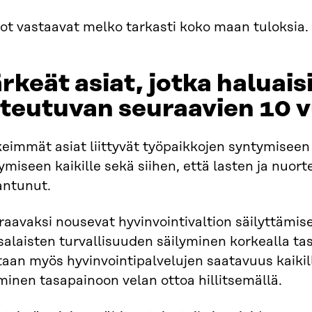
ot vastaavat melko tarkasti koko maan tuloksia.​
rkeät asiat, jotka haluais
teutuvan seuraavien 10 
eimmät asiat liittyvät työpaikkojen syntymiseen
ymiseen kaikille sekä siihen, että lasten ja nuorte
antunut.
aavaksi nousevat hyvinvointivaltion säilyttämis
alaisten turvallisuuden säilyminen korkealla tas
aan myös hyvinvointipalvelujen saatavuus kaikill
inen tasapainoon velan ottoa hillitsemällä.