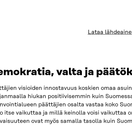
Lataa lähdeaine
emokratia, valta ja päätö
ttäjien visioiden innostavuus koskien omaa asu
janmaalla hiukan positiivisemmin kuin Suomessa
nvointialueen päättäjien osalta vastaa koko Suome
o itse vaikuttaa ja millä keinolla voisi vaikutta
evaisuuteen ovat myös samalla tasolla kuin Suo