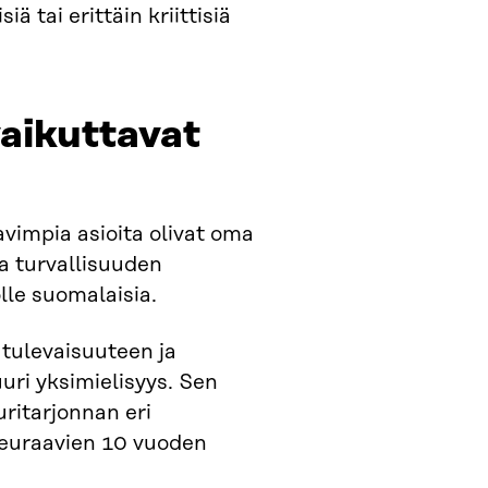
iä tai erittäin kriittisiä
vaikuttavat
avimpia asioita olivat oma
ja turvallisuuden
le suomalaisia.
 tulevaisuuteen ja
uri yksimielisyys. Sen
uritarjonnan eri
seuraavien 10 vuoden