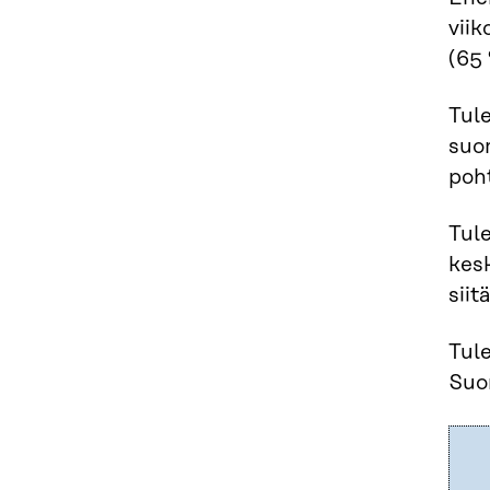
viik
(65 
Tule
suo
poht
Tul
kesk
siit
Tul
Suo