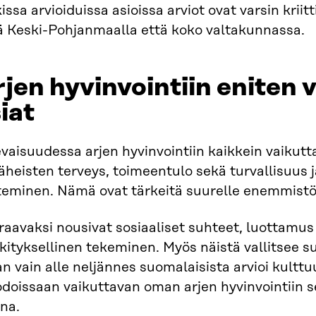
issa arvioiduissa asioissa arviot ovat varsin kriittis
ä Keski-Pohjanmaalla että koko valtakunnassa.
jen hyvinvointiin eniten 
iat​
vaisuudessa arjen hyvinvointiin kaikkein vaikutt
läheisten terveys, toimeentulo sekä turvallisuus 
teminen. Nämä ovat tärkeitä suurelle enemmistöl
aavaksi nousivat sosiaaliset suhteet, luottamus
ityksellinen tekeminen. Myös näistä vallitsee su
an vain alle neljännes suomalaisista arvioi kulttu
doissaan vaikuttavan oman arjen hyvinvointiin 
na.