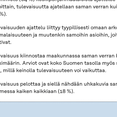
oittain, tulevaisuutta ajatellaan saman verran 
%).
vaisuuden ajattelu liittyy tyypillisesti omaan a
malaisuuteen ja muutenkin samoihin asioihin, jo
ivat.
evaisuus kiinnostaa maakunnassa saman verran k
imäärin. Arviot ovat koko Suomen tasolla myös sii
ä, millä keinolla tulevaisuuteen voi vaikuttaa.​
evaisuus pelottaa ja siellä nähdään uhkakuvia sa
messa kaiken kaikkiaan (18 %).