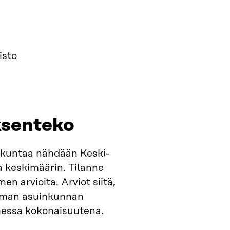
isto
ksenteko​
inkuntaa nähdään Keski-
 keskimäärin. Tilanne
n arvioita. Arviot siitä,
a oman asuinkunnan
messa kokonaisuutena.