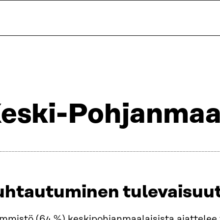
eski-Pohjanma
uhtautuminen tulevaisuut
mistö (64 %) keskipohjanmaalaisista ajattelee t