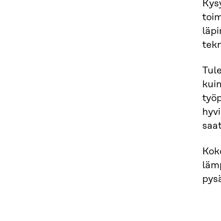
Kysy
toi
läpi
tekn
Tule
kui
työp
hyv
saat
Kok
läm
pysä