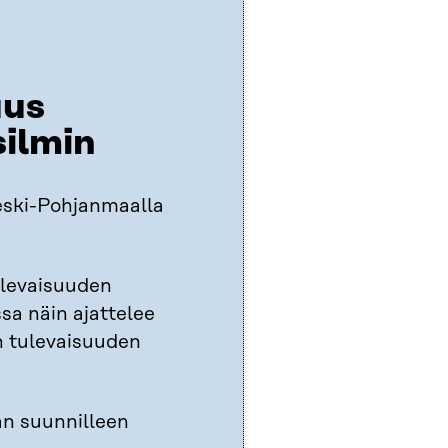
uus
silmin
ski-Pohjanmaalla
levaisuuden
a näin ajattelee
 tulevaisuuden
n suunnilleen