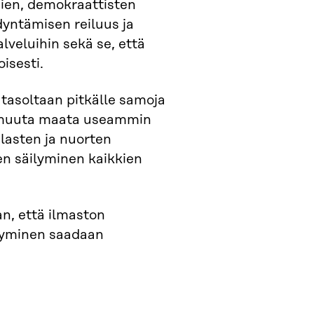
usien, demokraattisten
dyntämisen reiluus ja
lveluihin sekä se, että
isesti.
tasoltaan pitkälle samoja
n muuta maata useammin
 lasten ja nuorten
en säilyminen kaikkien
n, että ilmaston
tyminen saadaan