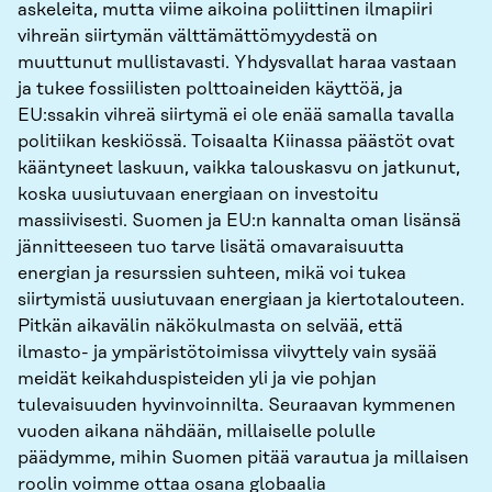
askeleita, mutta viime aikoina poliittinen ilmapiiri
vihreän siirtymän välttämättömyydestä on
muuttunut mullistavasti. Yhdysvallat haraa vastaan
ja tukee fossiilisten polttoaineiden käyttöä, ja
EU:ssakin vihreä siirtymä ei ole enää samalla tavalla
politiikan keskiössä. Toisaalta Kiinassa päästöt ovat
kääntyneet laskuun, vaikka talouskasvu on jatkunut,
koska uusiutuvaan energiaan on investoitu
massiivisesti. Suomen ja EU:n kannalta oman lisänsä
jännitteeseen tuo tarve lisätä omavaraisuutta
energian ja resurssien suhteen, mikä voi tukea
siirtymistä uusiutuvaan energiaan ja kiertotalouteen.
Pitkän aikavälin näkökulmasta on selvää, että
ilmasto- ja ympäristötoimissa viivyttely vain sysää
meidät keikahduspisteiden yli ja vie pohjan
tulevaisuuden hyvinvoinnilta. Seuraavan kymmenen
vuoden aikana nähdään, millaiselle polulle
päädymme, mihin Suomen pitää varautua ja millaisen
roolin voimme ottaa osana globaalia