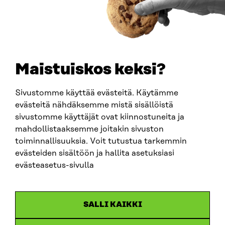
PUHELIN
+358 294 618 991
SÄHKÖPOSTI
etunimi.sukunimi@sitra.fi
sitra@sitra.fi
Maistuiskos keksi?
Sivustomme käyttää evästeitä. Käytämme
SITRA SOSIAALISESSA MEDIASSA
evästeitä nähdäksemme mistä sisällöistä
sivustomme käyttäjät ovat kiinnostuneita ja
LinkedIn
mahdollistaaksemme joitakin sivuston
Instagram
toiminnallisuuksia. Voit tutustua tarkemmin
YouTube
evästeiden sisältöön ja hallita asetuksiasi
evästeasetus-sivulla
Sitra 2025
SALLI KAIKKI