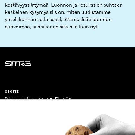
kestävyyssiirtymää. Luonnon ja resurssien suhteen
keskeinen kysymys siis on, miten uudistamme
yhteiskunnan sellaiseksi, että se lisää luonnon
elinvoimaa, ei heikennä sitä niin kuin nyt.
Sitra
OSOITE
Itämerenkatu 11-13, PL 160,
00181 Helsinki
Saapumisohjeet
Y-TUNNUS
0202132-3