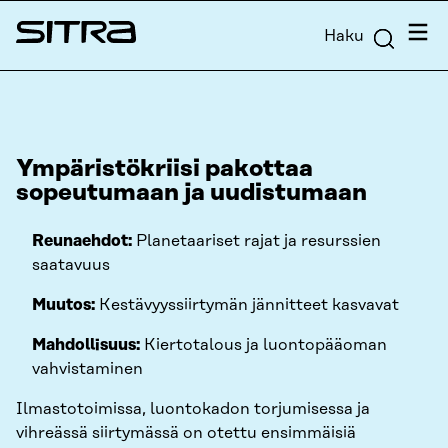
Siirry
Valik
Haku
suoraan
Sitra
sisältöön
↓
Ympäristökriisi pakottaa
sopeutumaan ja uudistumaan
Reunaehdot:
Planetaariset rajat ja resurssien
saatavuus
Muutos:
Kestävyyssiirtymän jännitteet kasvavat
Mahdollisuus:
Kiertotalous ja luontopääoman
vahvistaminen
Ilmastotoimissa, luontokadon torjumisessa ja
vihreässä siirtymässä on otettu ensimmäisiä