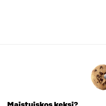
Maistuiskos keksi?