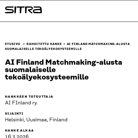
Siirry
suoraan
Sitra
sisältöön
↓
ETUSIVU
RAHOITETTU HANKE
AI FINLAND MATCHMAKING-ALUSTA
SUOMALAISELLE TEKOÄLYEKOSYSTEEMILLE
AI Finland Matchmaking-alusta
suomalaiselle
tekoälyekosysteemille
HANKKEEN TOTEUTTAJA
AI FInland ry
SIJAINTI
Helsinki, Uusimaa, Finland
HANKE ALKAA
16.3.2026