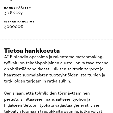
HANKE PÄÄTTYY
30.6.2027
SITRAN RAHOITUS
300000€
Tietoa hankkeesta
AI Finlandin operoima ja rakentama matchmaking-
työkalu on tekoälypohjainen alusta, jonka tavoitteena
on yhdistää tehokkaasti julkisen sektorin tarpeet ja
haasteet suomalaisten tuoteyhtiöiden, startupien ja
tutkijoiden tarjoamiin ratkaisuihin.
Sen sijaan, että toimijoiden törmäyttäminen
perustuisi hitaaseen manuaaliseen työhön ja
hiljaiseen tietoon, työkalu valjastaa generatiivisen
tekoälyn luomaan laadukkaita osumia, jotka voivat