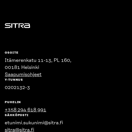
Sitra
OSOITE
Itämerenkatu 11-13, PL 160,
00181 Helsinki
Saapumisohjeet
Y-TUNNUS
0202132-3
PUHELIN
+358 294 618 991
SÄHKÖPOSTI
etunimi.sukunimi@sitra.fi
sitra@sitra.fi