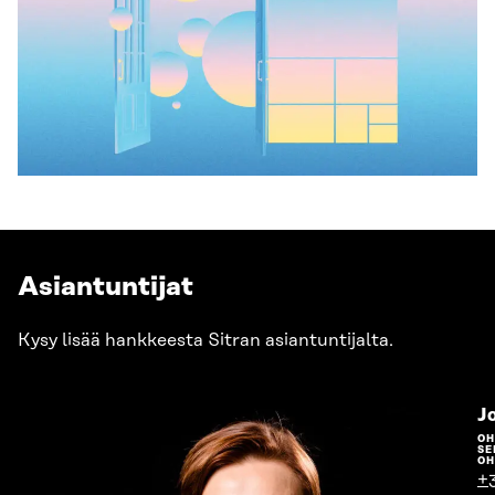
Asiantuntijat
Kysy lisää hankkeesta Sitran asiantuntijalta.
J
OH
SE
OH
+