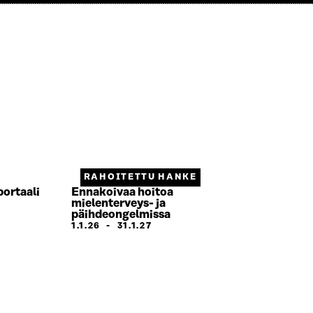
RAHOITETTU HANKE
portaali
Ennakoivaa hoitoa
mielenterveys- ja
päihdeongelmissa
1.1.26
-
31.1.27