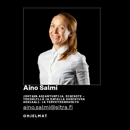
Siirry
Aino Salmi
henkilön
JOHTAVA ASIANTUNTIJA, DIGISOTE –
sivulle
TEKOÄLYLLÄ JA DATALLA UUDISTUVA
SOSIAALI- JA TERVEYDENHUOLTO
aino.salmi@sitra.fi
OHJELMAT