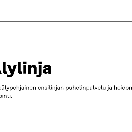
lylinja
älypohjainen ensilinjan puhelinpalvelu ja hoido
ointi.