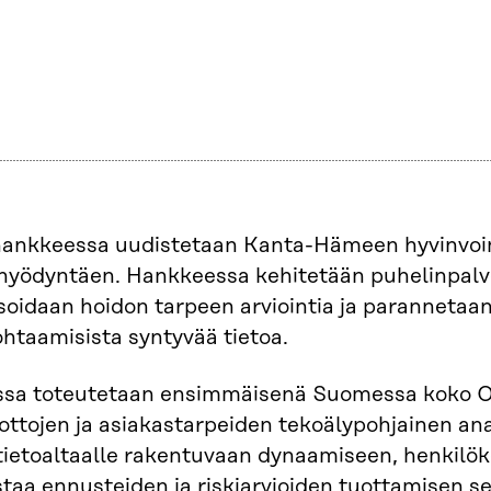
hankkeessa uudistetaan Kanta-Hämeen hyvinvoint
hyödyntäen. Hankkeessa kehitetään puhelinpalv
oidaan hoidon tarpeen arviointia ja parannetaa
htaamisista syntyvää tietoa.
sa toteutetaan ensimmäisenä Suomessa koko O
ttojen ja asiakastarpeiden tekoälypohjainen an
etoaltaalle rakentuvaan dynaamiseen, henkilöke
taa ennusteiden ja riskiarvioiden tuottamisen s