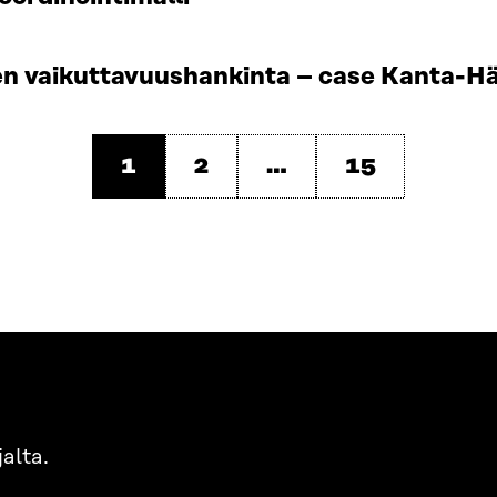
jen vaikuttavuushankinta – case Kanta-
1
2
…
15
alta.