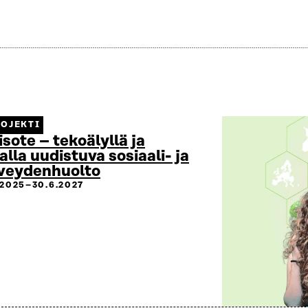
OJEKTI
isote – tekoälyllä ja
alla uudistuva sosiaali- ja
veydenhuolto
.2025–30.6.2027