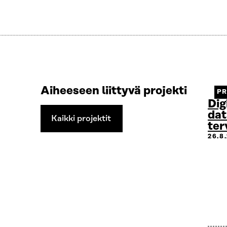
Aiheeseen liittyvä projekti
PR
Dig
dat
Kaikki projektit
ter
Kaikki
26.8
projektit