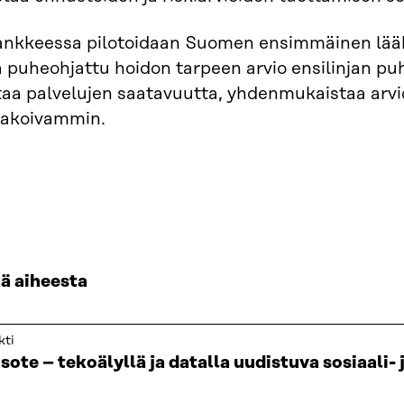
hankkeessa pilotoidaan Suomen ensimmäinen lääk
ä puheohjattu hoidon tarpeen arvio ensilinjan pu
aa palvelujen saatavuutta, yhdenmukaistaa arvio
nakoivammin.
ää aiheesta
kti
sote – tekoälyllä ja datalla uudistuva sosiaali-