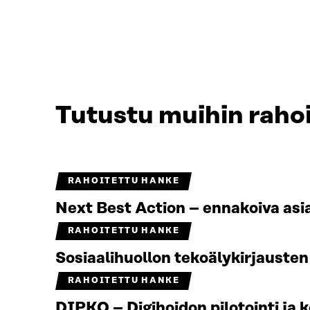
Tutustu muihin rahoi
RAHOITETTU HANKE
Next Best Action – ennakoiva asi
RAHOITETTU HANKE
Sosiaalihuollon tekoälykirjauste
RAHOITETTU HANKE
DIPKO – Digihoidon pilotointi ja k