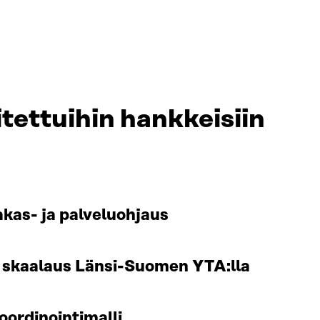
tettuihin hankkeisiin
akas- ja palveluohjaus
n skaalaus Länsi-Suomen YTA:lla
oordinointimalli