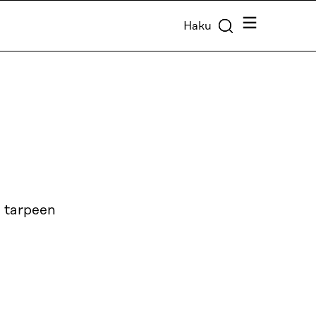
Valikko
Haku
n tarpeen