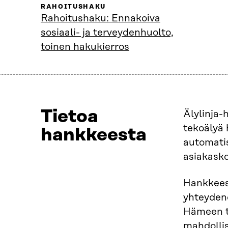
RAHOITUSHAKU
Rahoitushaku: Ennakoiva
sosiaali- ja terveydenhuolto,
toinen hakukierros
Tietoa
Älylinja-
tekoälyä 
hankkeesta
automatis
asiakasko
Hankkees
yhteydeno
Hämeen ti
mahdollis