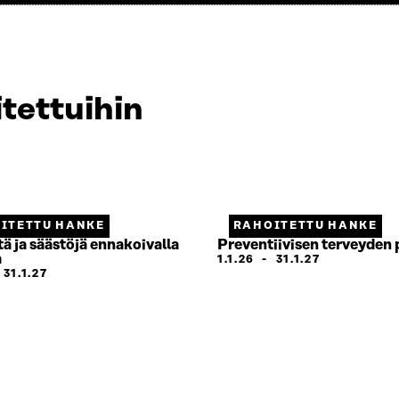
tettuihin
ITETTU HANKE
RAHOITETTU HANKE
ä ja säästöjä ennakoivalla
Preventiivisen terveyden 
a
1.1.26
-
31.1.27
-
31.1.27