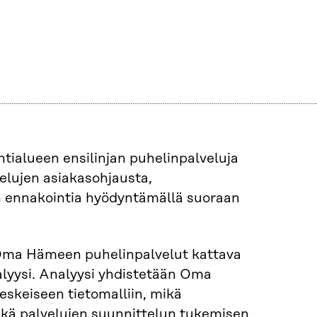
ialueen ensilinjan puhelinpalveluja
elujen asiakasohjausta,
n ennakointia hyödyntämällä suoraan
ma Hämeen puhelinpalvelut kattava
alyysi. Analyysi yhdistetään Oma
skeiseen tietomalliin, mikä
ekä palvelujen suunnittelun tukemisen.