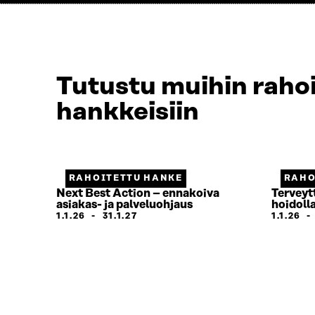
Tutustu muihin rahoi
hankkeisiin
RAHOITETTU HANKE
RAHO
Next Best Action – ennakoiva
Terveytt
asiakas- ja palveluohjaus
hoidoll
1.1.26
-
31.1.27
1.1.26