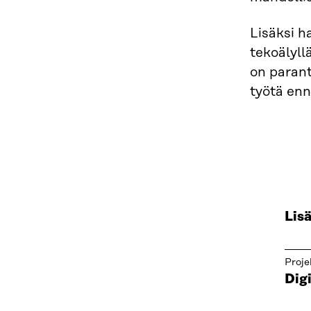
Lisäksi 
tekoälyll
on parant
työtä en
Lis
Proje
Digi