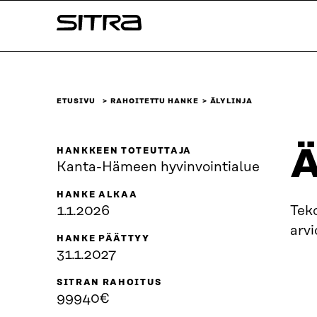
Siirry
Sitra
suoraan
sisältöön
↓
ETUSIVU
RAHOITETTU HANKE
ÄLYLINJA
Ä
HANKKEEN TOTEUTTAJA
Kanta-Hämeen hyvinvointialue
HANKE ALKAA
1.1.2026
Teko
arvi
HANKE PÄÄTTYY
31.1.2027
SITRAN RAHOITUS
99940€