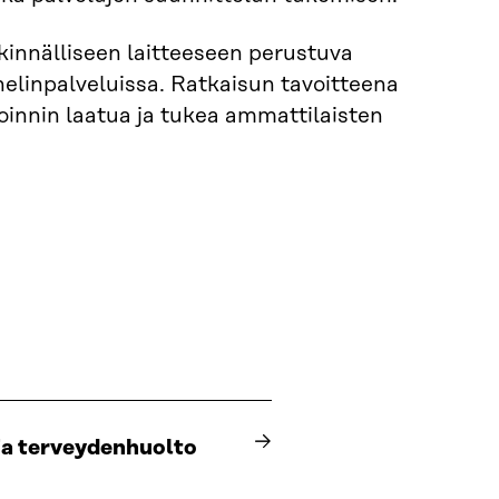
innälliseen laitteeseen perustuva
helinpalveluissa. Ratkaisun tavoitteena
innin laatua ja tukea ammattilaisten
 ja terveydenhuolto