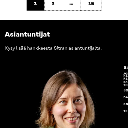
1
2
…
15
Asiantuntijat
Kysy lisää hankkeesta Sitran asiantuntijalta.
Sa
JO
DI
DA
SO
TE
sa
DA
SO
T