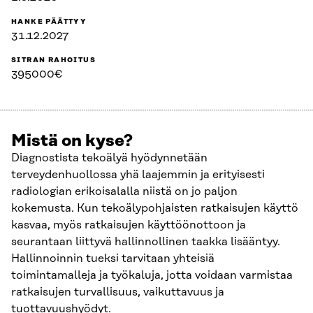
HANKE PÄÄTTYY
31.12.2027
SITRAN RAHOITUS
395000€
Mistä on kyse?
Diagnostista tekoälyä hyödynnetään
terveydenhuollossa yhä laajemmin ja erityisesti
radiologian erikoisalalla niistä on jo paljon
kokemusta. Kun tekoälypohjaisten ratkaisujen käyttö
kasvaa, myös ratkaisujen käyttöönottoon ja
seurantaan liittyvä hallinnollinen taakka lisääntyy.
Hallinnoinnin tueksi tarvitaan yhteisiä
toimintamalleja ja työkaluja, jotta voidaan varmistaa
ratkaisujen turvallisuus, vaikuttavuus ja
tuottavuushyödyt.