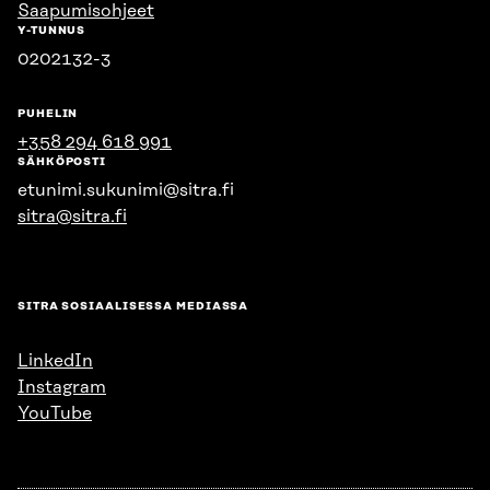
Saapumisohjeet
Y-TUNNUS
0202132-3
PUHELIN
+358 294 618 991
SÄHKÖPOSTI
etunimi.sukunimi@sitra.fi
sitra@sitra.fi
SITRA SOSIAALISESSA MEDIASSA
LinkedIn
Instagram
YouTube