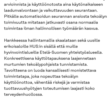
arvioinnista ja käyttöönotosta aina käytönaikaiseen
laadunvalvontaan ja vaikuttavuuden seurantaan.
Pitkälle automatisoidun seurannan ansiosta tekoälyn
toimivuutta mitataan jatkuvasti osana normaalia
toimintaa ilman hallinnollisen työmäärän kasvua.
Hankkeessa hallintamallia skaalataan sekä uusille
erikoisaloille HUS:in sisällä että muille
hyvinvointialueille Etelä‑Suomen yhteistyöalueella.
Konkreettisena käyttötapauksena laajennetaan
murtumien tekoälypohjaista tunnistamista.
Tavoitteena on luoda kansallisesti monistettava
toimintatapa, joka nopeuttaa tekoälyn
käyttöönottoa, vähentää riskejä ja varmistaa
tuottavuushyötyjen toteutumisen laajasti koko
terveydenhuollossa.