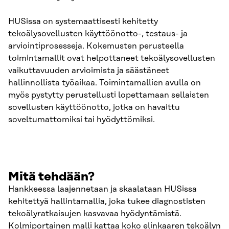
HUSissa on systemaattisesti kehitetty
tekoälysovellusten käyttöönotto-, testaus- ja
arviointiprosesseja. Kokemusten perusteella
toimintamallit ovat helpottaneet tekoälysovellusten
vaikuttavuuden arvioimista ja säästäneet
hallinnollista työaikaa. Toimintamallien avulla on
myös pystytty perustellusti lopettamaan sellaisten
sovellusten käyttöönotto, jotka on havaittu
soveltumattomiksi tai hyödyttömiksi.
Mitä tehdään?
Hankkeessa laajennetaan ja skaalataan HUSissa
kehitettyä hallintamallia, joka tukee diagnostisten
tekoälyratkaisujen kasvavaa hyödyntämistä.
Kolmiportainen malli kattaa koko elinkaaren tekoälyn