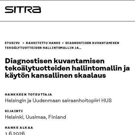
Siirry
suoraan
Sitra
sisältöön
↓
ETUSIVU
RAHOITETTU HANKE
DIAGNOSTISEN KUVANTAMISEN
TEKOÄLYTUOTTEIDEN HALLINTOMALLIN JA…
Diagnostisen kuvantamisen
tekoälytuotteiden hallintomallin ja
käytön kansallinen skaalaus
HANKKEEN TOTEUTTAJA
Helsingin ja Uudenmaan sairaanhoitopiiri HUS
SIJAINTI
Helsinki, Uusimaa, Finland
HANKE ALKAA
1.6.2026