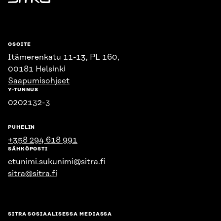
Sitra
OSOITE
Itämerenkatu 11-13, PL 160,
00181 Helsinki
Saapumisohjeet
Y-TUNNUS
0202132-3
PUHELIN
+358 294 618 991
SÄHKÖPOSTI
etunimi.sukunimi@sitra.fi
sitra@sitra.fi
SITRA SOSIAALISESSA MEDIASSA