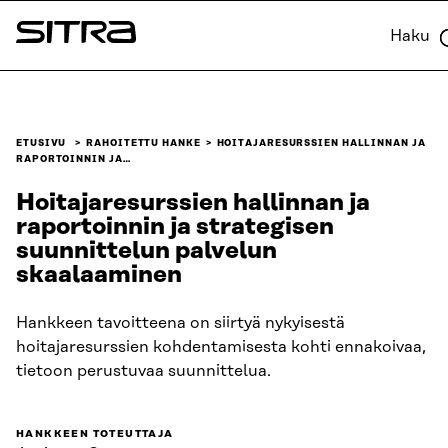
Siirry
Haku
suoraan
Sitra
sisältöön
↓
ETUSIVU
RAHOITETTU HANKE
HOITAJARESURSSIEN HALLINNAN JA
RAPORTOINNIN JA…
Hoitajaresurssien hallinnan ja
raportoinnin ja strategisen
suunnittelun palvelun
skaalaaminen
Hankkeen tavoitteena on siirtyä nykyisestä
hoitajaresurssien kohdentamisesta kohti ennakoivaa,
tietoon perustuvaa suunnittelua.
HANKKEEN TOTEUTTAJA