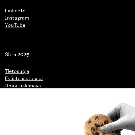
LinkedIn
Instagram
YouTube
Sitra 2025
Tietosuoja
Evästeasetukset
Ilmoituskanava
Saavutettavuusseloste
Asiakirjajulkisuus
Sitran digitaalinen viestintä ja verkkopalvelut