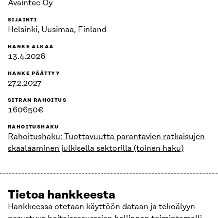
Avaintec Oy
SIJAINTI
Helsinki, Uusimaa, Finland
HANKE ALKAA
13.4.2026
HANKE PÄÄTTYY
27.2.2027
SITRAN RAHOITUS
160650€
RAHOITUSHAKU
Rahoitushaku: Tuottavuutta parantavien ratkaisujen
skaalaaminen julkisella sektorilla (toinen haku)
Tietoa hankkeesta
Hankkeessa otetaan käyttöön dataan ja tekoälyyn