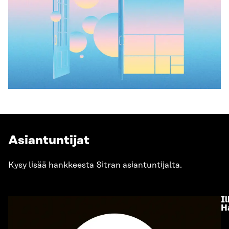
Asiantuntijat
Kysy lisää hankkeesta Sitran asiantuntijalta.
I
H