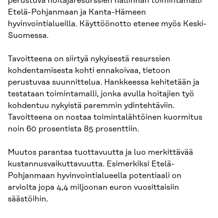
perustuva hoitajaresurssien hallinnan toimintamalli
Etelä-Pohjanmaan ja Kanta-Hämeen
hyvinvointialueilla. Käyttöönotto etenee myös Keski-
Suomessa.
Tavoitteena on siirtyä nykyisestä resurssien
kohdentamisesta kohti ennakoivaa, tietoon
perustuvaa suunnittelua. Hankkeessa kehitetään ja
testataan toimintamalli, jonka avulla hoitajien työ
kohdentuu nykyistä paremmin ydintehtäviin.
Tavoitteena on nostaa toimintalähtöinen kuormitus
noin 60 prosentista 85 prosenttiin.
Muutos parantaa tuottavuutta ja luo merkittävää
kustannusvaikuttavuutta. Esimerkiksi Etelä-
Pohjanmaan hyvinvointialueella potentiaali on
arviolta jopa 4,4 miljoonan euron vuosittaisiin
säästöihin.