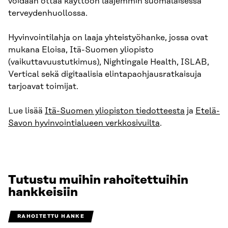
voidaan ottaa käyttöön laajemmin suomalaisessa
terveydenhuollossa.
Hyvinvointilahja on laaja yhteistyöhanke, jossa ovat
mukana Eloisa, Itä-Suomen yliopisto
(vaikuttavuustutkimus), Nightingale Health, ISLAB,
Vertical sekä digitaalisia elintapaohjausratkaisuja
tarjoavat toimijat.
Lue lisää
Itä-Suomen yliopiston tiedotteesta
ja
Etelä-
Savon hyvinvointialueen verkkosivuilta
.
Tutustu muihin rahoitettuihin
hankkeisiin
RAHOITETTU HANKE