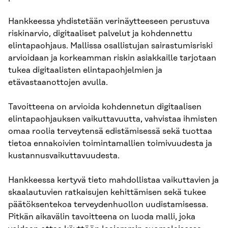
Hankkeessa yhdistetään verinäytteeseen perustuva
riskinarvio, digitaaliset palvelut ja kohdennettu
elintapaohjaus. Mallissa osallistujan sairastumisriski
arvioidaan ja korkeamman riskin asiakkaille tarjotaan
tukea digitaalisten elintapaohjelmien ja
etävastaanottojen avulla.
Tavoitteena on arvioida kohdennetun digitaalisen
elintapaohjauksen vaikuttavuutta, vahvistaa ihmisten
omaa roolia terveytensä edistämisessä sekä tuottaa
tietoa ennakoivien toimintamallien toimivuudesta ja
kustannusvaikuttavuudesta.
Hankkeessa kertyvä tieto mahdollistaa vaikuttavien ja
skaalautuvien ratkaisujen kehittämisen sekä tukee
päätöksentekoa terveydenhuollon uudistamisessa.
Pitkän aikavälin tavoitteena on luoda malli, joka