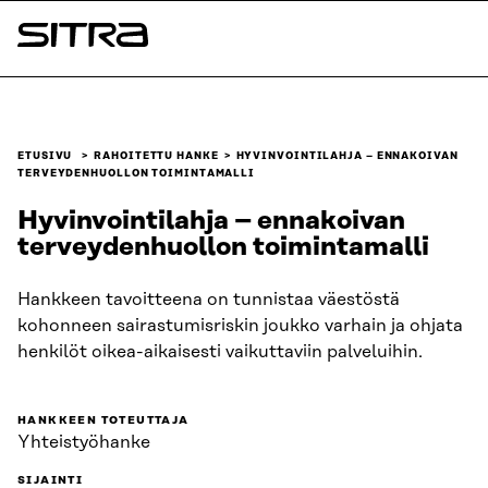
Siirry
suoraan
Sitra
sisältöön
↓
ETUSIVU
RAHOITETTU HANKE
HYVINVOINTILAHJA – ENNAKOIVAN
TERVEYDENHUOLLON TOIMINTAMALLI
Hyvinvointilahja – ennakoivan
terveydenhuollon toimintamalli
Hankkeen tavoitteena on tunnistaa väestöstä
kohonneen sairastumisriskin joukko varhain ja ohjata
henkilöt oikea-aikaisesti vaikuttaviin palveluihin.
HANKKEEN TOTEUTTAJA
Yhteistyöhanke
SIJAINTI