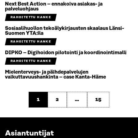
Next Best Action – ennakoiva asiakas- ja
palveluohjaus
RAHOITETTU HANKE
Sosiaalihuollon tekoälykirjausten skaalaus Länsi-
Suomen YTA:lla
RAHOITETTU HANKE
DIPKO – Digihoidon pilotointi ja koordinointimalli
RAHOITETTU HANKE
Mielenterveys- ja päihdepalvelujen
vaikuttavuushankinta – case Kanta-Häme
1
2
…
15
Asiantuntijat