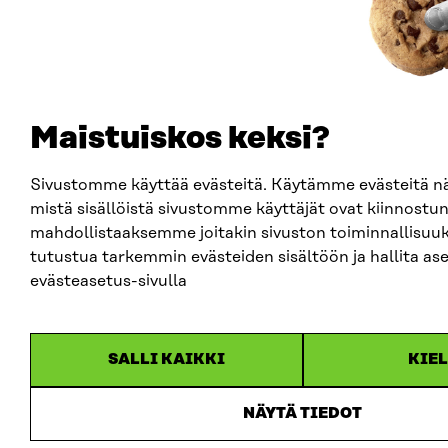
Maistuiskos keksi?
Sivustomme käyttää evästeitä. Käytämme evästeitä
mistä sisällöistä sivustomme käyttäjät ovat kiinnostun
mahdollistaaksemme joitakin sivuston toiminnallisuuks
tutustua tarkemmin evästeiden sisältöön ja hallita ase
evästeasetus-sivulla
SALLI KAIKKI
KIE
NÄYTÄ TIEDOT