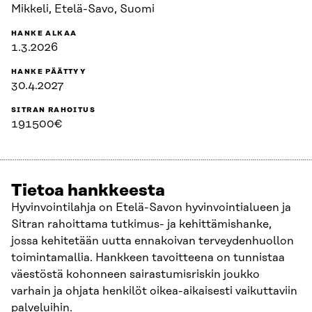
Mikkeli, Etelä-Savo, Suomi
HANKE ALKAA
1.3.2026
HANKE PÄÄTTYY
30.4.2027
SITRAN RAHOITUS
191500€
Tietoa hankkeesta
Hyvinvointilahja on Etelä-Savon hyvinvointialueen ja
Sitran rahoittama tutkimus- ja kehittämishanke,
jossa kehitetään uutta ennakoivan terveydenhuollon
toimintamallia. Hankkeen tavoitteena on tunnistaa
väestöstä kohonneen sairastumisriskin joukko
varhain ja ohjata henkilöt oikea-aikaisesti vaikuttaviin
palveluihin.