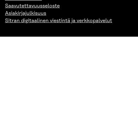
Saavutettavuusseloste
Asiakirjajulkisuus
Sitran digitaalinen viestintä ja verkkopalvelut