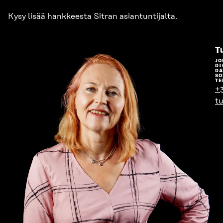
Kysy lisää hankkeesta Sitran asiantuntijalta.
T
JO
DI
DA
SO
TE
+
tu