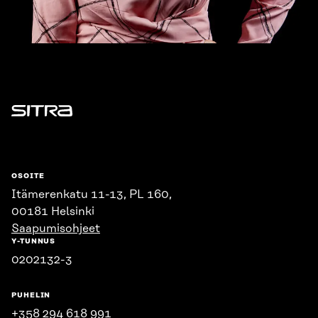
Sitra
OSOITE
Itämerenkatu 11-13, PL 160,
00181 Helsinki
Saapumisohjeet
Y-TUNNUS
0202132-3
PUHELIN
+358 294 618 991