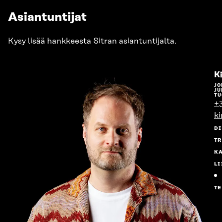
Asiantuntijat
Kysy lisää hankkeesta Sitran asiantuntijalta.
K
JO
JU
TU
+
k
D
T
K
L
T