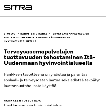
Siirry
suoraan
Sitra
sisältöön
↓
ETUSIVU
RAHOITETTU HANKE
TERVEYSASEMAPALVELUJEN
TUOTTAVUUDEN TEHOSTAMINEN ITÄ-UUDENMAAN
HYVINVOINTIALUEELLA
Terveysasemapalvelujen
tuottavuuden tehostaminen Itä-
Uudenmaan hyvinvointialueella
Hankkeen tavoitteena on yhdistää ja parantaa
sosiaali- ja terveysdatan laatua sekä edistää tekoälyn
kustannustehokasta käyttöä.
HANKKEEN TOTEUTTAJA
Itä-Uudenmaan hyvinvointialue