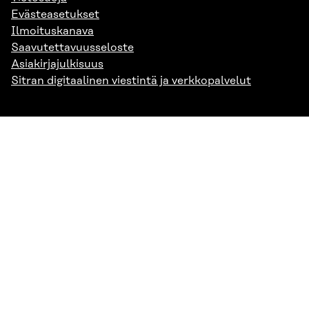
Evästeasetukset
Ilmoituskanava
Saavutettavuusseloste
Asiakirjajulkisuus
Sitran digitaalinen viestintä ja verkkopalvelut