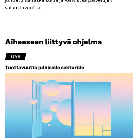
johdetuilla ratkaisuilla ja vahvistaa palvelujen
vaikuttavuutta.
Aiheeseen liittyvä ohjelma
SIVU
Tuottavuutta julkiselle sektorille