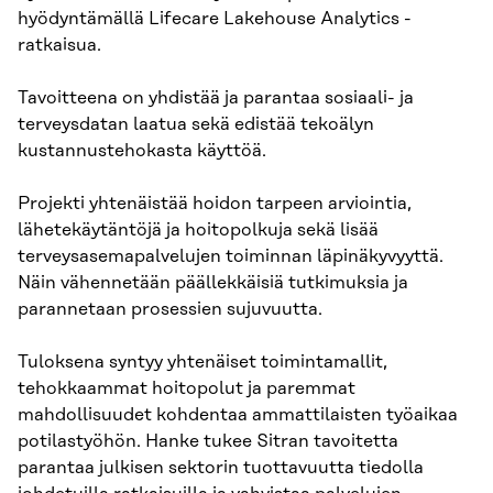
hyödyntämällä Lifecare Lakehouse Analytics -
ratkaisua.
Tavoitteena on yhdistää ja parantaa sosiaali- ja
terveysdatan laatua sekä edistää tekoälyn
kustannustehokasta käyttöä.
Projekti yhtenäistää hoidon tarpeen arviointia,
lähetekäytäntöjä ja hoitopolkuja sekä lisää
terveysasemapalvelujen toiminnan läpinäkyvyyttä.
Näin vähennetään päällekkäisiä tutkimuksia ja
parannetaan prosessien sujuvuutta.
Tuloksena syntyy yhtenäiset toimintamallit,
tehokkaammat hoitopolut ja paremmat
mahdollisuudet kohdentaa ammattilaisten työaikaa
potilastyöhön. Hanke tukee Sitran tavoitetta
parantaa julkisen sektorin tuottavuutta tiedolla