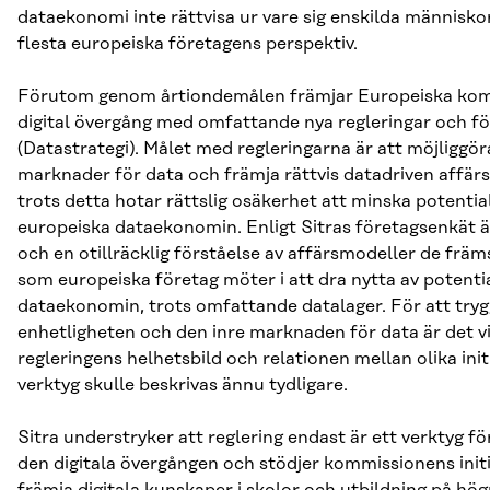
dataekonomi inte rättvisa ur vare sig enskilda människor
flesta europeiska företagens perspektiv.
Förutom genom årtiondemålen främjar Europeiska ko
digital övergång med omfattande nya regleringar och fö
(Datastrategi). Målet med regleringarna är att möjliggör
marknader för data och främja rättvis datadriven affär
trots detta hotar rättslig osäkerhet att minska potenti
europeiska dataekonomin. Enligt Sitras företagsenkät ä
och en otillräcklig förståelse av affärsmodeller de frä
som europeiska företag möter i att dra nytta av potent
dataekonomin, trots omfattande datalager. För att try
enhetligheten och den inre marknaden för data är det vi
regleringens helhetsbild och relationen mellan olika init
verktyg skulle beskrivas ännu tydligare.
Sitra understryker att reglering endast är ett verktyg fö
den digitala övergången och stödjer kommissionens initi
främja digitala kunskaper i skolor och utbildning på högr