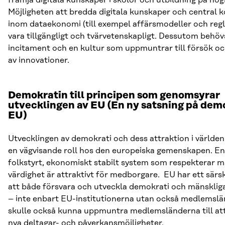
Möjligheten att bredda digitala kunskaper och central
inom dataekonomi (till exempel affärsmodeller och regl
vara tillgängligt och tvärvetenskapligt. Dessutom behövs
incitament och en kultur som uppmuntrar till försök 
av innovationer.
Demokratin till principen som genomsyrar
utvecklingen av EU (
En ny satsning på demo
EU)
Utvecklingen av demokrati och dess attraktion i världen
en vägvisande roll hos den europeiska gemenskapen. En
folkstyrt, ekonomiskt stabilt system som respekterar m
värdighet är attraktivt för medborgare. EU har ett särski
att både försvara och utveckla demokrati och mänskliga
– inte enbart EU-institutionerna utan också medlemsl
skulle också kunna uppmuntra medlemsländerna till att
nya deltagar- och påverkansmöjligheter.