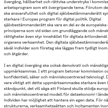
övergång, hållbarhet och rättvisa understryks i kommis
arbetsprogram som ett övergripande tema. Förutom d
ska ansvarsfullhet och digital självbestämmanderätt sy
starkare i Europas program för digital politik. Digital
självbestämmanderätt ska vara en del av de europeiska 
principerna som vid sidan om grundläggande och mänsk
rättigheter även styr innehållet för digitala årtiondemå
organens verksamhet. Den digitala självbestämmanderä
såväl individer som företag ska läggas fram tydligt inom a
och åtgärder.
I en digital övergång ska också demokrati och mänskliga
uppmärksammas. I sitt program betonar kommission o
konfidentiell, säker och människocentrerad teknologi. D
vara viktigt att detta uppmärksammades starkare även i
ståndpunkt, det vill säga att Finland skulle stödja europ
och människocentrerad modell för dataekonomi i lände
individen har möjlighet att hantera sin egen data. För n
strukturerna, verksamhetssätten och incitamenten ino