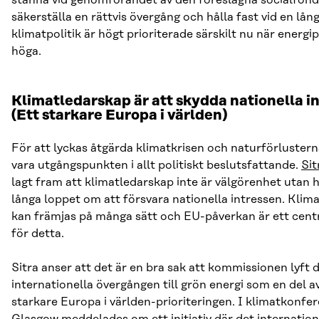
säkerställa en rättvis övergång och hålla fast vid en lång
klimatpolitik är högt prioriterade särskilt nu när energip
höga.
Klimatledarskap är att skydda nationella i
(Ett starkare Europa i världen)
För att lyckas åtgärda klimatkrisen och naturförluster
vara utgångspunkten i allt politiskt beslutsfattande.
Sit
lagt fram att klimatledarskap inte är välgörenhet utan h
långa loppet om att försvara nationella intressen. Klim
kan främjas på många sätt och EU-påverkan är ett centr
för detta.
Sitra anser att det är en bra sak att kommissionen lyft 
internationella övergången till grön energi som en del a
starkare Europa i världen-prioriteringen. I klimatkonfer
Glasgow meddelades om ett
initiativ
där det internation