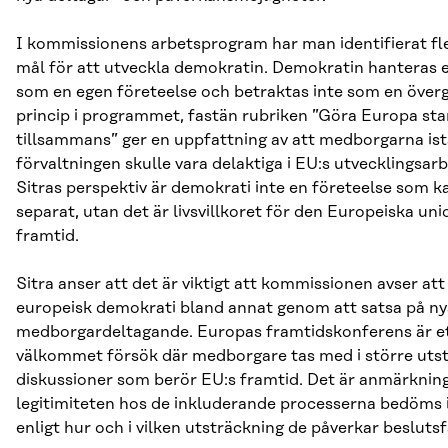
I kommissionens arbetsprogram har man identifierat fl
mål för att utveckla demokratin. Demokratin hanteras 
som en egen företeelse och betraktas inte som en över
princip i programmet, fastän rubriken ”Göra Europa sta
tillsammans” ger en uppfattning av att medborgarna istä
förvaltningen skulle vara delaktiga i EU:s utvecklingsarb
Sitras perspektiv är demokrati inte en företeelse som k
separat, utan det är livsvillkoret för den Europeiska un
framtid.
Sitra anser att det är viktigt att kommissionen avser att
europeisk demokrati bland annat genom att satsa på ny
medborgardeltagande. Europas framtidskonferens är e
välkommet försök där medborgare tas med i större utst
diskussioner som berör EU:s framtid. Det är anmärkning
legitimiteten hos de inkluderande processerna bedöms i
enligt hur och i vilken utsträckning de påverkar besluts