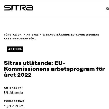
Skip to
S
content
Sitra
↓
FÖRSTASIDA
ARTIKEL
SITRAS UTLÅTANDE: EU-KOMMISSIONENS
ARBETSPROGRAM FÖR…
ARTIKEL
Sitras utlåtande: EU-
Kommissionens arbetsprogram för
året 2022
ARTIKELTYP
Utlåtande
PUBLICERAD
13.12.2021