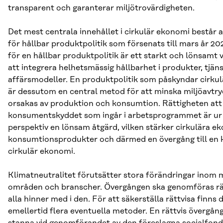
transparent och garanterar miljötrovärdigheten.
Det mest centrala innehållet i cirkulär ekonomi består av
för hållbar produktpolitik som försenats till mars år 202
för en hållbar produktpolitik är ett starkt och lönsamt 
att integrera helhetsmässig hållbarhet i produkter, tjän
affärsmodeller. En produktpolitik som påskyndar cirku
är dessutom en central metod för att minska miljöavtr
orsakas av produktion och konsumtion. Rättigheten att
konsumentskyddet som ingår i arbetsprogrammet är ur 
perspektiv en lönsam åtgärd, vilken stärker cirkulära e
konsumtionsprodukter och därmed en övergång till en 
cirkulär ekonomi.
Klimatneutralitet förutsätter stora förändringar inom
områden och branscher. Övergången ska genomföras rät
alla hinner med i den. För att säkerställa rättvisa finns 
emellertid flera eventuella metoder. En rättvis övergång
stanna vid genomförandet av den föreslagna socialfond