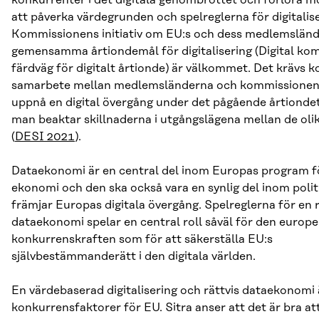
att påverka värdegrunden och spelreglerna för digitalis
Kommissionens initiativ om EU:s och dess medlemslän
gemensamma årtiondemål för digitalisering (Digital ko
färdväg för digitalt årtionde) är välkommet. Det krävs k
samarbete mellan medlemsländerna och kommissionen 
uppnå en digital övergång under det pågående årtiondet 
man beaktar skillnaderna i utgångslägena mellan de oli
(
DESI 2021
).
Dataekonomi är en central del inom Europas program fö
ekonomi och den ska också vara en synlig del inom poli
främjar Europas digitala övergång. Spelreglerna för en r
dataekonomi spelar en central roll såväl för den europe
konkurrenskraften som för att säkerställa EU:s
självbestämmanderätt i den digitala världen.
En värdebaserad digitalisering och rättvis dataekonomi 
konkurrensfaktorer för EU. Sitra anser att det är bra at