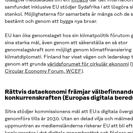
samfundet inklusive EU stödjer Sydafrika i att lösgöra s
stenkol. Möjligheterna för samarbete är många och de 
bestämt och genom att bygga nya broar.
EU kan öka genomslaget hos sin klimatpolitik förutom 
sina starka mål, även genom att säkerställa en så stor
genomslagskraft som möjligt genom klimatfinansiering
klimatdiplomati. Finland har visat vägen och ledarskap t
genom att grunda
världsforumet för cirkulär ekonomi
(
Circular Economy Forum, WCEF)
.
Rättvis dataekonomi främjar välbefinnand
konkurrenskraften (Europas digitala bered
Sitra stödjer kommissionens mål att EU:s digitala över
genomförs tills år 2030. Utan en delad vilja och målme
uppmuntran av medlemsländerna riskerar EU att bli eft
konkurrenter i det digitala genombrottet och förlora m