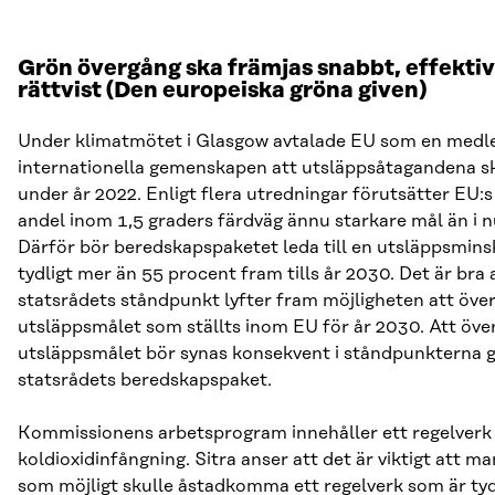
Grön övergång ska främjas snabbt, effektiv
rättvist (Den europeiska gröna given)
Under klimatmötet i Glasgow avtalade EU som en med
internationella gemenskapen att utsläppsåtagandena s
under år 2022. Enligt flera utredningar förutsätter EU:s
andel inom 1,5 graders färdväg ännu starkare mål än i n
Därför bör beredskapspaketet leda till en utsläppsmins
tydligt mer än 55 procent fram tills år 2030. Det är bra 
statsrådets ståndpunkt lyfter fram möjligheten att över
utsläppsmålet som ställts inom EU för år 2030. Att öve
utsläppsmålet bör synas konsekvent i ståndpunkterna 
statsrådets beredskapspaket.
Kommissionens arbetsprogram innehåller ett regelverk
koldioxidinfångning. Sitra anser att det är viktigt att ma
som möjligt skulle åstadkomma ett regelverk som är tyd