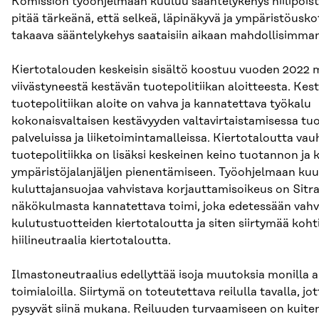
Komission työohjelmaan kuuluu sääntelykehys hiilipoistu
pitää tärkeänä, että selkeä, läpinäkyvä ja ympäristöusk
takaava sääntelykehys saataisiin aikaan mahdollisimman
Kiertotalouden keskeisin sisältö koostuu vuoden 2022 
viivästyneestä kestävän tuotepolitiikan aloitteesta. Kes
tuotepolitiikan aloite on vahva ja kannatettava työkalu
kokonaisvaltaisen kestävyyden valtavirtaistamisessa tuo
palveluissa ja liiketoimintamalleissa. Kiertotaloutta vau
tuotepolitiikka on lisäksi keskeinen keino tuotannon ja
ympäristöjalanjäljen pienentämiseen. Työohjelmaan kuu
kuluttajansuojaa vahvistava korjauttamisoikeus on Sitr
näkökulmasta kannatettava toimi, joka edetessään vahv
kulutustuotteiden kiertotaloutta ja siten siirtymää koht
hiilineutraalia kiertotaloutta.
Ilmastoneutraalius edellyttää isoja muutoksia monilla al
toimialoilla. Siirtymä on toteutettava reilulla tavalla, jot
pysyvät siinä mukana. Reiluuden turvaamiseen on kuite