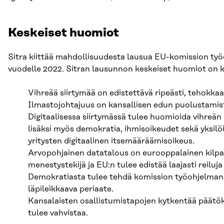
Keskeiset huomiot
Sitra kiittää mahdollisuudesta lausua EU-komission ty
vuodelle 2022. Sitran lausunnon keskeiset huomiot on k
Vihreää siirtymää on edistettävä ripeästi, tehokkaast
Ilmastojohtajuus on kansallisen edun puolustamis
Digitaalisessa siirtymässä tulee huomioida vihreän
lisäksi myös demokratia, ihmisoikeudet sekä yksilö
yritysten digitaalinen itsemääräämisoikeus.
Arvopohjainen datatalous on eurooppalainen kilpai
menestystekijä ja EU:n tulee edistää laajasti reiluja
Demokratiasta tulee tehdä komission työohjelman
läpileikkaava periaate.
Kansalaisten osallistumistapojen kytkentää päät
tulee vahvistaa.