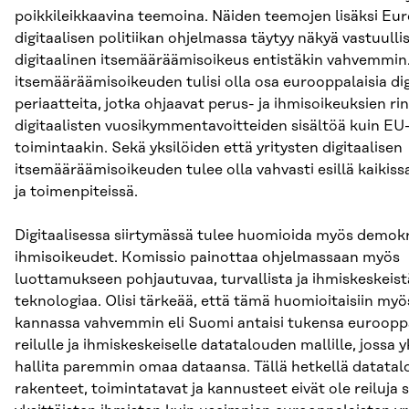
poikkileikkaavina teemoina. Näiden teemojen lisäksi Eu
digitaalisen politiikan ohjelmassa täytyy näkyä vastuulli
digitaalinen itsemääräämisoikeus entistäkin vahvemmin.
itsemääräämisoikeuden tulisi olla osa eurooppalaisia dig
periaatteita, jotka ohjaavat perus- ja ihmisoikeuksien rin
digitaalisten vuosikymmentavoitteiden sisältöä kuin EU
toimintaakin. Sekä yksilöiden että yritysten digitaalisen
itsemääräämisoikeuden tulee olla vahvasti esillä kaikissa
ja toimenpiteissä.
Digitaalisessa siirtymässä tulee huomioida myös demokr
ihmisoikeudet. Komissio painottaa ohjelmassaan myös
luottamukseen pohjautuvaa, turvallista ja ihmiskeskeist
teknologiaa. Olisi tärkeää, että tämä huomioitaisiin m
kannassa vahvemmin eli Suomi antaisi tukensa eurooppa
reilulle ja ihmiskeskeiselle datatalouden mallille, jossa yk
hallita paremmin omaa dataansa. Tällä hetkellä datata
rakenteet, toimintatavat ja kannusteet eivät ole reiluj