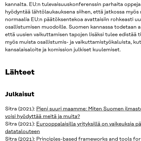
kannalta. EU:n tulevaisuuskonferenssin parhaita oppeja
hyödyntää lähtölaukauksena siihen, että jatkossa myös
normaalia EU:n päätöksentekoa avattaisiin rohkeasti uus
osallistumisen muodoille. Suomen kannassa todetaan ai
että uusien vaikuttamisen tapojen lisäksi tulee edistää t
myös muista osallistumis- ja vaikuttamistyökaluista, ku
kansalaisaloite ja komission julkiset kuulemiset.
Lähteet
Julkaisut
Sitra (2021):
Pieni suuri maamme: Miten Suomen ilmast
voisi hyödyttää meitä ja muita?
Sitra (2021):
Eurooppalaisilla yrityksillä on vaikeuksia pä
datatalouteen
Sitra (2021):
Principles-based frameworks and tools for 