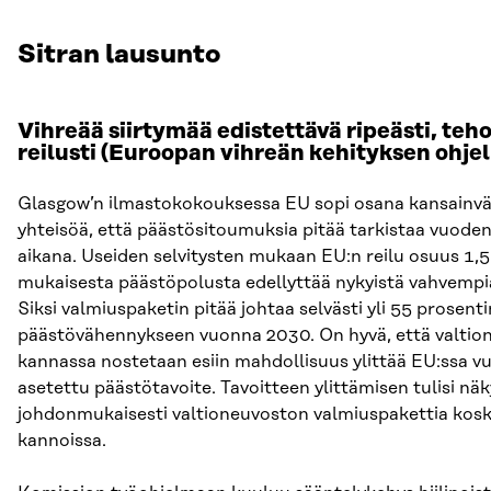
Sitran lausunto
Vihreää siirtymää edistettävä ripeästi, teho
reilusti (Euroopan vihreän kehityksen ohje
Glasgow’n ilmastokokouksessa EU sopi osana kansainvä
yhteisöä, että päästösitoumuksia pitää tarkistaa vuode
aikana. Useiden selvitysten mukaan EU:n reilu osuus 1,
mukaisesta päästöpolusta edellyttää nykyistä vahvempia
Siksi valmiuspaketin pitää johtaa selvästi yli 55 prosenti
päästövähennykseen vuonna 2030. On hyvä, että valtio
kannassa nostetaan esiin mahdollisuus ylittää EU:ssa v
asetettu päästötavoite. Tavoitteen ylittämisen tulisi nä
johdonmukaisesti valtioneuvoston valmiuspakettia kosk
kannoissa.