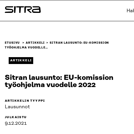
Siirry
Ha
suoraan
Sitra
sisältöön
↓
ETUSIVU
ARTIKKELI
SITRAN LAUSUNTO: EU-KOMISSION
TYÖOHJELMA VUODELLE…
ARTIKKELI
Sitran lausunto: EU-komission
työohjelma vuodelle 2022
ARTIKKELIN TYYPPI
Lausunnot
JULKAISTU
9.12.2021