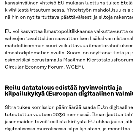
kansainvälinen yhteisö EU mukaan luettuna tukee Etelä
kivihiilestä irtautumisessa. Yhteistyön mahdollisuuksia o
näihin on nyt tartuttava päättäväisesti ja siltoja rakenta
EU voi kasvattaa ilmastopolitiikkaansa vaikuttavuutta 
vahvojen tavoitteiden saavuttamisen lisäksi varmistama
mahdollisemman suuri vaikuttavuus ilmastorahoituksen
ilmastodiplomatian avulla. Suomi on näyttänyt tietä ja 
esimerkiksi perustamalla
Maailman Kiertotalousfoorum
Circular Economy Forum, WCEF).
Reilu datatalous edistää hyvinvointia ja
kilpailukykyä (Euroopan digitaalinen valmi
Sitra tukee komission päämäärää saada EU:n digitaaline
toteutettua vuoteen 2030 mennessä. Ilman jaettua taht
jäsenmaiden tavoitteellista kiritystä EU uhkaa jäädä jäl
digitaalisessa murroksessa kilpailijoistaan, ja menettää