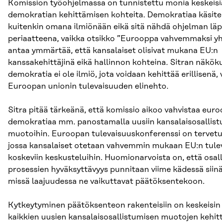
Komission työohjelmassa on tunnistettu monia keskeisi
demokratian kehittämisen kohteita. Demokratiaa käsite
kuitenkin omana ilmiönään eikä sitä nähdä ohjelman läp
periaatteena, vaikka otsikko ”Eurooppa vahvemmaksi y
antaa ymmärtää, että kansalaiset olisivat mukana EU:n
kanssakehittäjinä eikä hallinnon kohteina. Sitran näkö
demokratia ei ole ilmiö, jota voidaan kehittää erillisenä,
Euroopan unionin tulevaisuuden elinehto.
Sitra pitää tärkeänä, että komissio aikoo vahvistaa euro
demokratiaa mm. panostamalla uusiin kansalaisosallis
muotoihin. Euroopan tulevaisuuskonferenssi on tervetul
jossa kansalaiset otetaan vahvemmin mukaan EU:n tule
koskeviin keskusteluihin. Huomionarvoista on, että osall
prosessien hyväksyttävyys punnitaan viime kädessä siinä
missä laajuudessa ne vaikuttavat päätöksentekoon.
Kytkeytyminen päätöksenteon rakenteisiin on keskeisin
kaikkien uusien kansalaisosallistumisen muotojen kehi