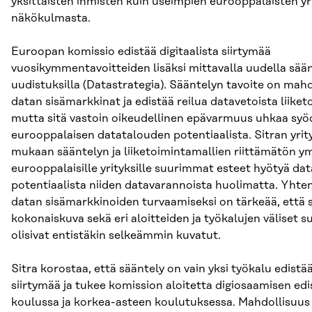
yksittäisten ihmisten kuin useimpien eurooppalaisten y
näkökulmasta.
Euroopan komissio edistää digitaalista siirtymää
vuosikymmentavoitteiden lisäksi mittavalla uudella säänt
uudistuksilla (Datastrategia). Sääntelyn tavoite on mahd
datan sisämarkkinat ja edistää reilua datavetoista liiket
mutta sitä vastoin oikeudellinen epävarmuus uhkaa syö
eurooppalaisen datatalouden potentiaalista. Sitran yrit
mukaan sääntelyn ja liiketoimintamallien riittämätön y
eurooppalaisille yrityksille suurimmat esteet hyötyä da
potentiaalista niiden datavarannoista huolimatta. Yhten
datan sisämarkkinoiden turvaamiseksi on tärkeää, että 
kokonaiskuva sekä eri aloitteiden ja työkalujen väliset s
olisivat entistäkin selkeämmin kuvatut.
Sitra korostaa, että sääntely on vain yksi työkalu edistää
siirtymää ja tukee komission aloitetta digiosaamisen ed
koulussa ja korkea-asteen koulutuksessa. Mahdollisuus 