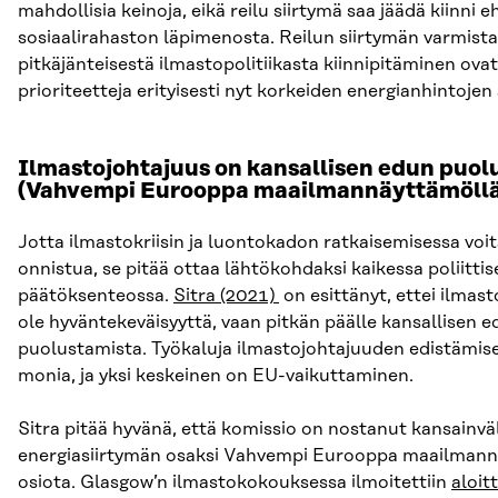
mahdollisia keinoja, eikä reilu siirtymä saa jäädä kiinni 
sosiaalirahaston läpimenosta. Reilun siirtymän varmist
pitkäjänteisestä ilmastopolitiikasta kiinnipitäminen ovat
prioriteetteja erityisesti nyt korkeiden energianhintojen
Ilmastojohtajuus on kansallisen edun puol
(Vahvempi Eurooppa maailmannäyttämöllä
Jotta ilmastokriisin ja luontokadon ratkaisemisessa voit
onnistua, se pitää ottaa lähtökohdaksi kaikessa poliittis
päätöksenteossa.
Sitra (2021)
on esittänyt, ettei ilmas
ole hyväntekeväisyyttä, vaan pitkän päälle kansallisen 
puolustamista. Työkaluja ilmastojohtajuuden edistämis
monia, ja yksi keskeinen on EU-vaikuttaminen.
Sitra pitää hyvänä, että komissio on nostanut kansainvä
energiasiirtymän osaksi Vahvempi Eurooppa maailmann
osiota. Glasgow’n ilmastokokouksessa ilmoitettiin
aloit