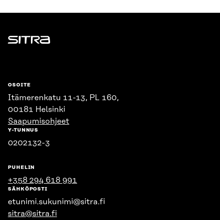
Sitra
OSOITE
Itämerenkatu 11-13, PL 160,
00181 Helsinki
Saapumisohjeet
Y-TUNNUS
0202132-3
PUHELIN
+358 294 618 991
SÄHKÖPOSTI
etunimi.sukunimi@sitra.fi
sitra@sitra.fi