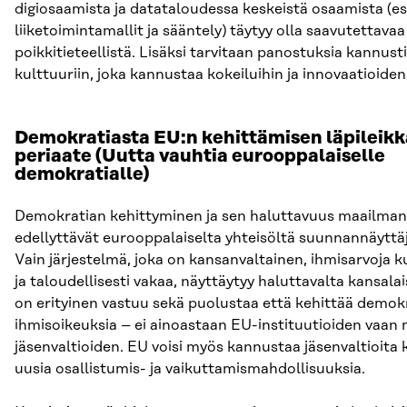
digiosaamista ja datataloudessa keskeistä osaamista (es
liiketoimintamallit ja sääntely) täytyy olla saavutettavaa
poikkitieteellistä. Lisäksi tarvitaan panostuksia kannust
kulttuuriin, joka kannustaa kokeiluihin ja innovaatioiden
Demokratiasta EU:n kehittämisen läpileik
periaate (
Uutta vauhtia eurooppalaiselle
demokratialle)
Demokratian kehittyminen ja sen haluttavuus maailmanl
edellyttävät eurooppalaiselta yhteisöltä suunnannäyttäj
Vain järjestelmä, joka on kansanvaltainen, ihmisarvoja k
ja taloudellisesti vakaa, näyttäytyy haluttavalta kansalais
on erityinen vastuu sekä puolustaa että kehittää demokr
ihmisoikeuksia – ei ainoastaan EU-instituutioiden vaan
jäsenvaltioiden. EU voisi myös kannustaa jäsenvaltioita
uusia osallistumis- ja vaikuttamismahdollisuuksia.