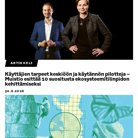
ARTIKKELI
Käyttäjien tarpeet keskiöön ja käytännön pilotteja –
Muistio esittää 10 suositusta ekosysteemitilinpidon
kehittämiseksi
30.6.2026