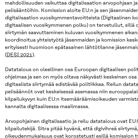
mahdollisuuden vaikuttaa digitalisaation arvopohjaan ja
pelisääntöihin. Komission aloite EU:n ja sen jäsenmaiden
digitalisaation vuosikymmentavoitteista (Digitaalinen k
digitaalisen vuosikymmenen polku) on tervetullut, sillä d
siirtymän saavuttaminen kuluvan vuosikymmenen aikana
koordinoitua yhteistyötä jäsenmaiden ja komission kes
erityisesti huomioon epätasainen lähtötilanne jäsenmaid
(
DESI 2021
).
Datatalous on oleellinen osa Euroopan digitaalisen polit
ohjelmaa ja sen on myös oltava näkyvästi keskeinen os
digitaalista siirtymää edistävää politiikkaa. Reilun data
pelisäännöt ovat keskeisessä asemassa niin eurooppala
kilpailukyvyn kuin EU:n itsemääräämisoikeuden varmis
kannalta digitaalisessa maailmassa.
Arvopohjainen digitalisaatio ja reilu datatalous ovat EU:
kilpailutekijä. Sitra pitää hyvänä, että digivihreä siirtymä
oikeudenmukaisuus ovat korostetusti esillä komission 