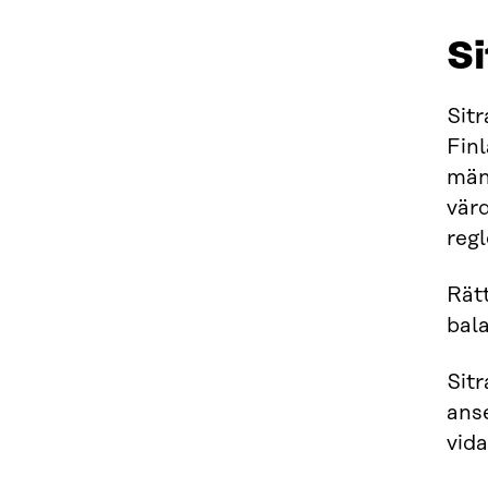
Si
Sitr
Finl
män
vär
regl
Rätt
bala
Sitr
ans
vida