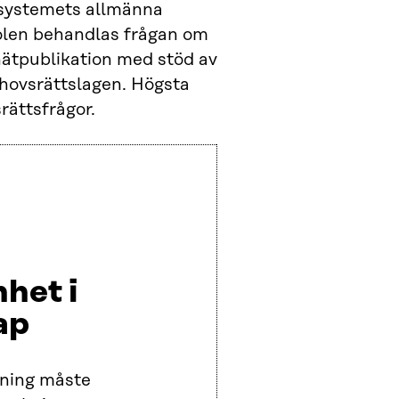
ssystemets allmänna
tolen behandlas frågan om
 nätpublikation med stöd av
phovsrättslagen. Högsta
rättsfrågor.
het i
ap
nning måste