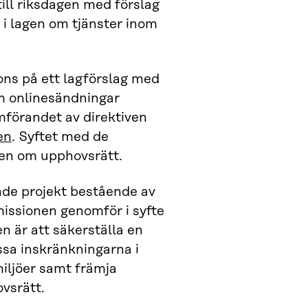
till riksdagen med förslag
 i lagen om tjänster inom
ons på ett lagförslag med
om onlinesändningar
omförandet av direktiven
en
. Syftet med de
gen om upphovsrätt.
nde projekt bestående av
missionen genomför i syfte
n är att säkerställa en
assa inskränkningarna i
miljöer samt främja
vsrätt.