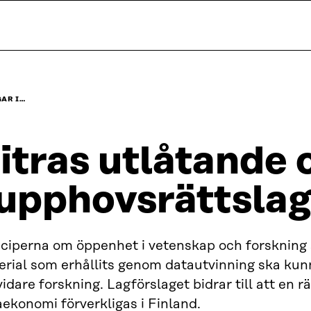
AR I…
itras utlåtande
 upphovsrättsla
ciperna om öppenhet i vetenskap och forskning ä
erial som erhållits genom datautvinning ska ku
vidare forskning. Lagförslaget bidrar till att en rä
ekonomi förverkligas i Finland.