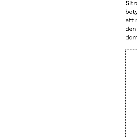
Sit
bet
ett 
den 
doms