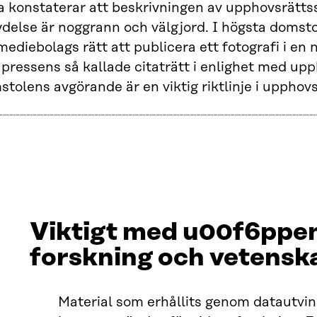
ra konstaterar att beskrivningen av upphovsrätt
ydelse är noggrann och välgjord. I högsta doms
mediebolags rätt att publicera ett fotografi i en
pressens så kallade citaträtt i enlighet med up
tolens avgörande är en viktig riktlinje i upphovs
Viktigt med u00f6ppen
forskning och vetensk
Material som erhållits genom datautvi