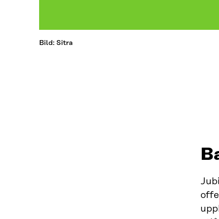
Bild: Sitra
B
Jubi
off
upp