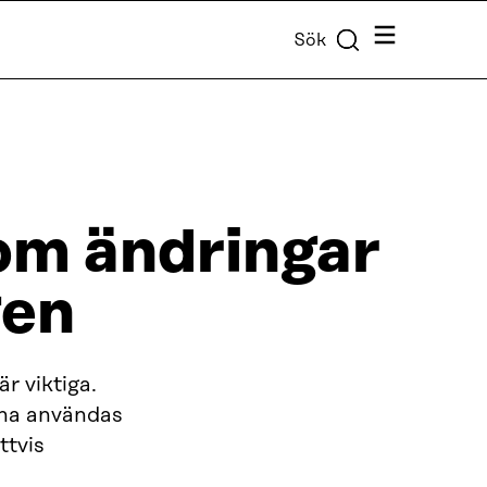
Meny
Sök
 om ändringar
gen
r viktiga.
nna användas
ttvis