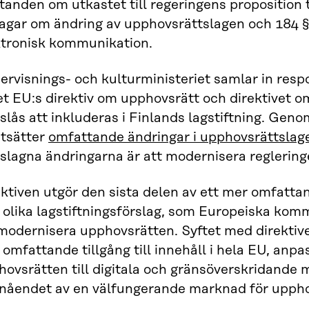
tanden om utkastet till regeringens proposition 
 lagar om ändring av upphovsrättslagen och 184 §
ktronisk kommunikation.
rvisnings- och kulturministeriet samlar in resp
et EU:s direktiv om upphovsrätt och direktivet 
slås att inkluderas i Finlands lagstiftning. Gen
utsätter
omfattande ändringar i upphovsrättslag
eslagna ändringarna är att modernisera reglerin
ktiven utgör den sista delen av ett mer omfatta
 olika lagstiftningsförslag, som Europeiska kom
modernisera upphovsrätten. Syftet med direktive
omfattande tillgång till innehåll i hela EU, anp
ovsrätten till digitala och gränsöverskridande 
nåendet av en välfungerande marknad för uppho