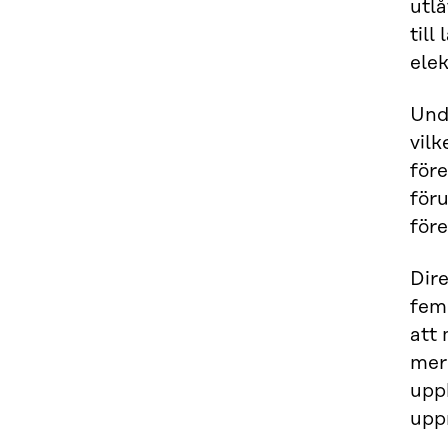
utlå
till
ele
Unde
vilk
före
för
för
Dire
fem
att 
mer 
upph
upp