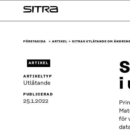
Skip to
Sitra
content
↓
FÖRSTASIDA
ARTIKEL
SITRAS UTLÅTANDE OM ÄNDRING
S
ARTIKEL
ARTIKELTYP
i
Utlåtande
PUBLICERAD
25.1.2022
Prin
Mat
för 
data