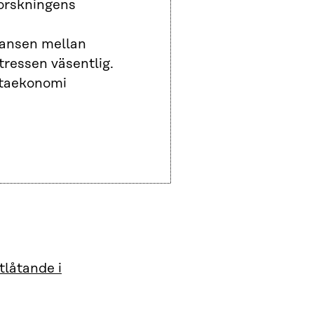
Forskningens
lansen mellan
tressen väsentlig.
dataekonomi
låtande i