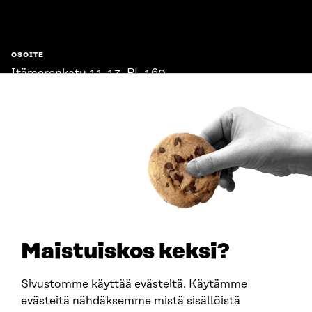
OSOITE
Itämerenkatu 11-13, PL 160,
00181 Helsinki
Saapumisohjeet
Y-TUNNUS
0202132-3
PUHELIN
+358 294 618 991
SÄHKÖPOSTI
etunimi.sukunimi@sitra.fi
sitra@sitra.fi
Maistuiskos keksi?
Sivustomme käyttää evästeitä. Käytämme
SITRA SOSIAALISESSA MEDIASSA
evästeitä nähdäksemme mistä sisällöistä