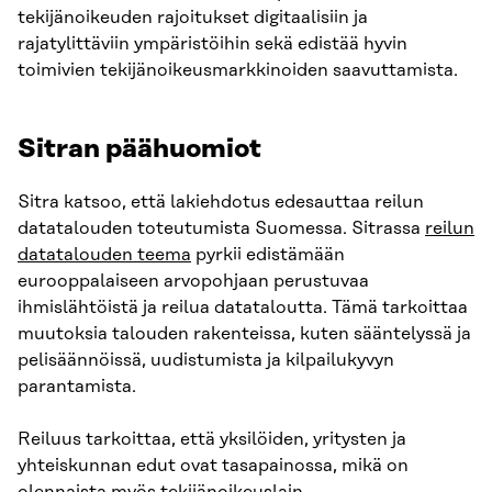
tekijänoikeuden rajoitukset digitaalisiin ja
rajatylittäviin ympäristöihin sekä edistää hyvin
toimivien tekijänoikeusmarkkinoiden saavuttamista.
Sitran päähuomiot
Sitra katsoo, että lakiehdotus edesauttaa reilun
datatalouden toteutumista Suomessa. Sitrassa
reilun
datatalouden teema
pyrkii edistämään
eurooppalaiseen arvopohjaan perustuvaa
ihmislähtöistä ja reilua datataloutta. Tämä tarkoittaa
muutoksia talouden rakenteissa, kuten sääntelyssä ja
pelisäännöissä, uudistumista ja kilpailukyvyn
parantamista.
Reiluus tarkoittaa, että yksilöiden, yritysten ja
yhteiskunnan edut ovat tasapainossa, mikä on