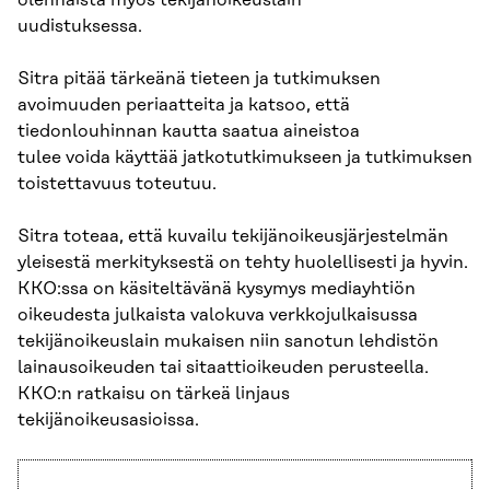
olennaista myös tekijänoikeuslain
uudistuksessa.
Sitra pitää tärkeänä tieteen ja tutkimuksen
avoimuuden periaatteita ja katsoo, että
tiedonlouhinnan kautta saatua aineistoa
tulee voida käyttää jatkotutkimukseen ja tutkimuksen
toistettavuus toteutuu.
Sitra toteaa, että kuvailu tekijänoikeusjärjestelmän
yleisestä merkityksestä on tehty huolellisesti ja hyvin.
KKO:ssa on käsiteltävänä kysymys mediayhtiön
oikeudesta julkaista valokuva verkkojulkaisussa
tekijänoikeuslain mukaisen niin sanotun lehdistön
lainausoikeuden tai sitaattioikeuden perusteella.
KKO:n ratkaisu on tärkeä linjaus
tekijänoikeusasioissa.