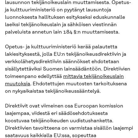
lausunnon tekijänoikeuslain muuttamisesta. Opetus-
ja kulttuuriministeriö on pyytänyt lausuntoja
luonnoksesta hallituksen esitykseksi eduskunnalle
laeiksi tekijänoikeuslain ja sähköisen viestinnän
palveluista annetun lain 184 §:n muuttamisesta.
Opetus- ja kulttuuriministeriö kerää palautetta
lakiesityksestä, jolla EU:n tekijänoikeusdirektiivin ja
verkkolähetysdirektiivin säännökset ehdotetaan
sisällytettäviksi Suomen lainsäädäntöön. Direktiivien
toimeenpano edellyttää
mittavia tekijänoikeuslain
muutoksia
. Ehdotettujen muutosten tarkoituksena
on nykyaikaistaa tekijänoikeussääntelyä.
Direktiivit ovat viimeinen osa Euroopan komission
laajempaa, viidestä eri säädösehdotuksesta
koostuvaa tekijänoikeuden uudistushanketta.
Direktiivien tavoitteena on varmistaa sisällön laajempi
saatavuus kaikkialla EU:ssa, sopeuttaa