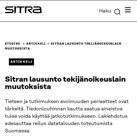
Siirry
Valik
Haku
suoraan
Sitra
sisältöön
↓
ETUSIVU
ARTIKKELI
SITRAN LAUSUNTO TEKIJÄNOIKEUSLAIN
MUUTOKSISTA
ARTIKKELI
Sitran lausunto tekijänoikeuslain
muutoksista
Tieteen ja tutkimuksen avoimuuden periaatteet ovat
tärkeitä. Tiedonlouhinnan kautta saatua aineistoa
tulee voida käyttää jatkotutkimukseen. Lakiehdotus
edesauttaa reilun datatalouden toteutumista
Suomessa.