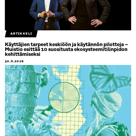
ARTIKKELI
Käyttäjien tarpeet keskiöön ja käytännön pilotteja –
Muistio esittää 10 suositusta ekosysteemitilinpidon
kehittämiseksi
30.6.2026