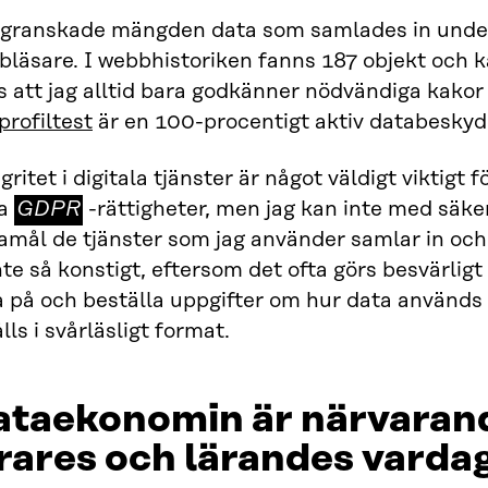
 granskade mängden data som samlades in under
läsare. I webbhistoriken fanns 187 objekt och k
s att jag alltid bara godkänner nödvändiga kakor 
profiltest
är en 100-procentigt aktiv databeskyd
gritet i digitala tjänster är något väldigt viktigt 
GDPR
na
GDPR
-rättigheter, men jag kan inte med säker
amål de tjänster som jag använder samlar in och 
nte så konstigt, eftersom det ofta görs besvärlig
 på och beställa uppgifter om hur data används 
lls i svårläsligt format.
taekonomin är närvarande
rares och lärandes varda