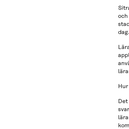
Sit
och
stad
dag
Lär
appl
anv
lära
Hur 
Det
sva
lär
kom