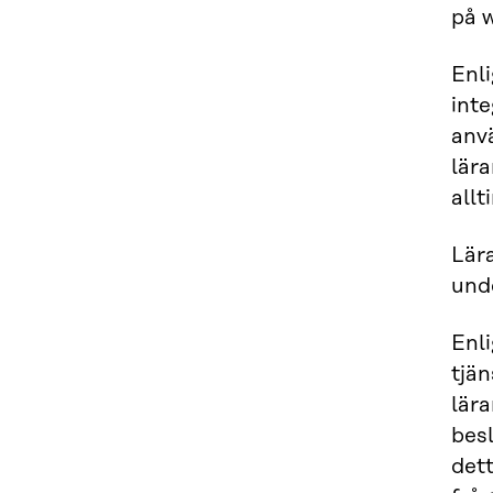
på w
Enl
inte
anv
lära
allt
Lära
unde
Enli
tjän
lär
besl
dett