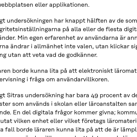
ebbplatsen eller applikationen.
igt undersökningen har knappt hälften av de so
gritetsinställningarna på alla eller de flesta digi
änder. Min egen erfarenhet av användarna är ann
rna ändrar i allmänhet inte valen, utan klickar 
ing utan att veta vad de godkänner.
ren borde kunna lita på att elektroniskt läromate
rvisning i fråga om användarvillkoren.
gt Sitras undersökning har bara 49 procent av de 
ster som används i skolan eller läroanstalten sa
ande. En del digitala frågor kommer givna; kommu
utat vilken enhet eller vilket företags läromater
a fall borde läraren kunna lita på att de är lämpl