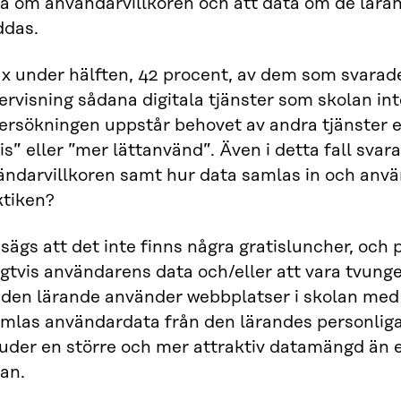
ga om användarvillkoren och att data om de lär
ddas.
x under hälften, 42 procent, av dem som svarade
rvisning sådana digitala tjänster som skolan int
ersökningen uppstår behovet av andra tjänster e
is” eller ”mer lättanvänd”. Även i detta fall svara
ändarvillkoren samt hur data samlas in och använ
ktiken?
sägs att det inte finns några gratisluncher, och p
igtvis användarens data och/eller att vara tvunge
den lärande använder webbplatser i skolan med 
mlas användardata från den lärandes personliga 
uder en större och mer attraktiv datamängd än e
an.