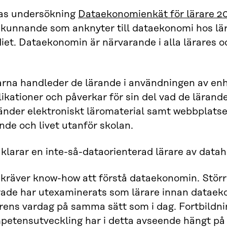
ras undersökning
Dataekonomienkät för lärare 2
 kunnande som anknyter till dataekonomi hos lär
iet. Dataekonomin är närvarande i alla lärares o
.
arna handleder de lärande i användningen av enh
ikationer och påverkar för sin del vad de lärande
änder elektroniskt läromaterial samt webbplatser
nde och livet utanför skolan.
klarar en inte-så-dataorienterad lärare av data
 kräver know-how att förstå dataekonomin. Stör
rade har utexaminerats som lärare innan dataeko
arens vardag på samma sätt som i dag. Fortbildn
petensutveckling har i detta avseende hängt på 