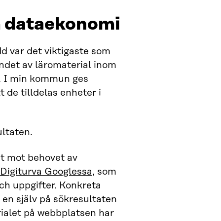
m dataekonomi
d var det viktigaste som
andet av läromaterial inom
t. I min kommun ges
de tilldelas enheter i
ltaten.
at mot behovet av
Digiturva Googlessa
, som
och uppgifter. Konkreta
en själv på sökresultaten
rialet på webbplatsen har