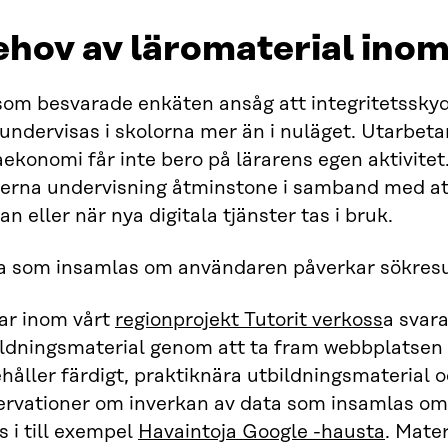
ehov av läromaterial ino
som besvarade enkäten ansåg att integritetsskyd
undervisas i skolorna mer än i nuläget. Utarbet
ekonomi får inte bero på lärarens egen aktivite
erna undervisning åtminstone i samband med att 
an eller när nya digitala tjänster tas i bruk.
a som insamlas om användaren påverkar sökresu
har inom vårt
regionprojekt Tutorit verkoss
a svar
ildningsmaterial genom att ta fram webbplatsen
håller färdigt, praktiknära utbildningsmaterial 
ervationer om inverkan av data som insamlas om 
s i till exempel
Havaintoja Google -hausta
. Mate