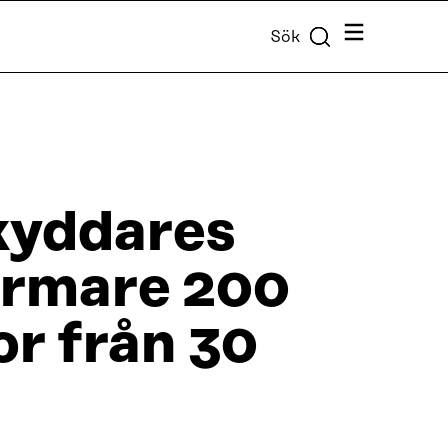
Meny
Sök
kyddares
ärmare 200
or från 30