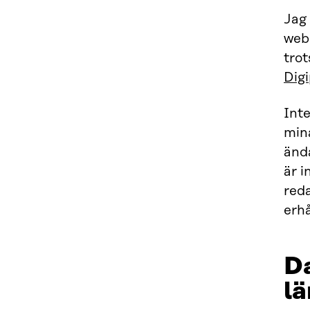
Jag
webb
trot
Digi
Inte
mi
änd
är i
reda
erhå
Da
lä