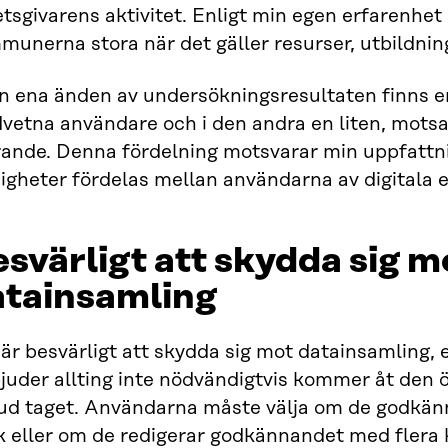
tsgivarens aktivitet. Enligt min egen erfarenhet
unerna stora när det gäller resurser, utbildning
en ena änden av undersökningsresultaten finns e
etna användare och i den andra en liten, motsat
rande. Denna fördelning motsvarar min uppfattni
igheter fördelas mellan användarna av digitala 
svärligt att skydda sig m
atainsamling
är besvärligt att skydda sig mot datainsamling,
bjuder allting inte nödvändigtvis kommer åt den
ud taget. Användarna måste välja om de godkänn
ck eller om de redigerar godkännandet med flera