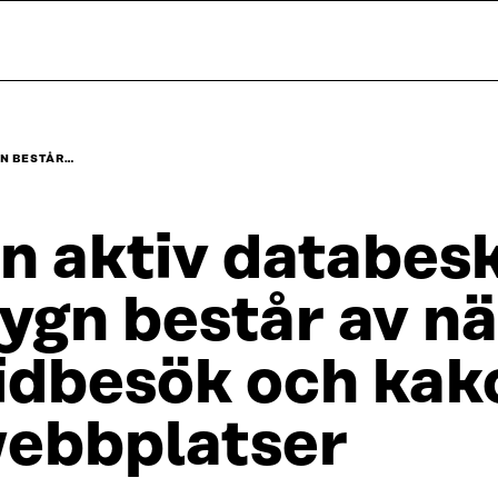
N BESTÅR…
n aktiv databes
ygn består av n
idbesök och kak
ebbplatser