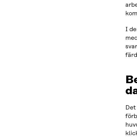
arbe
komm
I d
medv
sva
färd
Be
d
Det 
för
huv
kli