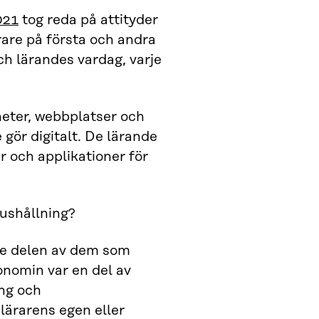
021
tog reda på attityder
are på första och andra
ch lärandes vardag, varje
eter, webbplatser och
 gör digitalt. De lärande
 och applikationer för
hushållning?
re delen av dem som
nomin var en del av
ing och
lärarens egen eller