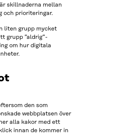
 är skillnaderna mellan
 och prioriteringar.
n liten grupp mycket
t grupp ”aldrig”-
ng om hur digitala
enheter.
ot
 eftersom den som
 önskade webbplatsen över
er alla kakor med ett
 klick innan de kommer in