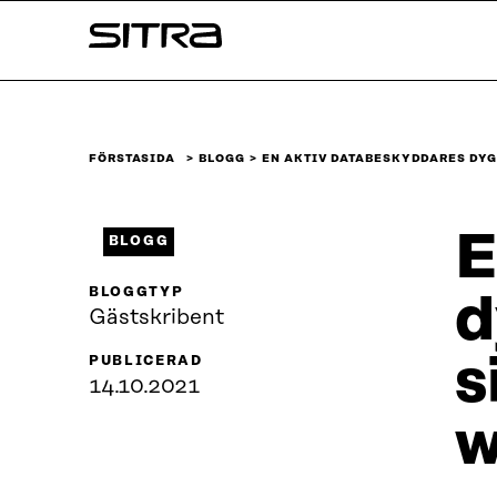
Skip to
Sitra
content
↓
FÖRSTASIDA
BLOGG
EN AKTIV DATABESKYDDARES DYG
E
BLOGG
BLOGGTYP
d
Gästskribent
s
PUBLICERAD
14.10.2021
w