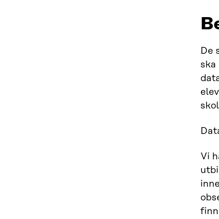
B
De 
ska 
data
elev
skol
Dat
Vi 
utb
inne
obs
finn