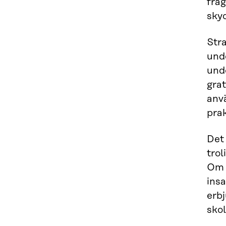
frå
sky
Stra
unde
und
grat
anv
pra
Det 
trol
Om 
insa
erbj
skol