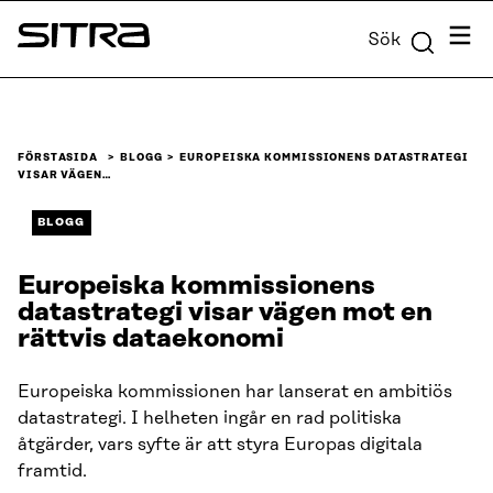
Skip to
Meny
Sök
content
Sitra
↓
FÖRSTASIDA
BLOGG
EUROPEISKA KOMMISSIONENS DATASTRATEGI
VISAR VÄGEN…
BLOGG
Europeiska kommissionens
datastrategi visar vägen mot en
rättvis dataekonomi
Europeiska kommissionen har lanserat en ambitiös
datastrategi. I helheten ingår en rad politiska
åtgärder, vars syfte är att styra Europas digitala
framtid.