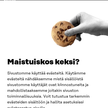
Östersjögatan 11–13, PB 160,
00181 Helsingfors
Ankomstinstruktioner
FÖRETAGS-ID
0202132-3
TELEFON
+358 294 618 991
E-POST
sitra@sitra.fi
Maistuiskos keksi?
fornamn.efternamn@sitra.fi
Sivustomme käyttää evästeitä. Käytämme
evästeitä nähdäksemme mistä sisällöistä
SITRA PÅ SOCIALA MEDIER
sivustomme käyttäjät ovat kiinnostuneita ja
mahdollistaaksemme joitakin sivuston
LinkedIn
toiminnallisuuksia. Voit tutustua tarkemmin
Instagram
evästeiden sisältöön ja hallita asetuksiasi
YouTube