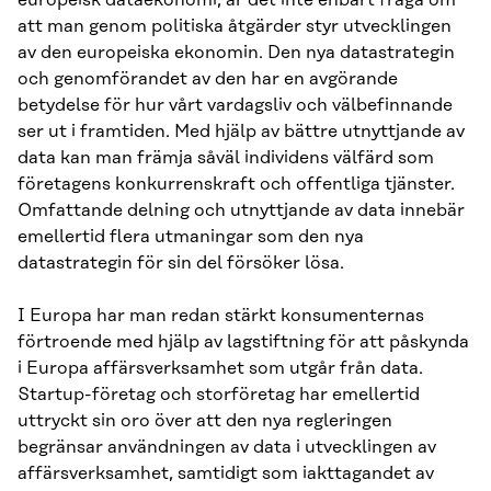
europeisk dataekonomi, är det inte enbart fråga om
att man genom politiska åtgärder styr utvecklingen
av den europeiska ekonomin. Den nya datastrategin
och genomförandet av den har en avgörande
betydelse för hur vårt vardagsliv och välbefinnande
ser ut i framtiden. Med hjälp av bättre utnyttjande av
data kan man främja såväl individens välfärd som
företagens konkurrenskraft och offentliga tjänster.
Omfattande delning och utnyttjande av data innebär
emellertid flera utmaningar som den nya
datastrategin för sin del försöker lösa.
I Europa har man redan stärkt konsumenternas
förtroende med hjälp av lagstiftning för att påskynda
i Europa affärsverksamhet som utgår från data.
Startup-företag och storföretag har emellertid
uttryckt sin oro över att den nya regleringen
begränsar användningen av data i utvecklingen av
affärsverksamhet, samtidigt som iakttagandet av