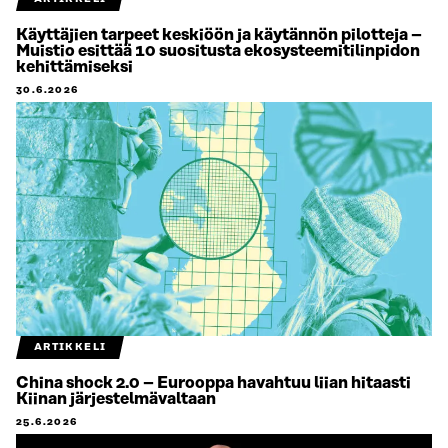
Käyttäjien tarpeet keskiöön ja käytännön pilotteja –
Muistio esittää 10 suositusta ekosysteemitilinpidon
kehittämiseksi
30.6.2026
ARTIKKELI
China shock 2.0 – Eurooppa havahtuu liian hitaasti
Kiinan järjestelmävaltaan
25.6.2026