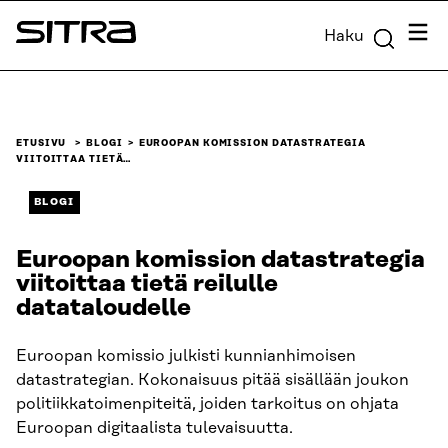
Siirry
Valik
Haku
suoraan
Sitra
sisältöön
↓
ETUSIVU
BLOGI
EUROOPAN KOMISSION DATASTRATEGIA
VIITOITTAA TIETÄ…
BLOGI
Euroopan komission datastrategia
viitoittaa tietä reilulle
datataloudelle
Euroopan komissio julkisti kunnianhimoisen
datastrategian. Kokonaisuus pitää sisällään joukon
politiikkatoimenpiteitä, joiden tarkoitus on ohjata
Euroopan digitaalista tulevaisuutta.