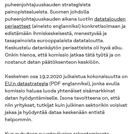
puheenjohtajuuskauden strategisista
painopistealueista. Suomen johdolla
puheenjohtajuuskauden aikana luotiin
datatalouden
periaatteet
(aineisto englanniksi) konkretisoimaan ja
edistämään ihmiskeskeisestä, menestyvää ja
tasapainoista eurooppalaista datataloutta.
Keskustelu datankäytön periaatteista oli hyvä alku.
Onkin hienoa, että komissio jatkaa tätä työtä ja on
nostanut datan päätöksenteon keskiöön.
Keskeinen osa 19.2.2020 julkaistua kokonaisuutta on
EU:n datastrategia
(PDF englanniksi), jonka avulla
komissio haluaa luoda yhtenäiset sisämarkkinat
datan hyödyntämiselle. Isona tavoitteena on, että
niin yritykset, tutkijat kuin julkinen sektorikin voisivat
jakaa ja hyödyntää dataa keskenään entistä
helpommin.