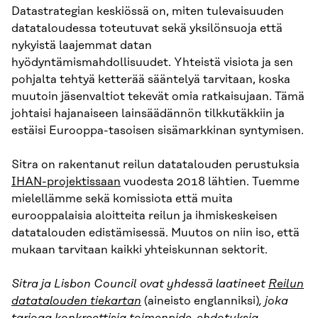
Datastrategian keskiössä on, miten tulevaisuuden
datataloudessa toteutuvat sekä yksilönsuoja että
nykyistä laajemmat datan
hyödyntämismahdollisuudet. Yhteistä visiota ja sen
pohjalta tehtyä ketterää sääntelyä tarvitaan, koska
muutoin jäsenvaltiot tekevät omia ratkaisujaan. Tämä
johtaisi hajanaiseen lainsäädännön tilkkutäkkiin ja
estäisi Eurooppa-tasoisen sisämarkkinan syntymisen.
Sitra on rakentanut reilun datatalouden perustuksia
IHAN-projektissaan
vuodesta 2018 lähtien. Tuemme
mielellämme sekä komissiota että muita
eurooppalaisia aloitteita reilun ja ihmiskeskeisen
datatalouden edistämisessä. Muutos on niin iso, että
mukaan tarvitaan kaikki yhteiskunnan sektorit.
Sitra ja Lisbon Council ovat yhdessä laatineet
Reilun
datatalouden tiekartan
(aineisto englanniksi)
,
joka