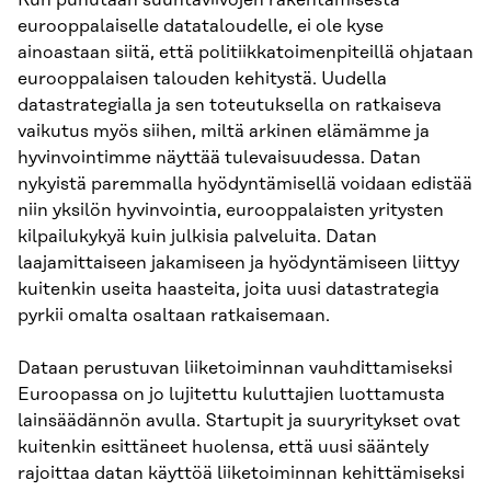
Kun puhutaan suuntaviivojen rakentamisesta
eurooppalaiselle datataloudelle, ei ole kyse
ainoastaan siitä, että politiikkatoimenpiteillä ohjataan
eurooppalaisen talouden kehitystä. Uudella
datastrategialla ja sen toteutuksella on ratkaiseva
vaikutus myös siihen, miltä arkinen elämämme ja
hyvinvointimme näyttää tulevaisuudessa. Datan
nykyistä paremmalla hyödyntämisellä voidaan edistää
niin yksilön hyvinvointia, eurooppalaisten yritysten
kilpailukykyä kuin julkisia palveluita. Datan
laajamittaiseen jakamiseen ja hyödyntämiseen liittyy
kuitenkin useita haasteita, joita uusi datastrategia
pyrkii omalta osaltaan ratkaisemaan.
Dataan perustuvan liiketoiminnan vauhdittamiseksi
Euroopassa on jo lujitettu kuluttajien luottamusta
lainsäädännön avulla. Startupit ja suuryritykset ovat
kuitenkin esittäneet huolensa, että uusi sääntely
rajoittaa datan käyttöä liiketoiminnan kehittämiseksi