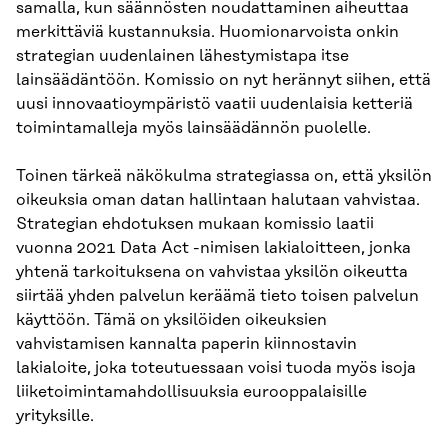
samalla, kun säännösten noudattaminen aiheuttaa
merkittäviä kustannuksia. Huomionarvoista onkin
strategian uudenlainen lähestymistapa itse
lainsäädäntöön. Komissio on nyt herännyt siihen, että
uusi innovaatioympäristö vaatii uudenlaisia ketteriä
toimintamalleja myös lainsäädännön puolelle.
Toinen tärkeä näkökulma strategiassa on, että yksilön
oikeuksia oman datan hallintaan halutaan vahvistaa.
Strategian ehdotuksen mukaan komissio laatii
vuonna 2021 Data Act -nimisen lakialoitteen, jonka
yhtenä tarkoituksena on vahvistaa yksilön oikeutta
siirtää yhden palvelun keräämä tieto toisen palvelun
käyttöön. Tämä on yksilöiden oikeuksien
vahvistamisen kannalta paperin kiinnostavin
lakialoite, joka toteutuessaan voisi tuoda myös isoja
liiketoimintamahdollisuuksia eurooppalaisille
yrityksille.