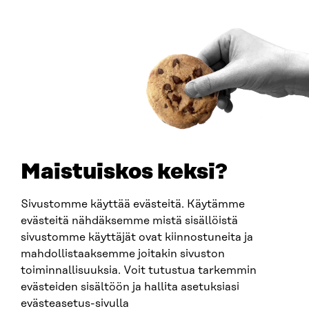
00181 Helsinki
Saapumisohjeet
Y-TUNNUS
0202132-3
PUHELIN
+358 294 618 991
SÄHKÖPOSTI
etunimi.sukunimi@sitra.fi
sitra@sitra.fi
Maistuiskos keksi?
Sivustomme käyttää evästeitä. Käytämme
SITRA SOSIAALISESSA MEDIASSA
evästeitä nähdäksemme mistä sisällöistä
sivustomme käyttäjät ovat kiinnostuneita ja
LinkedIn
mahdollistaaksemme joitakin sivuston
Instagram
toiminnallisuuksia. Voit tutustua tarkemmin
YouTube
evästeiden sisältöön ja hallita asetuksiasi
evästeasetus-sivulla