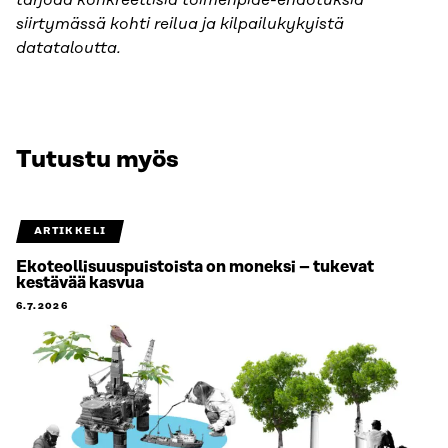
tarjoaa konkreettisia toimenpide-ehdotuksia
siirtymässä kohti reilua ja kilpailukykyistä
datataloutta.
Tutustu myös
ARTIKKELI
Ekoteollisuuspuistoista on moneksi – tukevat
kestävää kasvua
6.7.2026