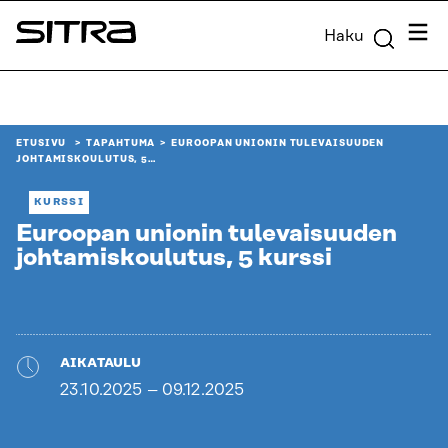
Siirry
Valik
Haku
suoraan
Sitra
sisältöön
↓
ETUSIVU
TAPAHTUMA
EUROOPAN UNIONIN TULEVAISUUDEN
JOHTAMISKOULUTUS, 5…
KURSSI
Euroopan unionin tulevaisuuden
johtamiskoulutus, 5 kurssi
AIKATAULU
23.10.2025 – 09.12.2025