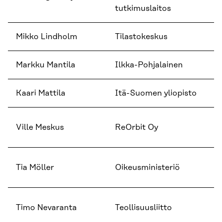
tutkimuslaitos
Mikko Lindholm
Tilastokeskus
Yl
Markku Mantila
Ilkka-Pohjalainen
P
Kaari Mattila
Itä-Suomen yliopisto
T
H
Ville Meskus
ReOrbit Oy
D
Yk
Tia Möller
Oikeusministeriö
E
Y
Timo Nevaranta
Teollisuusliitto
pä