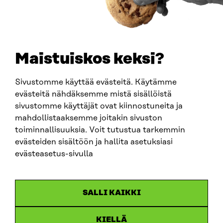
PUHELIN
+358 294 618 991
SÄHKÖPOSTI
etunimi.sukunimi@sitra.fi
sitra@sitra.fi
Maistuiskos keksi?
Sivustomme käyttää evästeitä. Käytämme
SITRA SOSIAALISESSA MEDIASSA
evästeitä nähdäksemme mistä sisällöistä
sivustomme käyttäjät ovat kiinnostuneita ja
LinkedIn
mahdollistaaksemme joitakin sivuston
Instagram
toiminnallisuuksia. Voit tutustua tarkemmin
YouTube
evästeiden sisältöön ja hallita asetuksiasi
evästeasetus-sivulla
Sitra 2025
SALLI KAIKKI
Tietosuoja
KIELLÄ