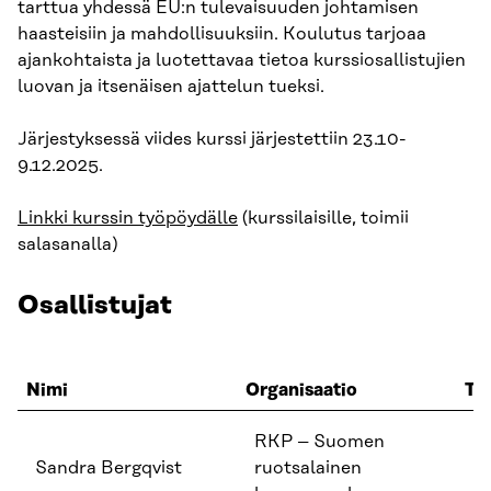
tarttua yhdessä EU:n tulevaisuuden johtamisen
haasteisiin ja mahdollisuuksiin. Koulutus tarjoaa
ajankohtaista ja luotettavaa tietoa kurssiosallistujien
luovan ja itsenäisen ajattelun tueksi.
Järjestyksessä viides kurssi järjestettiin 23.10-
9.12.2025.
Linkki kurssin työpöydälle
(kurssilaisille, toimii
salasanalla)
Osallistujat
Nimi
Organisaatio
Tit
RKP – Suomen
Sandra Bergqvist
ruotsalainen
K