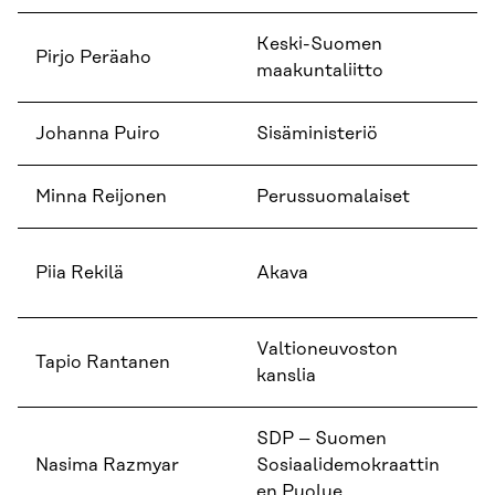
Keski-Suomen
Pirjo Peräaho
Al
maakuntaliitto
Johanna Puiro
Sisäministeriö
Jo
Minna Reijonen
Perussuomalaiset
K
Ka
Piia Rekilä
Akava
ty
Valtioneuvoston
Tapio Rantanen
EU
kanslia
SDP – Suomen
Nasima Razmyar
Sosiaalidemokraattin
K
en Puolue