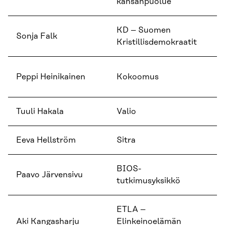
kansanpuolue
KD – Suomen
Mi
Sonja Falk
Kristillisdemokraatit
er
EU
Peppi Heinikainen
Kokoomus
as
Tuuli Hakala
Valio
Ke
Eeva Hellström
Sitra
Jo
BIOS-
Pe
Paavo Järvensivu
tutkimusyksikkö
tu
ETLA –
Aki Kangasharju
Elinkeinoelämän
To