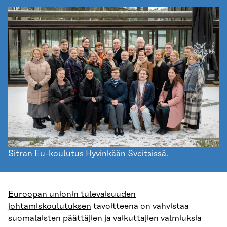
Sitran Eu-koulutus Hyvinkään Sveitsissä.
Euroopan unionin tulevaisuuden
johtamiskoulutuksen
tavoitteena on vahvistaa
suomalaisten päättäjien ja vaikuttajien valmiuksia