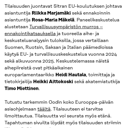
Tilaisuuden juontavat Sitran EU-koulutuksen johtava
asiantuntija
Riikka Marjamäki
sekä ennakoinnin
asiantuntija
Rosa-Maria Mäkelä
. Paneelikeskustelua
alustetaan
Turvallisuusympäristön murros –
ennakointikatsauksella
ja tuoreella aihe- ja
keskusteluanalyysin tuloksilla, jossa vertaillaan
Suomen, Ruotsin, Saksan ja Italian päämedioissa
käytyä EU- ja turvallisuuskeskustelua vuonna 2024
sekä alkuvuonna 2025. Keskustelemassa näistä
aihepiireistä ovat pitkäaikainen
europarlamentaarikko
Heidi Hautala
, toimittaja ja
tietokirjailija
Heikki Aittokoski
sekä akatemiatutkija
Timo Miettinen
.
Tutustu tarkemmin Oodin koko Eurooppa-päivän
asiaohjelmaan
täältä
. Tilaisuuteen ei tarvitse
ilmoittautua. Tilaisuutta voi seurata myös etänä.
Tapahtuman sivuilta löydät myös tilaisuuden striimin