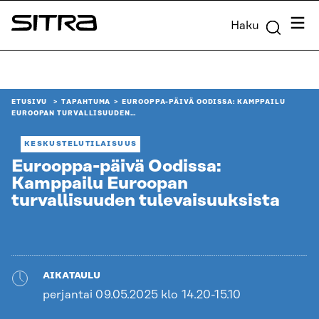
Siirry
Valik
Haku
suoraan
Sitra
sisältöön
↓
ETUSIVU
TAPAHTUMA
EUROOPPA-PÄIVÄ OODISSA: KAMPPAILU
EUROOPAN TURVALLISUUDEN…
KESKUSTELUTILAISUUS
Eurooppa-päivä Oodissa:
Kamppailu Euroopan
turvallisuuden tulevaisuuksista
AIKATAULU
perjantai 09.05.2025 klo 14.20-15.10