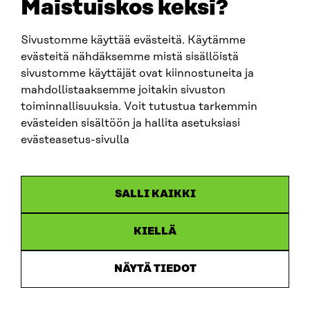
Maistuiskos keksi?
Sivustomme käyttää evästeitä. Käytämme
SITRA SOSIAALISESSA MEDIASSA
evästeitä nähdäksemme mistä sisällöistä
sivustomme käyttäjät ovat kiinnostuneita ja
LinkedIn
mahdollistaaksemme joitakin sivuston
Instagram
toiminnallisuuksia. Voit tutustua tarkemmin
YouTube
evästeiden sisältöön ja hallita asetuksiasi
evästeasetus-sivulla
Sitra 2025
SALLI KAIKKI
Tietosuoja
KIELLÄ
Evästeasetukset
Ilmoituskanava
NÄYTÄ TIEDOT
Saavutettavuusseloste
Asiakirjajulkisuus
Sitran digitaalinen viestintä ja verkkopalvelut