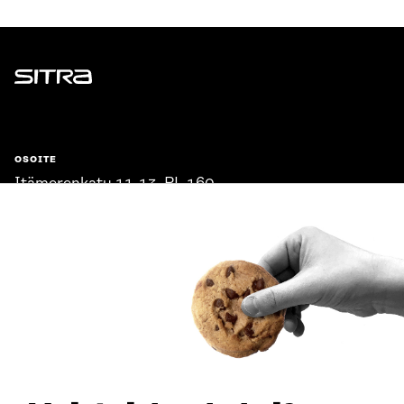
Sitra
OSOITE
Itämerenkatu 11-13, PL 160,
00181 Helsinki
Saapumisohjeet
Y-TUNNUS
0202132-3
PUHELIN
+358 294 618 991
SÄHKÖPOSTI
etunimi.sukunimi@sitra.fi
sitra@sitra.fi