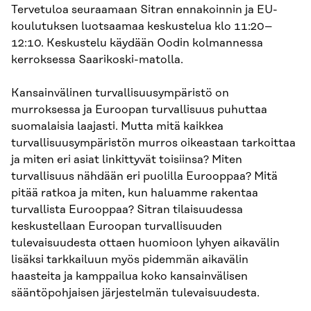
Tervetuloa seuraamaan Sitran ennakoinnin ja EU-
koulutuksen luotsaamaa keskustelua klo 11:20–
12:10. Keskustelu käydään Oodin kolmannessa
kerroksessa Saarikoski-matolla.
Kansainvälinen turvallisuusympäristö on
murroksessa ja Euroopan turvallisuus puhuttaa
suomalaisia laajasti. Mutta mitä kaikkea
turvallisuusympäristön murros oikeastaan tarkoittaa
ja miten eri asiat linkittyvät toisiinsa? Miten
turvallisuus nähdään eri puolilla Eurooppaa? Mitä
pitää ratkoa ja miten, kun haluamme rakentaa
turvallista Eurooppaa? Sitran tilaisuudessa
keskustellaan Euroopan turvallisuuden
tulevaisuudesta ottaen huomioon lyhyen aikavälin
lisäksi tarkkailuun myös pidemmän aikavälin
haasteita ja kamppailua koko kansainvälisen
sääntöpohjaisen järjestelmän tulevaisuudesta.