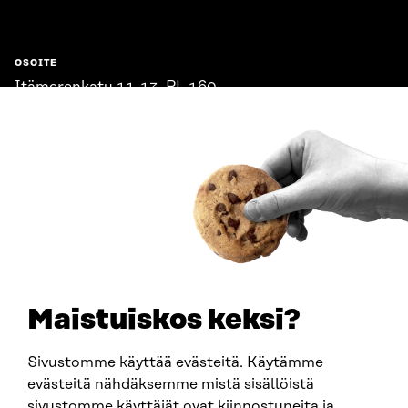
OSOITE
Itämerenkatu 11-13, PL 160,
00181 Helsinki
Saapumisohjeet
Y-TUNNUS
0202132-3
PUHELIN
+358 294 618 991
SÄHKÖPOSTI
etunimi.sukunimi@sitra.fi
sitra@sitra.fi
Maistuiskos keksi?
Sivustomme käyttää evästeitä. Käytämme
SITRA SOSIAALISESSA MEDIASSA
evästeitä nähdäksemme mistä sisällöistä
sivustomme käyttäjät ovat kiinnostuneita ja