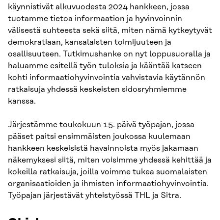
käynnistivät alkuvuodesta 2024 hankkeen, jossa
tuotamme tietoa informaation ja hyvinvoinnin
välisestä suhteesta sekä siitä, miten nämä kytkeytyvät
demokratiaan, kansalaisten toimijuuteen ja
osallisuuteen. Tutkimushanke on nyt loppusuoralla ja
haluamme esitellä työn tuloksia ja kääntää katseen
kohti informaatiohyvinvointia vahvistavia käytännön
ratkaisuja yhdessä keskeisten sidosryhmiemme
kanssa.
Järjestämme toukokuun 15. päivä työpajan, jossa
pääset paitsi ensimmäisten joukossa kuulemaan
hankkeen keskeisistä havainnoista myös jakamaan
näkemyksesi siitä, miten voisimme yhdessä kehittää ja
kokeilla ratkaisuja, joilla voimme tukea suomalaisten
organisaatioiden ja ihmisten informaatiohyvinvointia.
Työpajan järjestävät yhteistyössä THL ja Sitra.