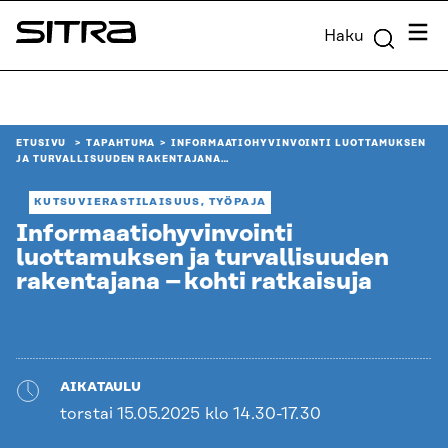
Siirry
Valik
Haku
suoraan
Sitra
sisältöön
↓
ETUSIVU
TAPAHTUMA
INFORMAATIOHYVINVOINTI LUOTTAMUKSEN
JA TURVALLISUUDEN RAKENTAJANA…
KUTSUVIERASTILAISUUS, TYÖPAJA
Informaatiohyvinvointi
luottamuksen ja turvallisuuden
rakentajana – kohti ratkaisuja
AIKATAULU
torstai 15.05.2025 klo 14.30-17.30