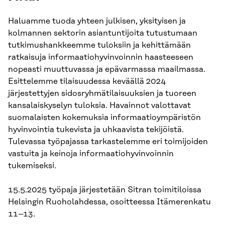
Haluamme tuoda yhteen julkisen, yksityisen ja
kolmannen sektorin asiantuntijoita tutustumaan
tutkimushankkeemme tuloksiin ja kehittämään
ratkaisuja informaatiohyvinvoinnin haasteeseen
nopeasti muuttuvassa ja epävarmassa maailmassa.
Esittelemme tilaisuudessa keväällä 2024
järjestettyjen sidosryhmätilaisuuksien ja tuoreen
kansalaiskyselyn tuloksia. Havainnot valottavat
suomalaisten kokemuksia informaatioympäristön
hyvinvointia tukevista ja uhkaavista tekijöistä.
Tulevassa työpajassa tarkastelemme eri toimijoiden
vastuita ja keinoja informaatiohyvinvoinnin
tukemiseksi.
15.5.2025 työpaja järjestetään Sitran toimitiloissa
Helsingin Ruoholahdessa, osoitteessa Itämerenkatu
11–13.