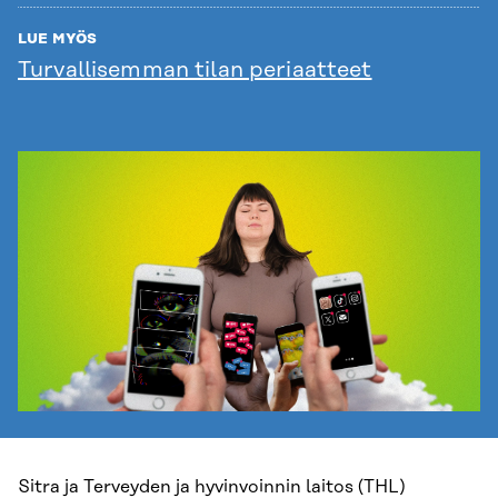
LUE MYÖS
Turvallisemman tilan periaatteet
Sitra ja Terveyden ja hyvinvoinnin laitos (THL)