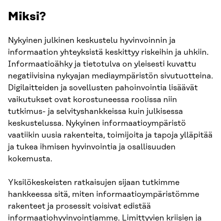
Miksi?
Nykyinen julkinen keskustelu hyvinvoinnin ja
informaation yhteyksistä keskittyy riskeihin ja uhkiin.
Informaatioähky ja tietotulva on yleisesti kuvattu
negatiivisina nykyajan mediaympäristön sivutuotteina.
Digilaitteiden ja sovellusten pahoinvointia lisäävät
vaikutukset ovat korostuneessa roolissa niin
tutkimus- ja selvityshankkeissa kuin julkisessa
keskustelussa. Nykyinen informaatioympäristö
vaatiikin uusia rakenteita, toimijoita ja tapoja ylläpitää
ja tukea ihmisen hyvinvointia ja osallisuuden
kokemusta.
Yksilökeskeisten ratkaisujen sijaan tutkimme
hankkeessa sitä, miten informaatioympäristömme
rakenteet ja prosessit voisivat edistää
informaatiohyvinvointiamme. Limittyvien kriisien ja