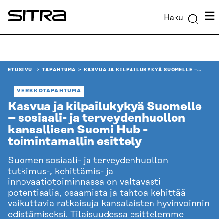
Siirry
Vali
Haku
suoraan
Sitra
sisältöön
↓
ETUSIVU
TAPAHTUMA
KASVUA JA KILPAILUKYKYÄ SUOMELLE –…
VERKKOTAPAHTUMA
Kasvua ja kilpailukykyä Suomelle
– sosiaali- ja terveydenhuollon
kansallisen Suomi Hub -
toimintamallin esittely
Suomen sosiaali- ja terveydenhuollon
tutkimus-, kehittämis- ja
innovaatiotoiminnassa on valtavasti
potentiaalia, osaamista ja tahtoa kehittää
vaikuttavia ratkaisuja kansalaisten hyvinvoinnin
edistämiseksi. Tilaisuudessa esittelemme