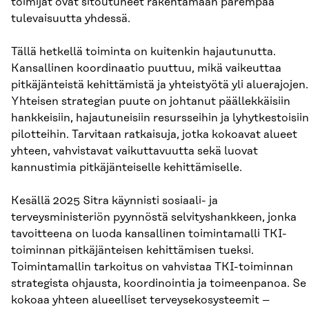
toimijat ovat sitoutuneet rakentamaan parempaa
tulevaisuutta yhdessä.
Tällä hetkellä toiminta on kuitenkin hajautunutta.
Kansallinen koordinaatio puuttuu, mikä vaikeuttaa
pitkäjänteistä kehittämistä ja yhteistyötä yli aluerajojen.
Yhteisen strategian puute on johtanut päällekkäisiin
hankkeisiin, hajautuneisiin resursseihin ja lyhytkestoisiin
pilotteihin. Tarvitaan ratkaisuja, jotka kokoavat alueet
yhteen, vahvistavat vaikuttavuutta sekä luovat
kannustimia pitkäjänteiselle kehittämiselle.
Kesällä 2025 Sitra käynnisti sosiaali- ja
terveysministeriön pyynnöstä selvityshankkeen, jonka
tavoitteena on luoda kansallinen toimintamalli TKI-
toiminnan pitkäjänteisen kehittämisen tueksi.
Toimintamallin tarkoitus on vahvistaa TKI-toiminnan
strategista ohjausta, koordinointia ja toimeenpanoa. Se
kokoaa yhteen alueelliset terveysekosysteemit –