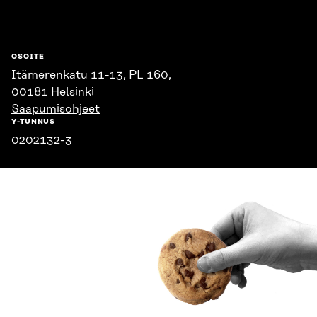
OSOITE
Itämerenkatu 11-13, PL 160,
00181 Helsinki
Saapumisohjeet
Y-TUNNUS
0202132-3
PUHELIN
+358 294 618 991
SÄHKÖPOSTI
etunimi.sukunimi@sitra.fi
sitra@sitra.fi
SITRA SOSIAALISESSA MEDIASSA