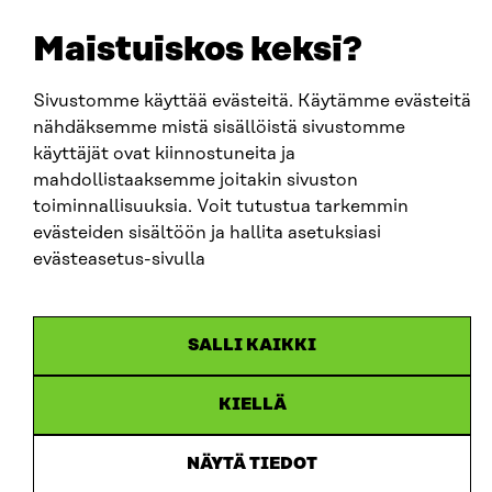
LinkedIn
Maistuiskos keksi?
Instagram
YouTube
Sivustomme käyttää evästeitä. Käytämme evästeitä
nähdäksemme mistä sisällöistä sivustomme
käyttäjät ovat kiinnostuneita ja
mahdollistaaksemme joitakin sivuston
Sitra 2025
toiminnallisuuksia. Voit tutustua tarkemmin
evästeiden sisältöön ja hallita asetuksiasi
Tietosuoja
evästeasetus-sivulla
Evästeasetukset
Ilmoituskanava
Saavutettavuusseloste
SALLI KAIKKI
Asiakirjajulkisuus
Sitran digitaalinen viestintä ja verkkopalvelut
KIELLÄ
NÄYTÄ TIEDOT