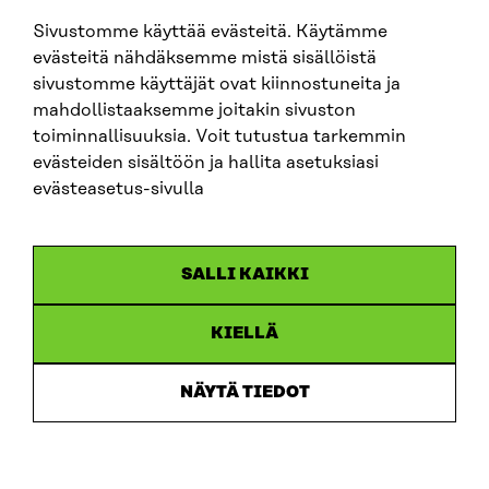
Sivustomme käyttää evästeitä. Käytämme
SITRA SOSIAALISESSA MEDIASSA
evästeitä nähdäksemme mistä sisällöistä
sivustomme käyttäjät ovat kiinnostuneita ja
LinkedIn
mahdollistaaksemme joitakin sivuston
Instagram
toiminnallisuuksia. Voit tutustua tarkemmin
YouTube
evästeiden sisältöön ja hallita asetuksiasi
evästeasetus-sivulla
Sitra 2025
SALLI KAIKKI
Tietosuoja
KIELLÄ
Evästeasetukset
Ilmoituskanava
NÄYTÄ TIEDOT
Saavutettavuusseloste
Asiakirjajulkisuus
Sitran digitaalinen viestintä ja verkkopalvelut