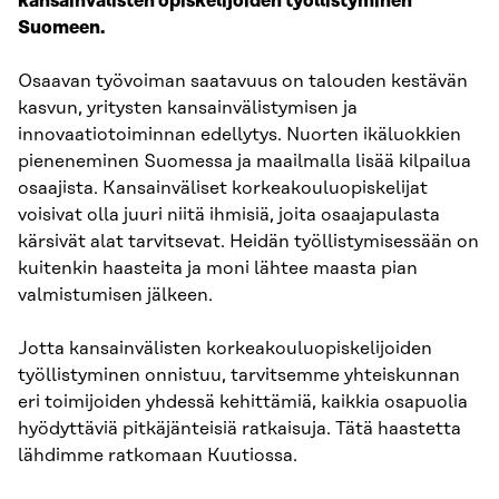
kansainvälisten opiskelijoiden työllistyminen
Suomeen.
Osaavan työvoiman saatavuus on talouden kestävän
kasvun, yritysten kansainvälistymisen ja
innovaatiotoiminnan edellytys. Nuorten ikäluokkien
pieneneminen Suomessa ja maailmalla lisää kilpailua
osaajista. Kansainväliset korkeakouluopiskelijat
voisivat olla juuri niitä ihmisiä, joita osaajapulasta
kärsivät alat tarvitsevat. Heidän työllistymisessään on
kuitenkin haasteita ja moni lähtee maasta pian
valmistumisen jälkeen.
Jotta kansainvälisten korkeakouluopiskelijoiden
työllistyminen onnistuu, tarvitsemme yhteiskunnan
eri toimijoiden yhdessä kehittämiä, kaikkia osapuolia
hyödyttäviä pitkäjänteisiä ratkaisuja. Tätä haastetta
lähdimme ratkomaan Kuutiossa.