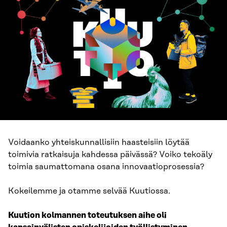
Voidaanko yhteiskunnallisiin haasteisiin löytää
toimivia ratkaisuja kahdessa päivässä? Voiko tekoäly
toimia saumattomana osana innovaatioprosessia?
Kokeilemme ja otamme selvää Kuutiossa.
Kuution kolmannen toteutuksen aihe oli