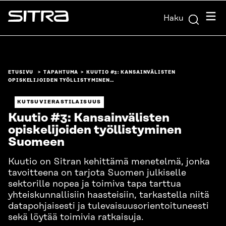
Siirry
Valik
Haku
suoraan
Sitra
sisältöön
↓
ETUSIVU
TAPAHTUMA
KUUTIO #3: KANSAINVÄLISTEN
OPISKELIJOIDEN TYÖLLISTYMINEN…
KUTSUVIERASTILAISUUS
Kuutio #3: Kansainvälisten
opiskelijoiden työllistyminen
Suomeen
Kuutio on Sitran kehittämä menetelmä, jonka
tavoitteena on tarjota Suomen julkiselle
sektorille nopea ja toimiva tapa tarttua
yhteiskunnallisiin haasteisiin, tarkastella niitä
datapohjaisesti ja tulevaisuusorientoituneesti
sekä löytää toimivia ratkaisuja.