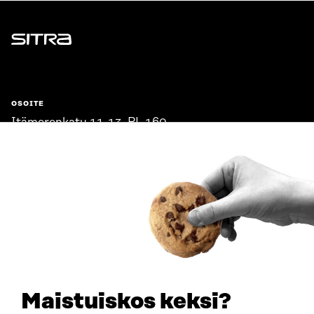
Sitra
OSOITE
Itämerenkatu 11-13, PL 160,
00181 Helsinki
Saapumisohjeet
Y-TUNNUS
0202132-3
PUHELIN
+358 294 618 991
SÄHKÖPOSTI
etunimi.sukunimi@sitra.fi
sitra@sitra.fi
Maistuiskos keksi?