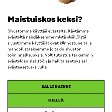
SÄHKÖPOSTI
etunimi.sukunimi@sitra.fi
sitra@sitra.fi
Maistuiskos keksi?
Sivustomme käyttää evästeitä. Käytämme
SITRA SOSIAALISESSA MEDIASSA
evästeitä nähdäksemme mistä sisällöistä
sivustomme käyttäjät ovat kiinnostuneita ja
LinkedIn
mahdollistaaksemme joitakin sivuston
Instagram
toiminnallisuuksia. Voit tutustua tarkemmin
YouTube
evästeiden sisältöön ja hallita asetuksiasi
evästeasetus-sivulla
Sitra 2025
SALLI KAIKKI
Tietosuoja
KIELLÄ
Evästeasetukset
Ilmoituskanava