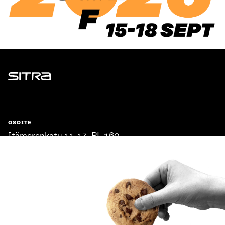
Sitra
OSOITE
Itämerenkatu 11-13, PL 160,
00181 Helsinki
Saapumisohjeet
Y-TUNNUS
0202132-3
PUHELIN
+358 294 618 991