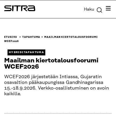
Siirry
Valik
Haku
suoraan
Sitra
sisältöön
↓
ETUSIVU
TAPAHTUMA
MAAILMAN KIERTOTALOUSFOORUMI
WCEF2026
HYBRIDITAPAHTUMA
Maailman kiertotalousfoorumi
WCEF2026
WCEF2026 järjestetään Intiassa, Gujaratin
osavaltion pääkaupungissa Gandhinagarissa
15.-18.9.2026. Verkko-osallistuminen on avoin
kaikille.