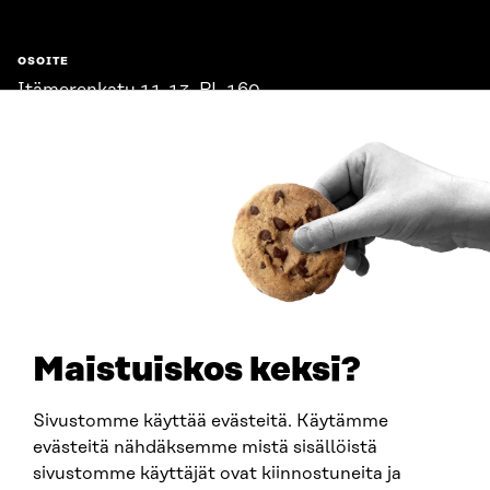
OSOITE
Itämerenkatu 11-13, PL 160,
00181 Helsinki
Saapumisohjeet
Y-TUNNUS
0202132-3
PUHELIN
+358 294 618 991
SÄHKÖPOSTI
etunimi.sukunimi@sitra.fi
sitra@sitra.fi
Maistuiskos keksi?
Sivustomme käyttää evästeitä. Käytämme
SITRA SOSIAALISESSA MEDIASSA
evästeitä nähdäksemme mistä sisällöistä
sivustomme käyttäjät ovat kiinnostuneita ja