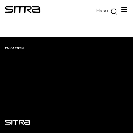
Siirry
Valik
Haku
suoraan
Sitra
sisältöön
↓
TAKAISIN
Sitra