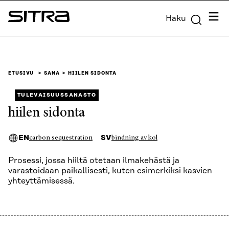
Siirry
Valik
Haku
suoraan
Sitra
sisältöön
↓
ETUSIVU
SANA
HIILEN SIDONTA
TULEVAISUUSSANASTO
hiilen sidonta
EN
SV
carbon sequestration
bindning av kol
Prosessi, jossa hiiltä otetaan ilmakehästä ja
varastoidaan paikallisesti, kuten esimerkiksi kasvien
yhteyttämisessä.