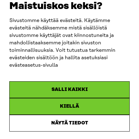
Maistuiskos keksi?
Sivustomme käyttää evästeitä. Käytämme
SITRA SOSIAALISESSA MEDIASSA
evästeitä nähdäksemme mistä sisällöistä
sivustomme käyttäjät ovat kiinnostuneita ja
LinkedIn
mahdollistaaksemme joitakin sivuston
Instagram
toiminnallisuuksia. Voit tutustua tarkemmin
YouTube
evästeiden sisältöön ja hallita asetuksiasi
evästeasetus-sivulla
Sitra 2025
SALLI KAIKKI
Tietosuoja
KIELLÄ
Evästeasetukset
Ilmoituskanava
NÄYTÄ TIEDOT
Saavutettavuusseloste
Asiakirjajulkisuus