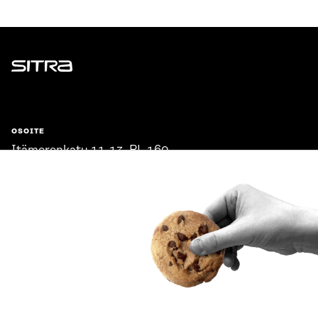
Sitra
OSOITE
Itämerenkatu 11-13, PL 160,
00181 Helsinki
Saapumisohjeet
Y-TUNNUS
0202132-3
PUHELIN
+358 294 618 991
SÄHKÖPOSTI
etunimi.sukunimi@sitra.fi
sitra@sitra.fi