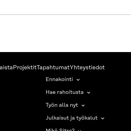
aista
Projektit
Tapahtumat
Yhteystiedot
Ennakointi
Hae rahoitusta
Työn alla nyt
Julkaisut ja työkalut