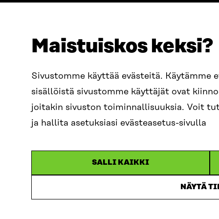
Maistuiskos keksi?
OSOITE
PUHELIN
Sivustomme käyttää evästeitä. Käytämme 
Itämerenkatu 11-13, PL 160,
+358 2
sisällöistä sivustomme käyttäjät ovat kiin
00181 Helsinki
SÄHKÖPO
joitakin sivuston toiminnallisuuksia. Voit 
Saapumisohjeet
etunim
Y-TUNNUS
ja hallita asetuksiasi evästeasetus-sivulla
0202132-3
sitra@s
SALLI KAIKKI
NÄYTÄ T
Sitra 2025
Tietosuo