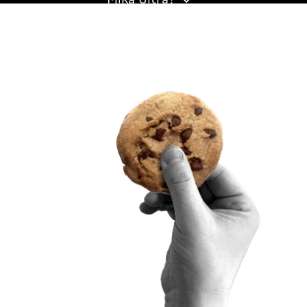
Mikä Sitra?
SITRA SOSIAALISESSA MEDIASSA
LinkedIn
Instagram
YouTube
julkisuus
Sitran digitaalinen viestintä ja verkkopalvelut