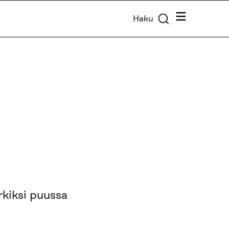
Valikko
Haku
rkiksi puussa