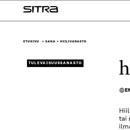
Siirry
Sitra
suoraan
sisältöön
↓
ETUSIVU
SANA
HIILIVARASTO
h
TULEVAISUUSSANASTO
E
Hii
tai
ilm