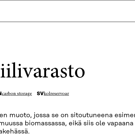
iilivarasto
N
SV
carbon storage
kolreservoar
len muoto, jossa se on sitoutuneena esime
 muussa biomassassa, eikä siis ole vapaana
akehässä.