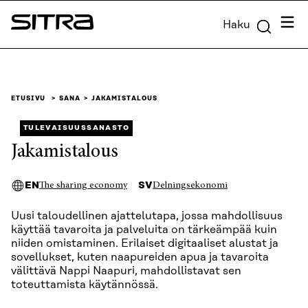
Siirry
Valik
Haku
suoraan
Sitra
sisältöön
↓
ETUSIVU
SANA
JAKAMISTALOUS
TULEVAISUUSSANASTO
Jakamistalous
EN
SV
The sharing economy
Delningsekonomi
Uusi taloudellinen ajattelutapa, jossa mahdollisuus
käyttää tavaroita ja palveluita on tärkeämpää kuin
niiden omistaminen. Erilaiset digitaaliset alustat ja
sovellukset, kuten naapureiden apua ja tavaroita
välittävä Nappi Naapuri, mahdollistavat sen
toteuttamista käytännössä.