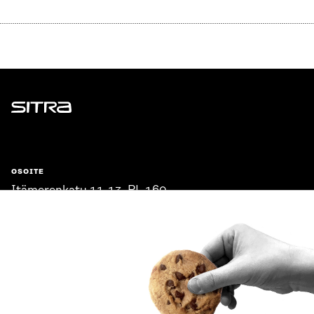
Sitra
OSOITE
Itämerenkatu 11-13, PL 160,
00181 Helsinki
Saapumisohjeet
Y-TUNNUS
0202132-3
PUHELIN
+358 294 618 991