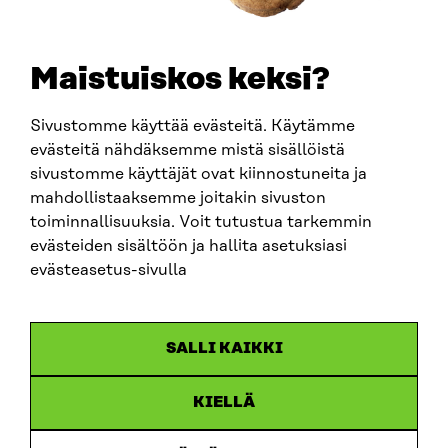
SÄHKÖPOSTI
etunimi.sukunimi@sitra.fi
sitra@sitra.fi
Maistuiskos keksi?
Sivustomme käyttää evästeitä. Käytämme
SITRA SOSIAALISESSA MEDIASSA
evästeitä nähdäksemme mistä sisällöistä
sivustomme käyttäjät ovat kiinnostuneita ja
LinkedIn
mahdollistaaksemme joitakin sivuston
Instagram
toiminnallisuuksia. Voit tutustua tarkemmin
YouTube
evästeiden sisältöön ja hallita asetuksiasi
evästeasetus-sivulla
Sitra 2025
SALLI KAIKKI
Tietosuoja
KIELLÄ
Evästeasetukset
Ilmoituskanava