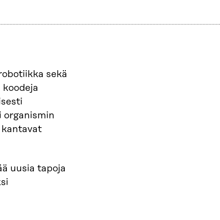
 robotiikka sekä
ä koodeja
sesti
i organismin
t kantavat
ää uusia tapoja
si