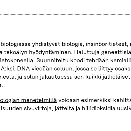
biologiassa yhdistyvät biologia, insinööritieteet,
ja tekoälyn hyödyntäminen. Haluttuja geneettisi
ietokoneella. Suunniteltu koodi tehdään kemialli
:ksi. DNA viedään soluun, jossa se liittyy osaks
esta, ja solun jakautuessa sen kaikki jälkeläise
ä.
iologian menetelmillä
voidaan esimerkiksi kehitt
suuden sivuvirtoja, jätteitä ja hiilidioksidia uusik