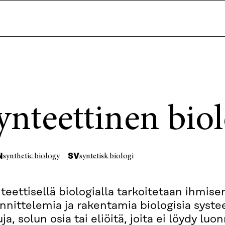
ynteettinen bio
N
SV
synthetic biology
syntetisk biologi
teettisellä biologialla tarkoitetaan ihmise
nnittelemia ja rakentamia biologisia syste
uja, solun osia tai eliöitä, joita ei löydy luo