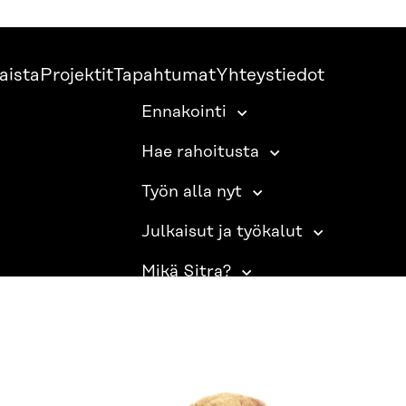
aista
Projektit
Tapahtumat
Yhteystiedot
Ennakointi
Hae rahoitusta
Työn alla nyt
Julkaisut ja työkalut
Mikä Sitra?
SITRA SOSIAALISESSA MEDIASSA