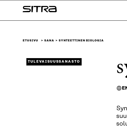
Siirry
Sitra
suoraan
sisältöön
↓
ETUSIVU
SANA
SYNTEETTINEN BIOLOGIA
s
TULEVAISUUSSANASTO
E
Syn
suu
sol