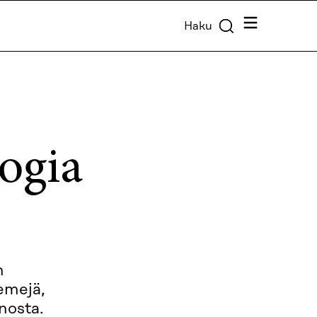
Valikko
Haku
logia
n
emejä,
nnosta.