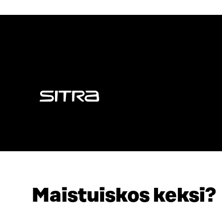
Sitra
Maistuiskos keksi?
OSOITE
PUHELIN