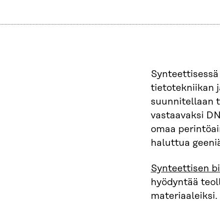
Synteettisessä 
tietotekniikan 
suunnitellaan t
vastaavaksi DNA
omaa perintöain
haluttua geeni
Synteettisen b
hyödyntää teolli
materiaaleiksi.