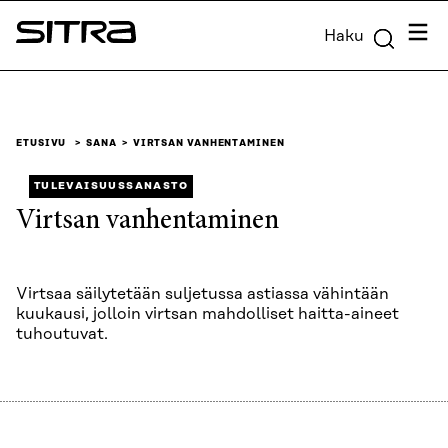
Siirry
Valik
Haku
suoraan
Sitra
sisältöön
↓
ETUSIVU
SANA
VIRTSAN VANHENTAMINEN
TULEVAISUUSSANASTO
Virtsan vanhentaminen
Virtsaa säilytetään suljetussa astiassa vähintään
kuukausi, jolloin virtsan mahdolliset haitta-aineet
tuhoutuvat.