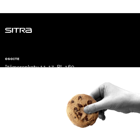
Sitra
OSOITE
Itämerenkatu 11-13, PL 160,
00181 Helsinki
Saapumisohjeet
Y-TUNNUS
0202132-3
PUHELIN
+358 294 618 991
SÄHKÖPOSTI
etunimi.sukunimi@sitra.fi