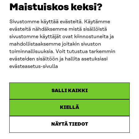
sitra@sitra.fi
Maistuiskos keksi?
Sivustomme käyttää evästeitä. Käytämme
SITRA SOSIAALISESSA MEDIASSA
evästeitä nähdäksemme mistä sisällöistä
sivustomme käyttäjät ovat kiinnostuneita ja
LinkedIn
mahdollistaaksemme joitakin sivuston
Instagram
toiminnallisuuksia. Voit tutustua tarkemmin
YouTube
evästeiden sisältöön ja hallita asetuksiasi
evästeasetus-sivulla
Sitra 2025
SALLI KAIKKI
Tietosuoja
KIELLÄ
Evästeasetukset
Ilmoituskanava
NÄYTÄ TIEDOT
Saavutettavuusseloste
Asiakirjajulkisuus