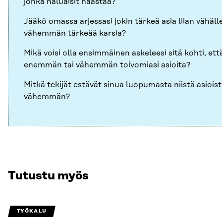
jonka haluaisit haastaa?
Jääkö omassa arjessasi jokin tärkeä asia liian vähäll
vähemmän tärkeää karsia?
Mikä voisi olla ensimmäinen askeleesi sitä kohti, ett
enemmän tai vähemmän toivomiasi asioita?
Mitkä tekijät estävät sinua luopumasta niistä asioista
vähemmän?
Tutustu myös
TYÖKALU