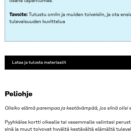
osana tapahtumaa.
Tavoite:
Tutustu omiin ja muiden toiveisiin, ja ota ens
tulevaisuuden kuvittelua
Lataa ja tulosta materiaalit
Peliohje
Olisiko elämä parempaa ja kestävämpää, jos siinä ol
Pyyhkäise kortti oikealle tai vasemmalle valintasi perus
sinä ja muut toivovat hyvältä kestävältä elämältä tuleva