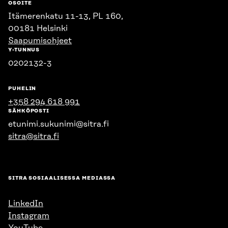
OSOITE
Itämerenkatu 11-13, PL 160,
00181 Helsinki
Saapumisohjeet
Y-TUNNUS
0202132-3
PUHELIN
+358 294 618 991
SÄHKÖPOSTI
etunimi.sukunimi@sitra.fi
sitra@sitra.fi
SITRA SOSIAALISESSA MEDIASSA
LinkedIn
Instagram