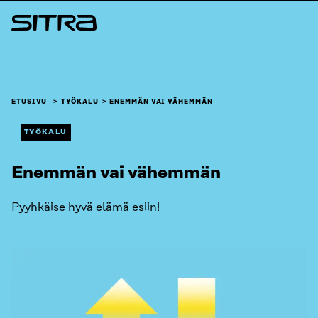
Siirry
suoraan
Sitra
sisältöön
↓
ETUSIVU
TYÖKALU
ENEMMÄN VAI VÄHEMMÄN
TYÖKALU
Enemmän vai vähemmän
Pyyhkäise hyvä elämä esiin!