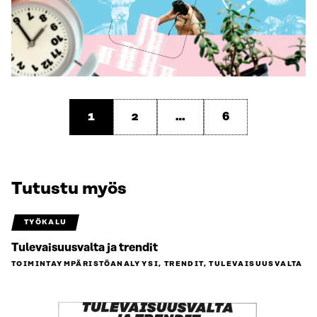
1
2
…
6
Tutustu myös
TYÖKALU
Tulevaisuusvalta ja trendit
TOIMINTAYMPÄRISTÖ­ANALYYSI, TRENDIT, TULEVAISUUSVALTA