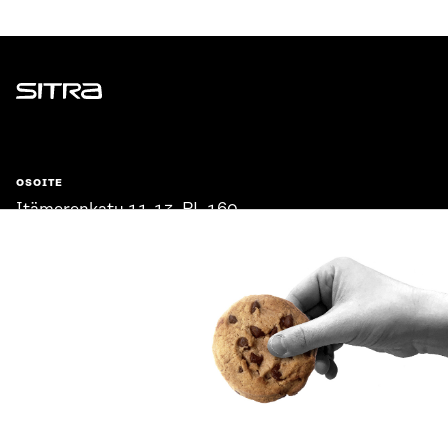
Sitra
OSOITE
Itämerenkatu 11-13, PL 160,
00181 Helsinki
Saapumisohjeet
Y-TUNNUS
0202132-3
PUHELIN
+358 294 618 991
SÄHKÖPOSTI
etunimi.sukunimi@sitra.fi
sitra@sitra.fi