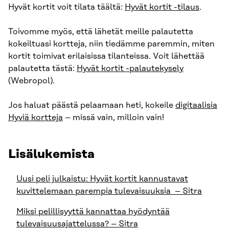
Hyvät kortit voit tilata täältä:
Hyvät kortit -tilaus
.
Toivomme myös, että lähetät meille palautetta
kokeiltuasi kortteja, niin tiedämme paremmin, miten
kortit toimivat erilaisissa tilanteissa. Voit lähettää
palautetta tästä:
Hyvät kortit -palautekysely
(Webropol).
Jos haluat päästä pelaamaan heti, kokeile
digitaalisia
Hyviä kortteja
– missä vain, milloin vain!
Lisälukemista
Uusi peli julkaistu: Hyvät kortit kannustavat
kuvittelemaan parempia tulevaisuuksia – Sitra
Miksi pelillisyyttä kannattaa hyödyntää
tulevaisuusajattelussa? – Sitra