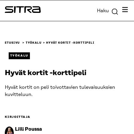
Siirry
Valik
Haku
suoraan
Sitra
sisältöön
↓
ETUSIVU
TYÖKALU
HYVÄT KORTIT -KORTTIPELI
TYÖKALU
Hyvät kortit -korttipeli
Hyvät kortit on peli toivottavien tulevaisuuksien
kuvitteluun.
KIRJOITTAJA
Lilli Poussa