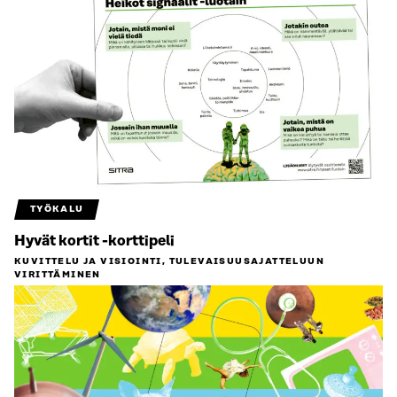
TYÖKALU
Hyvät kortit -korttipeli
KUVITTELU JA VISIOINTI, TULEVAISUUS­AJATTELUUN
VIRITTÄMINEN