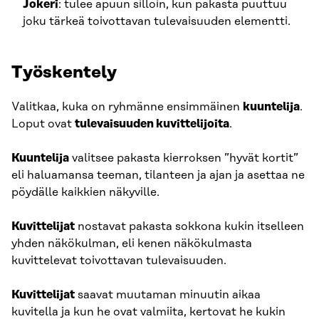
Jokeri
: tulee apuun silloin, kun pakasta puuttuu
joku tärkeä toivottavan tulevaisuuden elementti.
Työskentely
Valitkaa, kuka on ryhmänne ensimmäinen
kuuntelija
.
Loput ovat
tulevaisuuden kuvittelijoita
.
Kuuntelija
valitsee pakasta kierroksen ”hyvät kortit”
eli haluamansa teeman, tilanteen ja ajan ja asettaa ne
pöydälle kaikkien näkyville.
Kuvittelijat
nostavat pakasta sokkona kukin itselleen
yhden näkökulman, eli kenen näkökulmasta
kuvittelevat toivottavan tulevaisuuden.
Kuvittelijat
saavat muutaman minuutin aikaa
kuvitella ja kun he ovat valmiita, kertovat he kukin