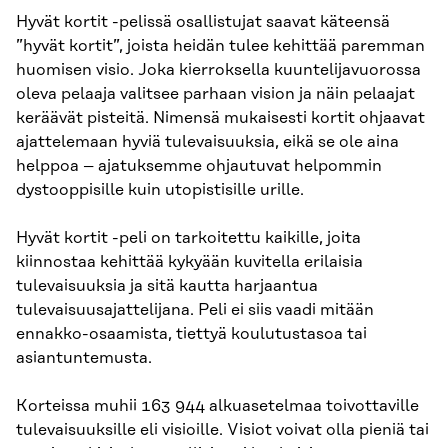
Hyvät kortit -pelissä osallistujat saavat käteensä
”hyvät kortit”, joista heidän tulee kehittää paremman
huomisen visio. Joka kierroksella kuuntelijavuorossa
oleva pelaaja valitsee parhaan vision ja näin pelaajat
keräävät pisteitä. Nimensä mukaisesti kortit ohjaavat
ajattelemaan hyviä tulevaisuuksia, eikä se ole aina
helppoa – ajatuksemme ohjautuvat helpommin
dystooppisille kuin utopistisille urille.
Hyvät kortit -peli on tarkoitettu kaikille, joita
kiinnostaa kehittää kykyään kuvitella erilaisia
tulevaisuuksia ja sitä kautta harjaantua
tulevaisuusajattelijana. Peli ei siis vaadi mitään
ennakko-osaamista, tiettyä koulutustasoa tai
asiantuntemusta.
Korteissa muhii 163 944 alkuasetelmaa toivottaville
tulevaisuuksille eli visioille. Visiot voivat olla pieniä tai