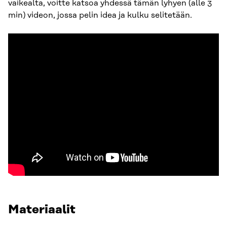
vaikealta, voitte katsoa yhdessä tämän lyhyen (alle 3
min) videon, jossa pelin idea ja kulku selitetään.
Materiaalit