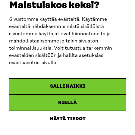
Maistuiskos keksi?
Sivustomme käyttää evästeitä. Käytämme
SITRA SOSIAALISESSA MEDIASSA
evästeitä nähdäksemme mistä sisällöistä
sivustomme käyttäjät ovat kiinnostuneita ja
LinkedIn
mahdollistaaksemme joitakin sivuston
Instagram
toiminnallisuuksia. Voit tutustua tarkemmin
YouTube
evästeiden sisältöön ja hallita asetuksiasi
evästeasetus-sivulla
Sitra 2025
SALLI KAIKKI
Tietosuoja
KIELLÄ
Evästeasetukset
Ilmoituskanava
NÄYTÄ TIEDOT
Saavutettavuusseloste
Asiakirjajulkisuus