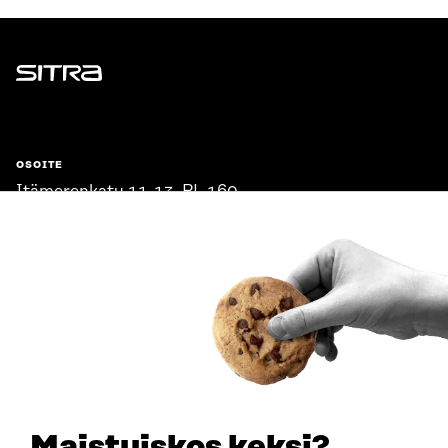
Sitra
OSOITE
Itämerenkatu 11-13, PL 160,
00181 Helsinki
Saapumisohjeet
Y-TUNNUS
0202132-3
PUHELIN
+358 294 618 991
SÄHKÖPOSTI
etunimi.sukunimi@sitra.fi
sitra@sitra.fi
Maistuiskos keksi?