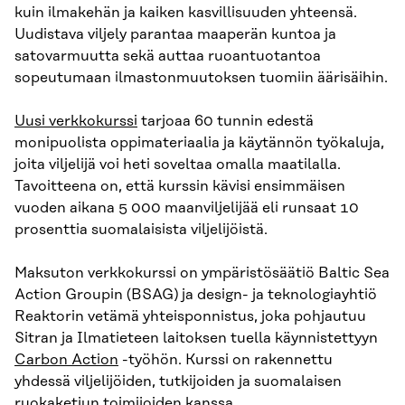
kuin ilmakehän ja kaiken kasvillisuuden yhteensä.
Uudistava viljely parantaa maaperän kuntoa ja
satovarmuutta sekä auttaa ruoantuotantoa
sopeutumaan ilmastonmuutoksen tuomiin äärisäihin.
Uusi verkkokurssi
tarjoaa 60 tunnin edestä
monipuolista oppimateriaalia ja käytännön työkaluja,
joita viljelijä voi heti soveltaa omalla maatilalla.
Tavoitteena on, että kurssin kävisi ensimmäisen
vuoden aikana 5 000 maanviljelijää eli runsaat 10
prosenttia suomalaisista viljelijöistä.
Maksuton verkkokurssi on ympäristösäätiö Baltic Sea
Action Groupin (BSAG) ja design- ja teknologiayhtiö
Reaktorin vetämä yhteisponnistus, joka pohjautuu
Sitran ja Ilmatieteen laitoksen tuella käynnistettyyn
Carbon Action
-työhön. Kurssi on rakennettu
yhdessä viljelijöiden, tutkijoiden ja suomalaisen
ruokaketjun toimijoiden kanssa.