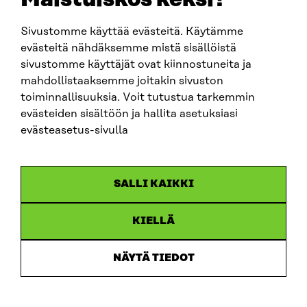
Sivustomme käyttää evästeitä. Käytämme
SITRA SOSIAALISESSA MEDIASSA
evästeitä nähdäksemme mistä sisällöistä
sivustomme käyttäjät ovat kiinnostuneita ja
LinkedIn
mahdollistaaksemme joitakin sivuston
Instagram
toiminnallisuuksia. Voit tutustua tarkemmin
YouTube
evästeiden sisältöön ja hallita asetuksiasi
evästeasetus-sivulla
Sitra 2025
SALLI KAIKKI
Tietosuoja
KIELLÄ
Evästeasetukset
Ilmoituskanava
NÄYTÄ TIEDOT
Saavutettavuusseloste
Asiakirjajulkisuus
Sitran digitaalinen viestintä ja verkkopalvelut