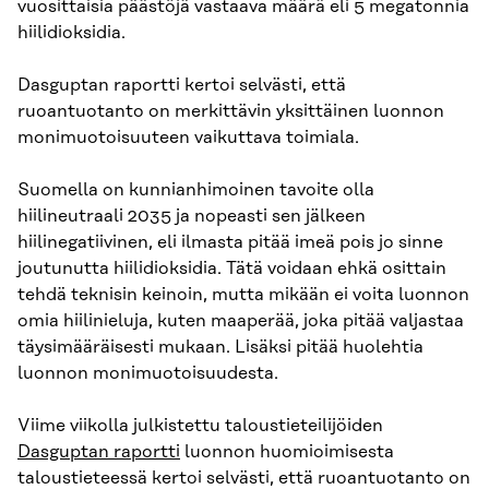
vuosittaisia päästöjä vastaava määrä eli 5 megatonnia
hiilidioksidia.
Dasguptan raportti kertoi selvästi, että
ruoantuotanto on merkittävin yksittäinen luonnon
monimuotoisuuteen vaikuttava toimiala.
Suomella on kunnianhimoinen tavoite olla
hiilineutraali 2035 ja nopeasti sen jälkeen
hiilinegatiivinen, eli ilmasta pitää imeä pois jo sinne
joutunutta hiilidioksidia. Tätä voidaan ehkä osittain
tehdä teknisin keinoin, mutta mikään ei voita luonnon
omia hiilinieluja, kuten maaperää, joka pitää valjastaa
täysimääräisesti mukaan. Lisäksi pitää huolehtia
luonnon monimuotoisuudesta.
Viime viikolla julkistettu taloustieteilijöiden
Dasguptan raportti
luonnon huomioimisesta
taloustieteessä kertoi selvästi, että ruoantuotanto on