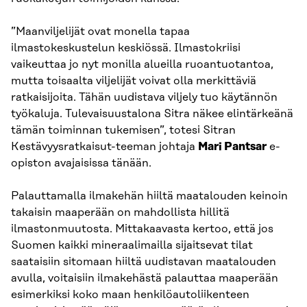
”Maanviljelijät ovat monella tapaa
ilmastokeskustelun keskiössä. Ilmastokriisi
vaikeuttaa jo nyt monilla alueilla ruoantuotantoa,
mutta toisaalta viljelijät voivat olla merkittäviä
ratkaisijoita. Tähän uudistava viljely tuo käytännön
työkaluja. Tulevaisuustalona Sitra näkee elintärkeänä
tämän toiminnan tukemisen”, totesi Sitran
Kestävyysratkaisut-teeman johtaja
Mari Pantsar
e-
opiston avajaisissa tänään.
Palauttamalla ilmakehän hiiltä maatalouden keinoin
takaisin maaperään on mahdollista hillitä
ilmastonmuutosta. Mittakaavasta kertoo, että jos
Suomen kaikki mineraalimailla sijaitsevat tilat
saataisiin sitomaan hiiltä uudistavan maatalouden
avulla, voitaisiin ilmakehästä palauttaa maaperään
esimerkiksi koko maan henkilöautoliikenteen