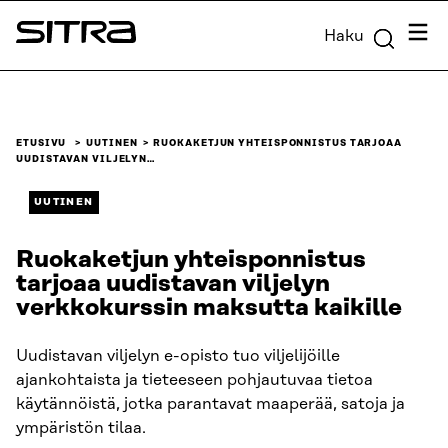
Siirry
Valik
Haku
suoraan
Sitra
sisältöön
↓
ETUSIVU
UUTINEN
RUOKAKETJUN YHTEISPONNISTUS TARJOAA
UUDISTAVAN VILJELYN…
UUTINEN
Ruokaketjun yhteisponnistus
tarjoaa uudistavan viljelyn
verkkokurssin maksutta kaikille
Uudistavan viljelyn e-opisto tuo viljelijöille
ajankohtaista ja tieteeseen pohjautuvaa tietoa
käytännöistä, jotka parantavat maaperää, satoja ja
ympäristön tilaa.