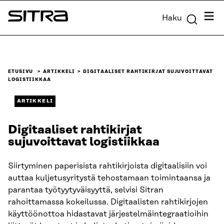
Siirry
Valik
Haku
suoraan
Sitra
sisältöön
↓
ETUSIVU
ARTIKKELI
DIGITAALISET RAHTIKIRJAT SUJUVOITTAVAT
LOGISTIIKKAA
ARTIKKELI
Digitaaliset rahtikirjat
sujuvoittavat logistiikkaa
Siirtyminen paperisista rahtikirjoista digitaalisiin voi
auttaa kuljetusyritystä tehostamaan toimintaansa ja
parantaa työtyytyväisyyttä, selvisi Sitran
rahoittamassa kokeilussa. Digitaalisten rahtikirjojen
käyttöönottoa hidastavat järjestelmäintegraatioihin