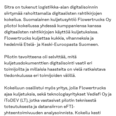
Sitra on tukenut logistiikka-alan digitalisoinnin
siirtymää rahoittamalla digitaalisten rahtikirjojen
kokeilua. Suomalainen kuljetusyhtiö Flowertrucks Oy
pilotoi kokeilussa yhdessä kumppaniensa kanssa
digitaalisten rahtikirjojen käyttöä kuljetuksissa.
Flowertrucks kuljettaa kukkia, vihanneksia ja
hedelmiä Etelä- ja Keski-Euroopasta Suomeen.
Pilotin tavoitteena oli selvittää, mitä
kuljetusdokumenttien digitalisointi vaatii eri
toimijoilta ja millaisia haasteita on vielä ratkaistava
tiedonkulussa eri toimijoiden välillä.
Kokeiluun osallistui myös yritys, jolle Flowertrucks
ajaa kuljetuksia, sekä teknologiayritykset Vediafi Oy ja
iToDEV (LT), jotka vastasivat pilotin teknisestä
toteutuksesta ja datansiirron eFTI-
yhteentoimivuuden analysoinnista. Kokeilu kesti