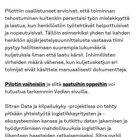
Pilottiin osallistuneet arvioivat, että toiminnan
tehostuminen kuitenkin parantaisi työn mielekkyyttä
ja laatua, kun henkilöstön työtehtävät helpottuisivat
ja nopeutuisivat. Tällöin esimerkiksi yhden tai kahden
henkilön ajojärjestelysuunnittelusta vastaava tiimi
pystyy hallitsemaan suurempia lukumääriä
kuljetuksia ilman että laatu kärsii. Inhimillisten
virheiden määrä vähenee, kun kuljetusketjun eri
toimijat eivät käsittele manuaalisesti dokumentteja.
Pilotin vaiheisiin
ja siitä
saatuihin oppeihin
voi
tutustua tarkemmin
Vedian sivuilla.
Sitran Data ja kilpailukyky -projektissa on tehty
pitkään yhteistyötä logistiikkayritysten ja -
ekosysteemien kanssa ja tutkittu datan jakamisen ja
hyödyntämisen mahdollisuuksia logistiikan ja
liikenteen haasteiden ratkaisemiseksi. Sitra pyrkii