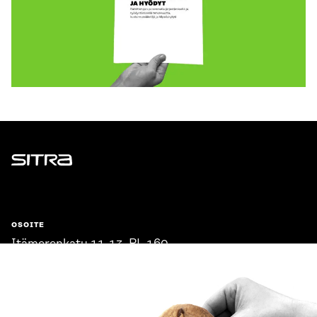
Sitra
OSOITE
Itämerenkatu 11-13, PL 160,
00181 Helsinki
Saapumisohjeet
Y-TUNNUS
0202132-3