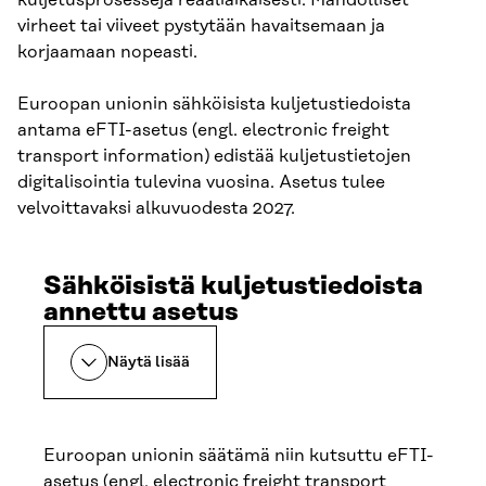
kuljetusprosesseja reaaliaikaisesti. Mahdolliset
virheet tai viiveet pystytään havaitsemaan ja
korjaamaan nopeasti.
Euroopan unionin sähköisista kuljetustiedoista
antama eFTI-asetus (engl. electronic freight
transport information) edistää kuljetustietojen
digitalisointia tulevina vuosina. Asetus tulee
velvoittavaksi alkuvuodesta 2027.
Sähköisistä kuljetustiedoista
annettu asetus
Näytä lisää
Euroopan unionin säätämä niin kutsuttu eFTI-
asetus (engl. electronic freight transport