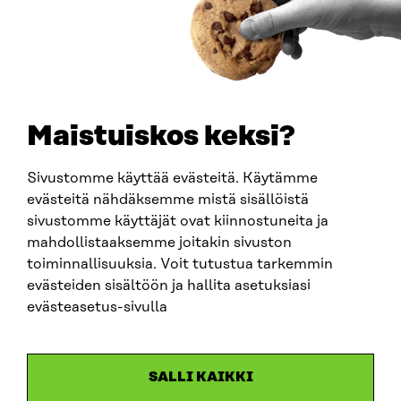
PUHELIN
+358 294 618 991
SÄHKÖPOSTI
etunimi.sukunimi@sitra.fi
sitra@sitra.fi
Maistuiskos keksi?
Sivustomme käyttää evästeitä. Käytämme
SITRA SOSIAALISESSA MEDIASSA
evästeitä nähdäksemme mistä sisällöistä
sivustomme käyttäjät ovat kiinnostuneita ja
LinkedIn
mahdollistaaksemme joitakin sivuston
Instagram
toiminnallisuuksia. Voit tutustua tarkemmin
YouTube
evästeiden sisältöön ja hallita asetuksiasi
evästeasetus-sivulla
Sitra 2025
SALLI KAIKKI