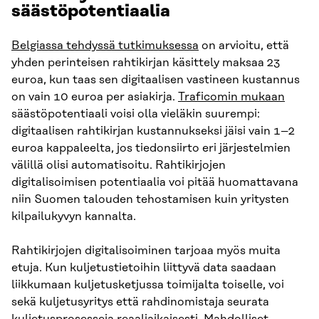
säästöpotentiaalia
Belgiassa tehdyssä tutkimuksessa
on arvioitu, että
yhden perinteisen rahtikirjan käsittely maksaa 23
euroa, kun taas sen digitaalisen vastineen kustannus
on vain 10 euroa per asiakirja.
Traficomin mukaan
säästöpotentiaali voisi olla vieläkin suurempi:
digitaalisen rahtikirjan kustannukseksi jäisi vain 1–2
euroa kappaleelta, jos tiedonsiirto eri järjestelmien
välillä olisi automatisoitu. Rahtikirjojen
digitalisoimisen potentiaalia voi pitää huomattavana
niin Suomen talouden tehostamisen kuin yritysten
kilpailukyvyn kannalta.
Rahtikirjojen digitalisoiminen tarjoaa myös muita
etuja. Kun kuljetustietoihin liittyvä data saadaan
liikkumaan kuljetusketjussa toimijalta toiselle, voi
sekä kuljetusyritys että rahdinomistaja seurata