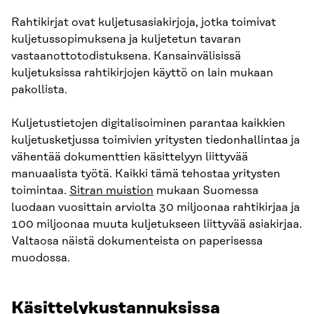
Rahtikirjat ovat kuljetusasiakirjoja, jotka toimivat
kuljetussopimuksena ja kuljetetun tavaran
vastaanottotodistuksena. Kansainvälisissä
kuljetuksissa rahtikirjojen käyttö on lain mukaan
pakollista.
Kuljetustietojen digitalisoiminen parantaa kaikkien
kuljetusketjussa toimivien yritysten tiedonhallintaa ja
vähentää dokumenttien käsittelyyn liittyvää
manuaalista työtä. Kaikki tämä tehostaa yritysten
toimintaa.
Sitran muistion
mukaan Suomessa
luodaan vuosittain arviolta 30 miljoonaa rahtikirjaa ja
100 miljoonaa muuta kuljetukseen liittyvää asiakirjaa.
Valtaosa näistä dokumenteista on paperisessa
muodossa.
Käsittelykustannuksissa