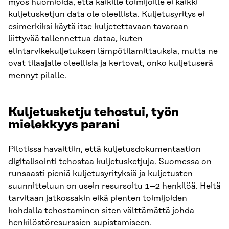
myös huomioida, että kaikille toimijoille ei kaikki
kuljetusketjun data ole oleellista. Kuljetusyritys ei
esimerkiksi käytä itse kuljetettavaan tavaraan
liittyvää tallennettua dataa, kuten
elintarvikekuljetuksen lämpötilamittauksia, mutta ne
ovat tilaajalle oleellisia ja kertovat, onko kuljetuserä
mennyt pilalle.
Kuljetusketju tehostui, työn
mielekkyys parani
Pilotissa havaittiin, että kuljetusdokumentaation
digitalisointi tehostaa kuljetusketjuja. Suomessa on
runsaasti pieniä kuljetusyrityksiä ja kuljetusten
suunnitteluun on usein resursoitu 1–2 henkilöä. Heitä
tarvitaan jatkossakin eikä pienten toimijoiden
kohdalla tehostaminen siten välttämättä johda
henkilöstöresurssien supistamiseen.