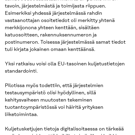
tavoin, järjestelmästä ja toimijasta riippuen.
Esimerkiksi yhdessä järjestelmässä rahdin
vastaanottajan osoitetiedot oli merkitty yhtenä
merkkijonona yhteen kenttään, sisältäen
katuosoitteen, rakennuksennumeron ja
postinumeron. Toisessa järjestelmässä samat tiedot
tuli kirjata jokainen omaan kenttäänsä.
Yksi ratkaisu voisi olla EU-tasoinen kuljetustietojen
standardointi.
Pilotissa myös todettiin, että järjestelmien
testausympäristö olisi hyödyllinen, sillä
kehitysvaiheen muutosten tekeminen
tuotantoympäristössä voi häiritä yrityksen
liiketoimintaa.
Kuljetusketjujen tietoja digitalisoitaessa on tärkeää