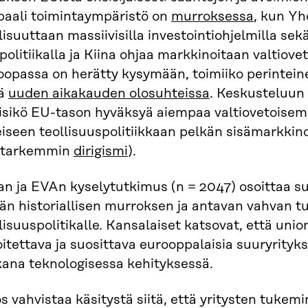
baali toimintaympäristö on
murroksessa
, kun Yh
lisuuttaan massiivisilla investointiohjelmilla sekä
ipolitiikalla ja Kiina ohjaa markkinoitaan valtiov
oopassa on herätty kysymään, toimiiko perintein
ä
uuden aikakauden olosuhteissa
. Keskusteluun 
isikö EU-tason hyväksyä aiempaa valtiovetoisemp
iseen teollisuuspolitiikkaan pelkän sisämarkkin
. tarkemmin
dirigismi
).
ran ja EVAn kyselytutkimus (n = 2047) osoittaa 
än historiallisen murroksen ja antavan vahvan 
lisuuspolitikalle. Kansalaiset katsovat, että union
itettava ja suosittava eurooppalaisia suuryrityk
ana teknologisessa kehityksessä.
s vahvistaa käsitystä siitä, että yritysten tukemi