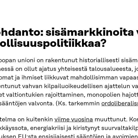
hdanto: sisämarkkinoita 
ollisuuspolitiikkaa?
opan unioni on rakentunut historiallisesti sisä
essä on ollut ajatus yhteisestä talousalueesta, j
omat ja ihmiset liikkuvat mahdollisimman vapaas
ntunut vahvan kilpailuoikeudellisen ajattelun v
et valtiontukien rajoittaminen, monopolien hajot
isääntöjen valvonta. (Ks. tarkemmin
ordoliberali
telma on kuitenkin
viime vuosina
muuttunut. Koro
käyssota, energiakriisi ja kiristynyt suurvaltaki
uksen EU:sta ensisijaisesti sääntöjen ja avoimie