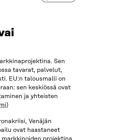
vai
markkinaprojektina. Sen
ossa tavarat, palvelut,
ti. EU:n talousmalli on
araan: sen keskiössä ovat
taminen ja yhteisten
smi
)
nakriisi, Venäjän
lpailu ovat haastaneet
n markkinoiden projektina.