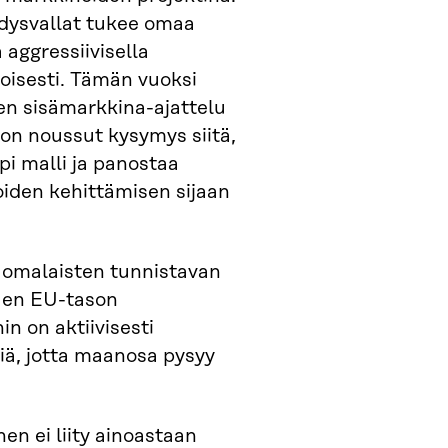
dysvallat tukee omaa
 aggressiivisella
etoisesti. Tämän vuoksi
en sisämarkkina-ajattelu
on noussut kysymys siitä,
i malli ja panostaa
oiden kehittämisen sijaan
suomalaisten tunnistavan
tuen EU-tason
in on aktiivisesti
siä, jotta maanosa pysyy
nen ei liity ainoastaan