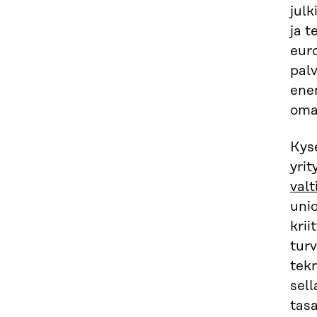
jul
ja 
euro
pal
ene
oma
Kys
yrit
valt
uni
krii
turv
tekn
sell
tasa