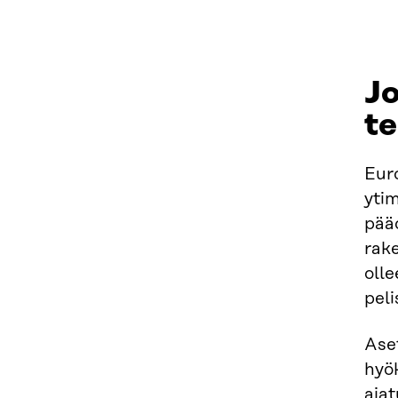
Jo
te
Euro
ytim
pää
rake
olle
pel
Ase
hyök
ajat