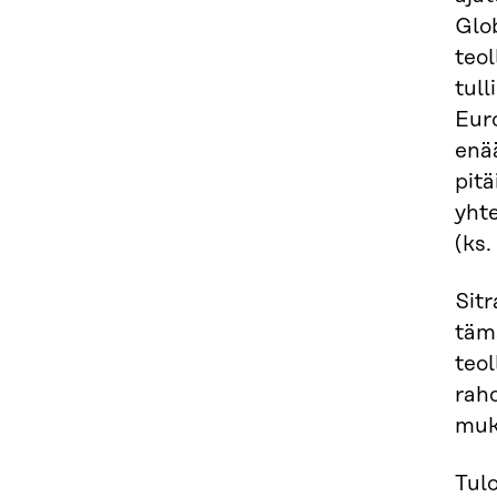
Glo
teol
tull
Eur
enä
pitä
yhte
(ks
Sit
täm
teol
raho
muk
Tulo