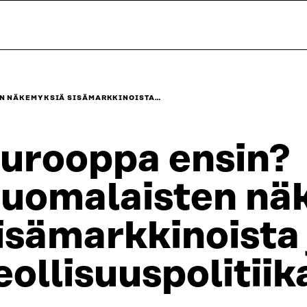
EN NÄKEMYKSIÄ SISÄMARKKINOISTA…
urooppa ensin?
uomalaisten nä
isämarkkinoista 
eollisuuspolitiik