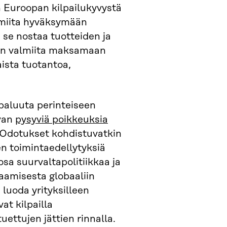
n Euroopan kilpailukyvystä
lmiita hyväksymään
 se nostaa tuotteiden ja
van valmiita maksamaan
ista tuotantoa,
paluuta perinteiseen
ovan
pysyviä poikkeuksia
 Odotukset kohdistuvatkin
n toimintaedellytyksiä
t osa suurvaltapolitiikkaa ja
taamisesta globaaliin
luoda yrityksilleen
at kilpailla
tuettujen jättien rinnalla.