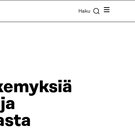
Valikko
Haku
kemyksiä
ja
asta