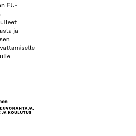
en EU-
n
tulleet
asta ja
isen
svattamiselle
ulle
nen
NEUVONANTAJA,
 JA KOULUTUS