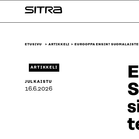
Siirry
Sitra
suoraan
sisältöön
↓
ETUSIVU
ARTIKKELI
EUROOPPA ENSIN? SUOMALAIST
E
ARTIKKELI
JULKAISTU
S
16.6.2026
s
t