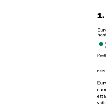
1.
Euro
suom
että
vaik