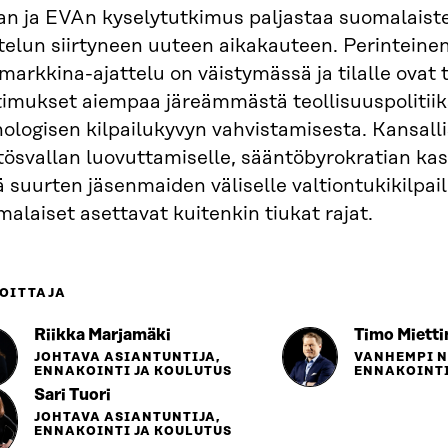
ran ja EVAn kyselytutkimus paljastaa suomalaist
telun siirtyneen uuteen aikakauteen. Perinteine
markkina-ajattelu on väistymässä ja tilalle ovat 
timukset aiempaa järeämmästä teollisuuspolitiik
ologisen kilpailukyvyn vahvistamisesta. Kansall
tösvallan luovuttamiselle, sääntöbyrokratian ka
 suurten jäsenmaiden väliselle valtiontukikilpail
alaiset asettavat kuitenkin tiukat rajat.
OITTAJA
Riikka Marjamäki
Timo Mietti
JOHTAVA ASIANTUNTIJA,
VANHEMPI 
ENNAKOINTI JA KOULUTUS
ENNAKOINTI
Sari Tuori
JOHTAVA ASIANTUNTIJA,
ENNAKOINTI JA KOULUTUS