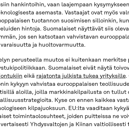
kisiin hankintoihin, vaan laajempaan kysymyksee
teknologisesta asemasta. Vastaajat ovat myös va
oppalaisen tuotannon suosimisen silloinkin, kun
veluiden hintoja. Suomalaiset näyttävät siis ole
mmän, jos sen katsotaan vahvistavan eurooppala
varaisuutta ja huoltovarmuutta.
elyn perusteella muutos ei kuitenkaan merkitse 
ystukipolitiikkaan. Suomalaiset eivät näytä toiv
iontukiin
eikä
rajatonta julkista tukea yrityksille
.
onin kykyyn vahvistaa eurooppalaisen teollisuude
ttisillä aloilla, joilla markkinakilpailusta on tullu
allisuusstrategioita. Kyse on ennen kaikkea vas
ologiseen kilpajuoksuun. EU:lta vaaditaan kykyä 
aiset toimintaolosuhteet, joiden puitteissa ne voiv
vertaisesti Yhdysvaltojen ja Kiinan valtiollisesti 