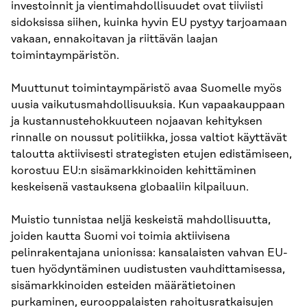
investoinnit ja vientimahdollisuudet ovat tiiviisti
sidoksissa siihen, kuinka hyvin EU pystyy tarjoamaan
vakaan, ennakoitavan ja riittävän laajan
toimintaympäristön.
Muuttunut toimintaympäristö avaa Suomelle myös
uusia vaikutusmahdollisuuksia. Kun vapaakauppaan
ja kustannustehokkuuteen nojaavan kehityksen
rinnalle on noussut politiikka, jossa valtiot käyttävät
taloutta aktiivisesti strategisten etujen edistämiseen,
korostuu EU:n sisämarkkinoiden kehittäminen
keskeisenä vastauksena globaaliin kilpailuun.
Muistio tunnistaa neljä keskeistä mahdollisuutta,
joiden kautta Suomi voi toimia aktiivisena
pelinrakentajana unionissa: kansalaisten vahvan EU-
tuen hyödyntäminen uudistusten vauhdittamisessa,
sisämarkkinoiden esteiden määrätietoinen
purkaminen, eurooppalaisten rahoitusratkaisujen