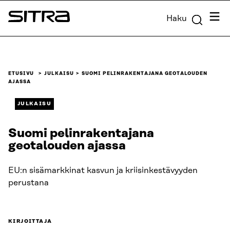
Siirry
Valik
Haku
suoraan
Sitra
sisältöön
↓
ETUSIVU
JULKAISU
SUOMI PELINRAKENTAJANA GEOTALOUDEN
AJASSA
JULKAISU
Suomi pelinrakentajana
geotalouden ajassa
EU:n sisämarkkinat kasvun ja kriisinkestävyyden
perustana
KIRJOITTAJA