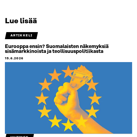
Lue lisää
ARTIKKELI
Eurooppa ensin? Suomalaisten näkemyksiä
sisämarkkinoista ja teollisuuspolitiikasta
15.6.2026