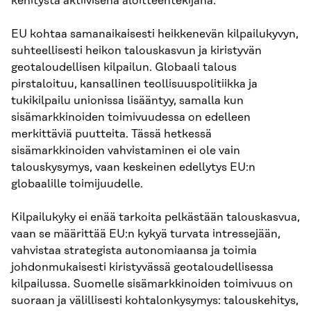
kehitystä aktiivisena aloitteentekijänä.
EU kohtaa samanaikaisesti heikkenevän kilpailukyvyn,
suhteellisesti heikon talouskasvun ja kiristyvän
geotaloudellisen kilpailun. Globaali talous
pirstaloituu, kansallinen teollisuuspolitiikka ja
tukikilpailu unionissa lisääntyy, samalla kun
sisämarkkinoiden toimivuudessa on edelleen
merkittäviä puutteita. Tässä hetkessä
sisämarkkinoiden vahvistaminen ei ole vain
talouskysymys, vaan keskeinen edellytys EU:n
globaalille toimijuudelle.
Kilpailukyky ei enää tarkoita pelkästään talouskasvua,
vaan se määrittää EU:n kykyä turvata intressejään,
vahvistaa strategista autonomiaansa ja toimia
johdonmukaisesti kiristyvässä geotaloudellisessa
kilpailussa. Suomelle sisämarkkinoiden toimivuus on
suoraan ja välillisesti kohtalonkysymys: talouskehitys,