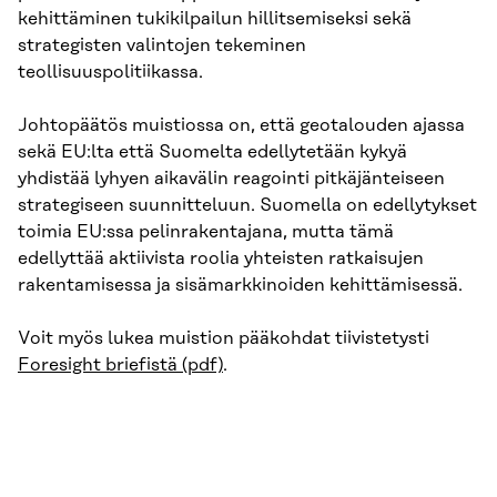
kehittäminen tukikilpailun hillitsemiseksi sekä
strategisten valintojen tekeminen
teollisuuspolitiikassa.
Johtopäätös muistiossa on, että geotalouden ajassa
sekä EU:lta että Suomelta edellytetään kykyä
yhdistää lyhyen aikavälin reagointi pitkäjänteiseen
strategiseen suunnitteluun. Suomella on edellytykset
toimia EU:ssa pelinrakentajana, mutta tämä
edellyttää aktiivista roolia yhteisten ratkaisujen
rakentamisessa ja sisämarkkinoiden kehittämisessä.
Voit myös lukea muistion pääkohdat tiivistetysti
Foresight briefistä (pdf)
.