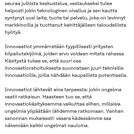
seuraa julkista keskustelua, vastaukseksi tulee
helposti jokin teknologinen oivallus ja sen kautta
syntynyt uusi laite, tuote tai palvelu, joka on levinnyt
markkinoilla ja tuottanut kehittäjälleen taloudellista
hyötyä.
Innovaatiot ymmärretään tyypillisesti yritysten
kilpailutekijöinä, joiden arvo voidaan mitata rahassa.
Käsitystä tukee se, että suuri osa
innovaatiorahoituksesta suunnataan juuri teknisille
innovaatioille, joilla nähdään kaupallista potentiaalia.
Innovaatiot lähtevät aina tarpeesta: jokin ongelma
vaatii ratkaisun. Haasteen tuo se, että
innovaatiokäsityksemme vaikuttaa siihen, millaisia
ongelmia ylipäätään lähdemme ratkomaan. Vanhan
sanonnan mukaisesti: vasara kädessämme saa
näkemään kaikki ongelmat nauloina.