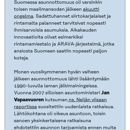
Suomessa asunnottomuus oli varsinkin
toisen maailmansodan jälkeen
akuutti
ongelma
. Sadattuhannet siirtokarjalaiset ja
rintamalta palanneet tarvitsivat nopeasti
ihmisarvoisia asumuksia. Aikakauden
innovaatioita olivat esimerkiksi
rintamamiestalo ja ARAVA-järjestelmä, jotka
ansiosta Suomeen saatiin nopeasti paljon
koteja.
Monen vuosikymmenen hyvän vaiheen
jälkeen asunnottomuus lähti lisääntymään
1990-luvulla laman jälkimainingeissa.
Vuonna 2007 silloisen asuntoministeri
Jan
Vapaavuoren
kutsuman
ns. Neljän viisaan
raportissa
suositettiin uudenlaista ratkaisua.
Lähtökohtana oli oikeus asuntoon, toisin
sanoen yksinkertaisena ratkaisuna
ehdotettiin asunnon tarjoamista ennen muita