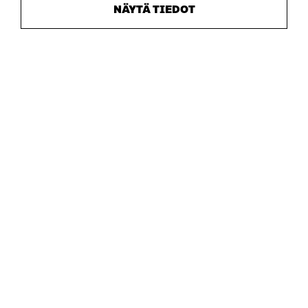
NÄYTÄ TIEDOT
Sitra
OSOITE
Itämerenkatu 11-13, PL 160,
00181 Helsinki
Saapumisohjeet
Y-TUNNUS
0202132-3