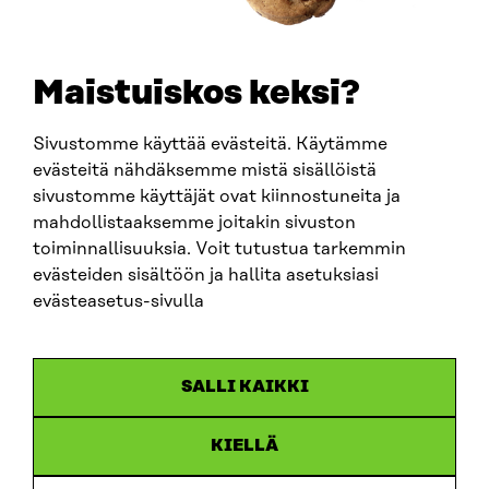
Maistuiskos keksi?
Sivustomme käyttää evästeitä. Käytämme
evästeitä nähdäksemme mistä sisällöistä
sivustomme käyttäjät ovat kiinnostuneita ja
mahdollistaaksemme joitakin sivuston
ARTIKKELI
toiminnallisuuksia. Voit tutustua tarkemmin
evästeiden sisältöön ja hallita asetuksiasi
China shock 2.0 – Eurooppa havahtuu liian hitaasti
Kiinan järjestelmävaltaan
evästeasetus-sivulla
25.6.2026
SALLI KAIKKI
KIELLÄ