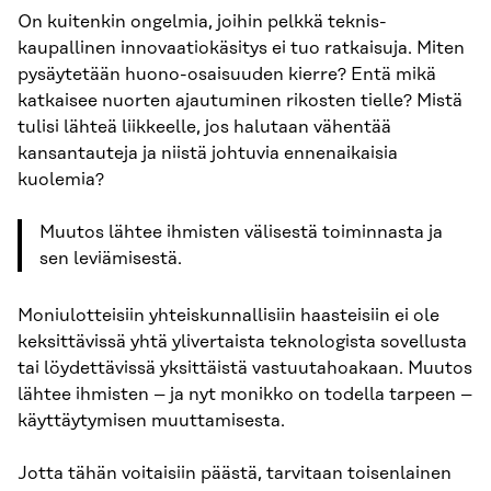
On kuitenkin ongelmia, joihin pelkkä teknis-
kaupallinen innovaatiokäsitys ei tuo ratkaisuja. Miten
pysäytetään huono-osaisuuden kierre? Entä mikä
katkaisee nuorten ajautuminen rikosten tielle? Mistä
tulisi lähteä liikkeelle, jos halutaan vähentää
kansantauteja ja niistä johtuvia ennenaikaisia
kuolemia?
Muutos lähtee ihmisten välisestä toiminnasta ja
sen leviämisestä.
Moniulotteisiin yhteiskunnallisiin haasteisiin ei ole
keksittävissä yhtä ylivertaista teknologista sovellusta
tai löydettävissä yksittäistä vastuutahoakaan. Muutos
lähtee ihmisten – ja nyt monikko on todella tarpeen –
käyttäytymisen muuttamisesta.
Jotta tähän voitaisiin päästä, tarvitaan toisenlainen