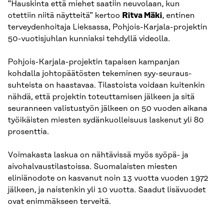
”Hauskinta että miehet saatiin neuvolaan, kun
otettiin niitä näytteitä” kertoo
Ritva Mäki
, entinen
terveydenhoitaja Lieksassa, Pohjois-Karjala-projektin
50-vuotisjuhlan kunniaksi tehdyllä videolla.
Pohjois-Karjala-projektin tapaisen kampanjan
kohdalla johtopäätösten tekeminen syy-seuraus-
suhteista on haastavaa. Tilastoista voidaan kuitenkin
nähdä, että projektin toteuttamisen jälkeen ja sitä
seuranneen valistustyön jälkeen on 50 vuoden aikana
työikäisten miesten sydänkuolleisuus laskenut yli 80
prosenttia.
Voimakasta laskua on nähtävissä myös syöpä- ja
aivohalvaustilastoissa. Suomalaisten miesten
eliniänodote on kasvanut noin 13 vuotta vuoden 1972
jälkeen, ja naistenkin yli 10 vuotta. Saadut lisävuodet
ovat enimmäkseen terveitä.