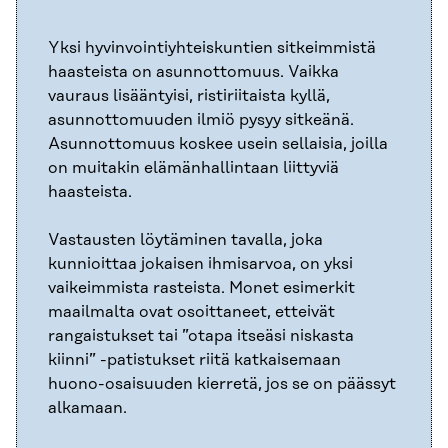
Yksi hyvinvointiyhteiskuntien sitkeimmistä
haasteista on asunnottomuus. Vaikka
vauraus lisääntyisi, ristiriitaista kyllä,
asunnottomuuden ilmiö pysyy sitkeänä.
Asunnottomuus koskee usein sellaisia, joilla
on muitakin elämänhallintaan liittyviä
haasteista.
Vastausten löytäminen tavalla, joka
kunnioittaa jokaisen ihmisarvoa, on yksi
vaikeimmista rasteista. Monet esimerkit
maailmalta ovat osoittaneet, etteivät
rangaistukset tai ”otapa itseäsi niskasta
kiinni” -patistukset riitä katkaisemaan
huono-osaisuuden kierretä, jos se on päässyt
alkamaan.