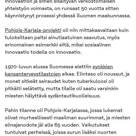
innovaation ja siihen sisältyvän verkostomaisen
yhteistyön voimasta, on runsaat 50 vuotta sitten
käynnistynyt prosessi yhdessä Suomen maakunnassa.
Pohjois-Karjala-projekti
oli niin mittakaavaltaan kuin
tuloksiltaan paitsi ainutlaatuinen saavutus, myös
erinomainen esimerkki siitä, miksi sosiaalinen
innovaatio todella on innovaatio.
1970-luvun alussa Suomessa elettiin
synkkien
kansanterveystilastojen
aikaa. Elintaso oli noussut, ja
monet sitkeät sairaudet kuten tuberkuloosi oli
pitkälti selätetty, mutta tilalle oli saatu varsinkin
miesten hälyttävä sydäntautikuolleisuus.
Pahin tilanne oli Pohjois-Karjalassa, jossa lukemat
olivat murheellisesti maailman suurimmat, ja miesten
elinajanodote jäi alle 65 vuoden. Vaikutukset
tuntuivat perheissä, joissa surun lisäksi nuorten