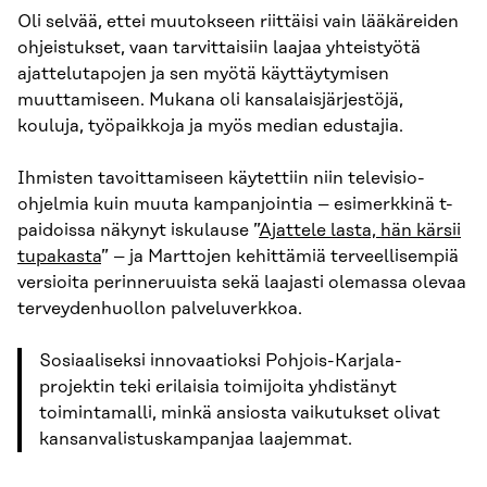
Oli selvää, ettei muutokseen riittäisi vain lääkäreiden
ohjeistukset, vaan tarvittaisiin laajaa yhteistyötä
ajattelutapojen ja sen myötä käyttäytymisen
muuttamiseen. Mukana oli kansalaisjärjestöjä,
kouluja, työpaikkoja ja myös median edustajia.
Ihmisten tavoittamiseen käytettiin niin televisio-
ohjelmia kuin muuta kampanjointia – esimerkkinä t-
paidoissa näkynyt iskulause ”
Ajattele lasta, hän kärsii
tupakasta
” – ja Marttojen kehittämiä terveellisempiä
versioita perinneruuista sekä laajasti olemassa olevaa
terveydenhuollon palveluverkkoa.
Sosiaaliseksi innovaatioksi Pohjois-Karjala-
projektin teki erilaisia toimijoita yhdistänyt
toimintamalli, minkä ansiosta vaikutukset olivat
kansanvalistuskampanjaa laajemmat.