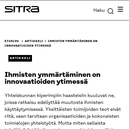
Siirry
Valik
Haku
suoraan
Sitra
sisältöön
↓
ETUSIVU
ARTIKKELI
IHMISTEN YMMÄRTÄMINEN ON
INNOVAATIOIDEN YTIMESSÄ
ARTIKKELI
Ihmisten ymmärtäminen on
innovaatioiden ytimessä
Yhteiskunnan kiperimpiin haasteisiin kuuluvat ne,
joissa ratkaisu edellyttää muutosta ihmisten
käyttäytymisessä. Yksittäisten toimijoiden teot eivät
riitä, vaan tarvitaan organisaatioiden ja kokonaisten
toimialojen yhteistyötä. Mutta miten sellaista