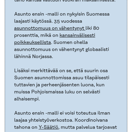
Asunto ensin -malli on nykyisin Suomessa
laajasti käytössä. 35 vuodessa
asunnottomuus on vähentynyt
liki 80
prosenttia, mikä on
kansainvälisesti
poikkeuksellista
. Suomen ohella
asunnottomuus on vähentynyt globaalisti
lähinnä Norjassa.
Lisäksi merkittävää on se, että suurin osa
Suomen asunnottomissa asuu tilapäisesti
tuttavien ja perheenjäsenten luona, kun
muissa Pohjoismaissa luku on selvästi
alhaisempi.
Asunto ensin -malli ei voisi toteutua ilman
laajaa yhteistyöverkostoa. Koordinoivana
tahona on
Y-Säätiö
, mutta palvelua tarjoavat