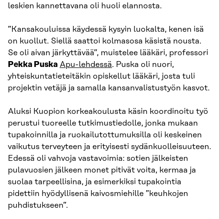
leskien kannettavana oli huoli elannosta.
”Kansakouluissa käydessä kysyin luokalta, kenen isä
on kuollut. Siellä saattoi kolmasosa käsistä nousta.
Se oli aivan järkyttävää”, muistelee lääkäri, professori
Pekka Puska
Apu-lehdessä
. Puska oli nuori,
yhteiskuntatieteitäkin opiskellut lääkäri, josta tuli
projektin vetäjä ja samalla kansanvalistustyön kasvot.
Aluksi Kuopion korkeakoulusta käsin koordinoitu työ
perustui tuoreelle tutkimustiedolle, jonka mukaan
tupakoinnilla ja ruokailutottumuksilla oli keskeinen
vaikutus terveyteen ja erityisesti sydänkuolleisuuteen.
Edessä oli vahvoja vastavoimia: sotien jälkeisten
pulavuosien jälkeen monet pitivät voita, kermaa ja
suolaa tarpeellisina, ja esimerkiksi tupakointia
pidettiin hyödyllisenä kaivosmiehille ”keuhkojen
puhdistukseen”.