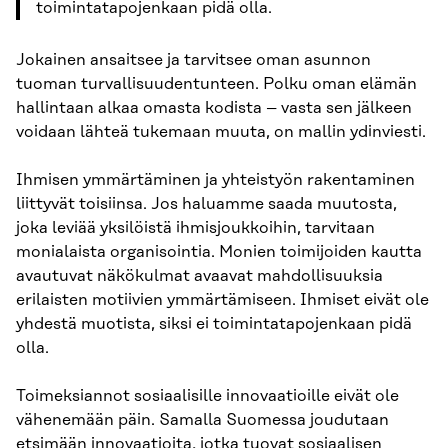
toimintatapojenkaan pidä olla.
Jokainen ansaitsee ja tarvitsee oman asunnon
tuoman turvallisuudentunteen. Polku oman elämän
hallintaan alkaa omasta kodista – vasta sen jälkeen
voidaan lähteä tukemaan muuta, on mallin ydinviesti.
Ihmisen ymmärtäminen ja yhteistyön rakentaminen
liittyvät toisiinsa. Jos haluamme saada muutosta,
joka leviää yksilöistä ihmisjoukkoihin, tarvitaan
monialaista organisointia. Monien toimijoiden kautta
avautuvat näkökulmat avaavat mahdollisuuksia
erilaisten motiivien ymmärtämiseen. Ihmiset eivät ole
yhdestä muotista, siksi ei toimintatapojenkaan pidä
olla.
Toimeksiannot sosiaalisille innovaatioille eivät ole
vähenemään päin. Samalla Suomessa joudutaan
etsimään innovaatioita, jotka tuovat sosiaalisen