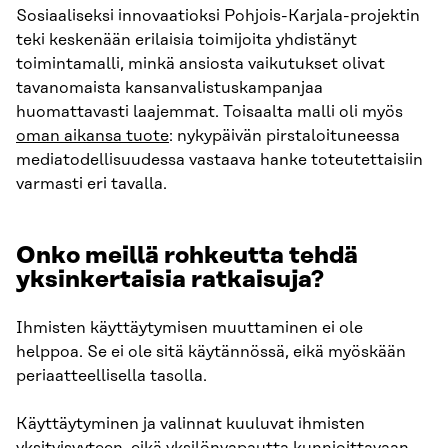
Sosiaaliseksi innovaatioksi Pohjois-Karjala-projektin
teki keskenään erilaisia toimijoita yhdistänyt
toimintamalli, minkä ansiosta vaikutukset olivat
tavanomaista kansanvalistuskampanjaa
huomattavasti laajemmat. Toisaalta malli oli myös
oman aikansa tuote
: nykypäivän pirstaloituneessa
mediatodellisuudessa vastaava hanke toteutettaisiin
varmasti eri tavalla.
Onko meillä rohkeutta tehdä
yksinkertaisia ratkaisuja?
Ihmisten käyttäytymisen muuttaminen ei ole
helppoa. Se ei ole sitä käytännössä, eikä myöskään
periaatteellisella tasolla.
Käyttäytyminen ja valinnat kuuluvat ihmisten
yksityisyyteen, eikä yksilönvapautta kunnioittavaan