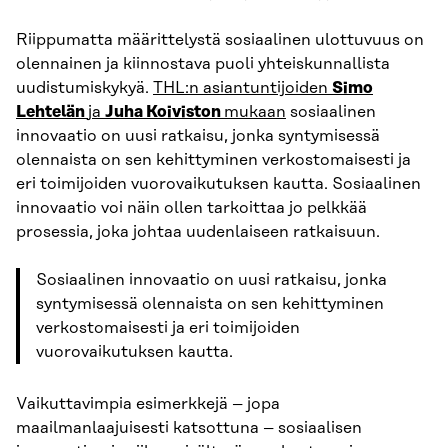
Riippumatta määrittelystä sosiaalinen ulottuvuus on
olennainen ja kiinnostava puoli yhteiskunnallista
uudistumiskykyä.
THL:n asiantuntijoiden
Simo
Lehtelän
ja
Juha Koiviston
mukaan
sosiaalinen
innovaatio on uusi ratkaisu, jonka syntymisessä
olennaista on sen kehittyminen verkostomaisesti ja
eri toimijoiden vuorovaikutuksen kautta. Sosiaalinen
innovaatio voi näin ollen tarkoittaa jo pelkkää
prosessia, joka johtaa uudenlaiseen ratkaisuun.
Sosiaalinen innovaatio on uusi ratkaisu, jonka
syntymisessä olennaista on sen kehittyminen
verkostomaisesti ja eri toimijoiden
vuorovaikutuksen kautta.
Vaikuttavimpia esimerkkejä – jopa
maailmanlaajuisesti katsottuna – sosiaalisen