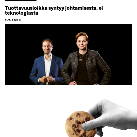
Tuottavuusloikka syntyy johtamisesta, ei
teknologiasta
1.7.2026
ARTIKKELI
Käyttäjien tarpeet keskiöön ja käytännön pilotteja –
Muistio esittää 10 suositusta ekosysteemitilinpidon
kehittämiseksi
30.6.2026