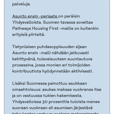
palveluja.
Asunto ensin -periaate
on peräisin
Yhdysvalloista. Suomen tavassa soveltaa
Pathways Housing First -mallia on kuitenkin
erityisiä piirteitä.
Tietynlaisen puhdasoppisuuden sijaan
Asunto ensin -malli nähdään jatkuvasti
kehittyvänä, tulevaisuuteen suuntautuva
prosessina, jossa monien eri toimijoiden
kontribuutiota hyödynnetään aktiivisesti.
Lisäksi Suomessa painottuu asukkaan
omaehtoisuus: asukas maksaa vuokransa itse
ja on vastuussa tukien hakemisesta.
Yhdysvalloissa 30 prosenttia tuloista menee
suoraan vuokraan eli asumisen järjestävä
taho kantaa vastuun vuokran maksamisesta.