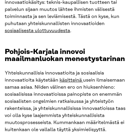
innovaatiokäsitys: teknis-kaupallisen tuotteen tai
palvelun sijaan muutos lähtee ihmisten välisestä
toiminnasta ja sen leviämisestä. Tästä on kyse, kun
puhutaan yhteiskunnallisten innovaatioiden
sosiaalisesta ulottuvuudesta
.
Pohjois-Karjala innovoi
maailmanluokan menestystarinan
Yhteiskunnallisia innovaatioita ja sosiaalisia
innovaatioita käytetään
käsitteinä
usein ilmaisemaan
samaa asiaa. Niiden välinen ero on hiuksenhieno:
sosiaalisissa innovaatioissa painopiste on enemmän
sosiaalisten ongelmien ratkaisussa ja yhteistyön
rakenteissa, ja yhteiskunnallisissa innovaatioissa taas
voi olla kyse laajemmista yhteiskunnallisista
muutosprosesseista. Kummankaan määritelmästä ei
kuitenkaan ole vallalla täyttä yksimielisyyttä.