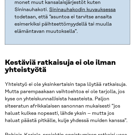
monet muut kansalaisjärjestöt kuten
Sininauhakoti.
Sininauhakodin kuvauksessa
todetaan, että ”asuntoa ei tarvitse ansaita
esimerkiksi päihteettömyydellä tai muulla
elämäntavan muutoksella”.
Kestäviä ratkaisuja ei ole ilman
yhteistyötä
Yhteistyö ei ole yksinkertaisin tapa löytää ratkaisuja.
Mutta parempaakaan vaihtoehtoa ei ole tarjolla, jos
kyse on yhteiskunnallisista haasteista. Paljon
siteeratun afrikkalaisen sanonnan mukaisesti ”jos
haluat kulkea nopeasti, lähde yksin – mutta jos
haluat päästä pitkälle, kulje yhdessä muiden kanssa”.
Pohjois-Karjala-projektin onnistumisen ratkaisi usea