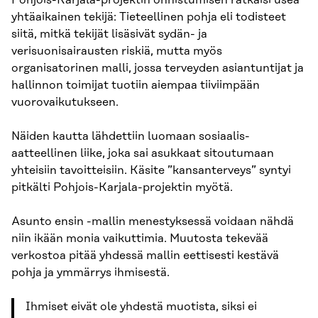
yhtäaikainen tekijä: Tieteellinen pohja eli todisteet
siitä, mitkä tekijät lisäsivät sydän- ja
verisuonisairausten riskiä, mutta myös
organisatorinen malli, jossa terveyden asiantuntijat ja
hallinnon toimijat tuotiin aiempaa tiiviimpään
vuorovaikutukseen.
Näiden kautta lähdettiin luomaan sosiaalis-
aatteellinen liike, joka sai asukkaat sitoutumaan
yhteisiin tavoitteisiin. Käsite ”kansanterveys” syntyi
pitkälti Pohjois-Karjala-projektin myötä.
Asunto ensin -mallin menestyksessä voidaan nähdä
niin ikään monia vaikuttimia. Muutosta tekevää
verkostoa pitää yhdessä mallin eettisesti kestävä
pohja ja ymmärrys ihmisestä.
Ihmiset eivät ole yhdestä muotista, siksi ei