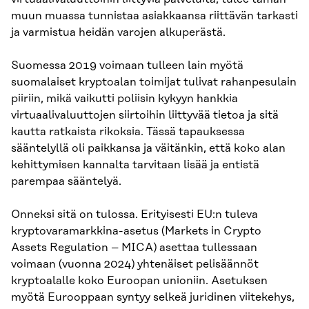
muun muassa tunnistaa asiakkaansa riittävän tarkasti
ja varmistua heidän varojen alkuperästä.
Suomessa 2019 voimaan tulleen lain myötä
suomalaiset kryptoalan toimijat tulivat rahanpesulain
piiriin, mikä vaikutti poliisin kykyyn hankkia
virtuaalivaluuttojen siirtoihin liittyvää tietoa ja sitä
kautta ratkaista rikoksia. Tässä tapauksessa
sääntelyllä oli paikkansa ja väitänkin, että koko alan
kehittymisen kannalta tarvitaan lisää ja entistä
parempaa sääntelyä.
Onneksi sitä on tulossa. Erityisesti EU:n tuleva
kryptovaramarkkina-asetus (Markets in Crypto
Assets Regulation – MICA) asettaa tullessaan
voimaan (vuonna 2024) yhtenäiset pelisäännöt
kryptoalalle koko Euroopan unioniin. Asetuksen
myötä Eurooppaan syntyy selkeä juridinen viitekehys,