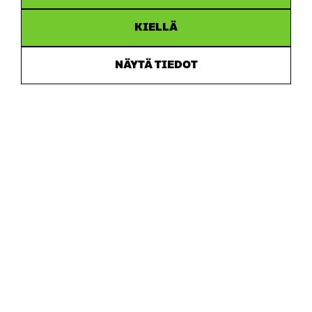
KIELLÄ
NÄYTÄ TIEDOT
Sitra
OSOITE
Itämerenkatu 11-13, PL 160,
00181 Helsinki
Saapumisohjeet