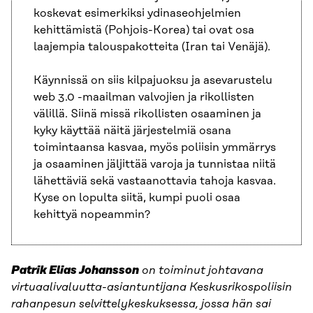
koskevat esimerkiksi ydinaseohjelmien
kehittämistä (Pohjois-Korea) tai ovat osa
laajempia talouspakotteita (Iran tai Venäjä).
Käynnissä on siis kilpajuoksu ja asevarustelu
web 3.0 -maailman valvojien ja rikollisten
välillä. Siinä missä rikollisten osaaminen ja
kyky käyttää näitä järjestelmiä osana
toimintaansa kasvaa, myös poliisin ymmärrys
ja osaaminen jäljittää varoja ja tunnistaa niitä
lähettäviä sekä vastaanottavia tahoja kasvaa.
Kyse on lopulta siitä, kumpi puoli osaa
kehittyä nopeammin?
Patrik Elias Johansson
on toiminut johtavana
virtuaalivaluutta-asiantuntijana Keskusrikospoliisin
rahanpesun selvittelykeskuksessa, jossa hän sai