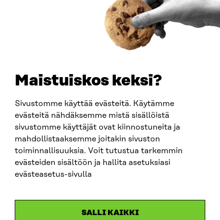
Muistio esittää 10 suositusta ekosysteemitilinpidon
kehittämiseksi
30.6.2026
Maistuiskos keksi?
Sivustomme käyttää evästeitä. Käytämme
evästeitä nähdäksemme mistä sisällöistä
sivustomme käyttäjät ovat kiinnostuneita ja
mahdollistaaksemme joitakin sivuston
ARTIKKELI
toiminnallisuuksia. Voit tutustua tarkemmin
evästeiden sisältöön ja hallita asetuksiasi
China shock 2.0 – Eurooppa havahtuu liian hitaasti
Kiinan järjestelmävaltaan
evästeasetus-sivulla
25.6.2026
SALLI KAIKKI