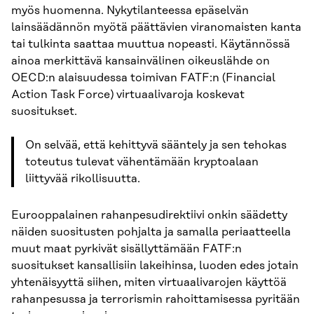
myös huomenna. Nykytilanteessa epäselvän
lainsäädännön myötä päättävien viranomaisten kanta
tai tulkinta saattaa muuttua nopeasti. Käytännössä
ainoa merkittävä kansainvälinen oikeuslähde on
OECD:n alaisuudessa toimivan FATF:n (Financial
Action Task Force) virtuaalivaroja koskevat
suositukset.
On selvää, että kehittyvä sääntely ja sen tehokas
toteutus tulevat vähentämään kryptoalaan
liittyvää rikollisuutta.
Eurooppalainen rahanpesudirektiivi onkin säädetty
näiden suositusten pohjalta ja samalla periaatteella
muut maat pyrkivät sisällyttämään FATF:n
suositukset kansallisiin lakeihinsa, luoden edes jotain
yhtenäisyyttä siihen, miten virtuaalivarojen käyttöä
rahanpesussa ja terrorismin rahoittamisessa pyritään