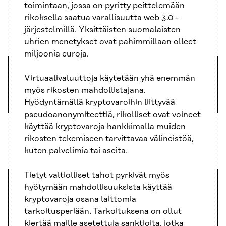
toimintaan, jossa on pyritty peittelemään
rikoksella saatua varallisuutta web 3.0 -
järjestelmillä. Yksittäisten suomalaisten
uhrien menetykset ovat pahimmillaan olleet
miljoonia euroja.
Virtuaalivaluuttoja käytetään yhä enemmän
myös rikosten mahdollistajana.
Hyödyntämällä kryptovaroihin liittyvää
pseudoanonymiteettiä, rikolliset ovat voineet
käyttää kryptovaroja hankkimalla muiden
rikosten tekemiseen tarvittavaa välineistöä,
kuten palvelimia tai aseita.
Tietyt valtiolliset tahot pyrkivät myös
hyötymään mahdollisuuksista käyttää
kryptovaroja osana laittomia
tarkoitusperiään. Tarkoituksena on ollut
kiertää maille asetettuja sanktioita, jotka