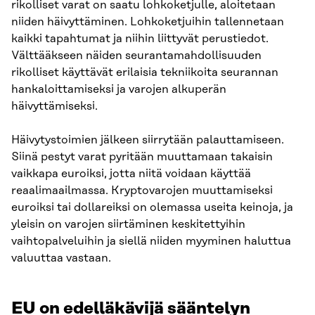
rikolliset varat on saatu lohkoketjulle, aloitetaan
niiden häivyttäminen. Lohkoketjuihin tallennetaan
kaikki tapahtumat ja niihin liittyvät perustiedot.
Välttääkseen näiden seurantamahdollisuuden
rikolliset käyttävät erilaisia tekniikoita seurannan
hankaloittamiseksi ja varojen alkuperän
häivyttämiseksi.
Häivytystoimien jälkeen siirrytään palauttamiseen.
Siinä pestyt varat pyritään muuttamaan takaisin
vaikkapa euroiksi, jotta niitä voidaan käyttää
reaalimaailmassa. Kryptovarojen muuttamiseksi
euroiksi tai dollareiksi on olemassa useita keinoja, ja
yleisin on varojen siirtäminen keskitettyihin
vaihtopalveluihin ja siellä niiden myyminen haluttua
valuuttaa vastaan.
EU on edelläkävijä sääntelyn