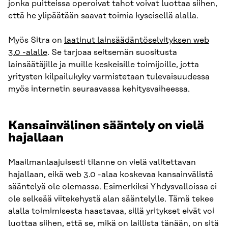
jonka puitteissa operoivat tahot voivat luottaa siihen,
että he ylipäätään saavat toimia kyseisellä alalla.
Myös Sitra on
laatinut lainsäädäntöselvityksen web
3.0 -alalle
. Se tarjoaa seitsemän suositusta
lainsäätäjille ja muille keskeisille toimijoille, jotta
yritysten kilpailukyky varmistetaan tulevaisuudessa
myös internetin seuraavassa kehitysvaiheessa.
Kansainvälinen sääntely on vielä
hajallaan
Maailmanlaajuisesti tilanne on vielä valitettavan
hajallaan, eikä web 3.0 -alaa koskevaa kansainvälistä
sääntelyä ole olemassa. Esimerkiksi Yhdysvalloissa ei
ole selkeää viitekehystä alan sääntelylle. Tämä tekee
alalla toimimisesta haastavaa, sillä yritykset eivät voi
luottaa siihen, että se, mikä on laillista tänään, on sitä