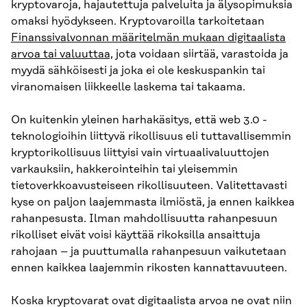
kryptovaroja, hajautettuja palveluita ja älysopimuksia
omaksi hyödykseen. Kryptovaroilla tarkoitetaan
Finanssivalvonnan määritelmän mukaan digitaalista
arvoa tai valuuttaa,
jota voidaan siirtää, varastoida ja
myydä sähköisesti ja joka ei ole keskuspankin tai
viranomaisen liikkeelle laskema tai takaama.
On kuitenkin yleinen harhakäsitys, että web 3.0 -
teknologioihin liittyvä rikollisuus eli tuttavallisemmin
kryptorikollisuus liittyisi vain virtuaalivaluuttojen
varkauksiin, hakkerointeihin tai yleisemmin
tietoverkkoavusteiseen rikollisuuteen. Valitettavasti
kyse on paljon laajemmasta ilmiöstä, ja ennen kaikkea
rahanpesusta. Ilman mahdollisuutta rahanpesuun
rikolliset eivät voisi käyttää rikoksilla ansaittuja
rahojaan – ja puuttumalla rahanpesuun vaikutetaan
ennen kaikkea laajemmin rikosten kannattavuuteen.
Koska kryptovarat ovat digitaalista arvoa ne ovat niin