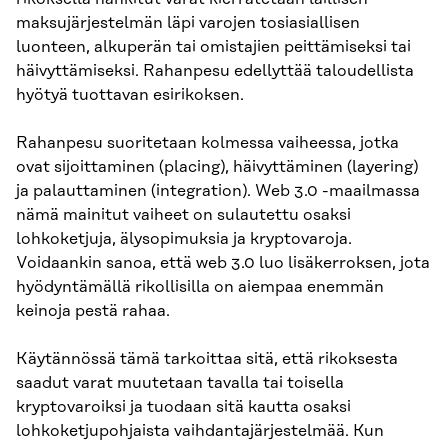
maksujärjestelmän läpi varojen tosiasiallisen
luonteen, alkuperän tai omistajien peittämiseksi tai
häivyttämiseksi. Rahanpesu edellyttää taloudellista
hyötyä tuottavan esirikoksen.
Rahanpesu suoritetaan kolmessa vaiheessa, jotka
ovat sijoittaminen (placing), häivyttäminen (layering)
ja palauttaminen (integration). Web 3.0 -maailmassa
nämä mainitut vaiheet on sulautettu osaksi
lohkoketjuja, älysopimuksia ja kryptovaroja.
Voidaankin sanoa, että web 3.0 luo lisäkerroksen, jota
hyödyntämällä rikollisilla on aiempaa enemmän
keinoja pestä rahaa.
Käytännössä tämä tarkoittaa sitä, että rikoksesta
saadut varat muutetaan tavalla tai toisella
kryptovaroiksi ja tuodaan sitä kautta osaksi
lohkoketjupohjaista vaihdantajärjestelmää. Kun