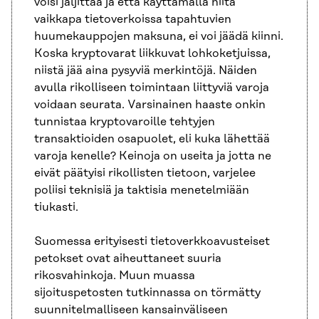
voisi jäljittää ja että käyttämällä niitä
vaikkapa tietoverkoissa tapahtuvien
huumekauppojen maksuna, ei voi jäädä kiinni.
Koska kryptovarat liikkuvat lohkoketjuissa,
niistä jää aina pysyviä merkintöjä. Näiden
avulla rikolliseen toimintaan liittyviä varoja
voidaan seurata. Varsinainen haaste onkin
tunnistaa kryptovaroille tehtyjen
transaktioiden osapuolet, eli kuka lähettää
varoja kenelle? Keinoja on useita ja jotta ne
eivät päätyisi rikollisten tietoon, varjelee
poliisi teknisiä ja taktisia menetelmiään
tiukasti.
Suomessa erityisesti tietoverkkoavusteiset
petokset ovat aiheuttaneet suuria
rikosvahinkoja. Muun muassa
sijoituspetosten tutkinnassa on törmätty
suunnitelmalliseen kansainväliseen