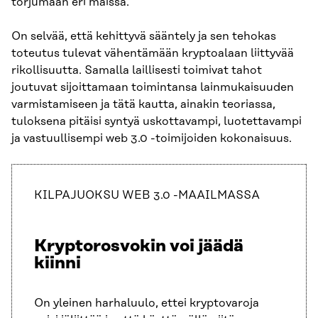
torjumaan eri maissa.
On selvää, että kehittyvä sääntely ja sen tehokas
toteutus tulevat vähentämään kryptoalaan liittyvää
rikollisuutta. Samalla laillisesti toimivat tahot
joutuvat sijoittamaan toimintansa lainmukaisuuden
varmistamiseen ja tätä kautta, ainakin teoriassa,
tuloksena pitäisi syntyä uskottavampi, luotettavampi
ja vastuullisempi web 3.0 -toimijoiden kokonaisuus.
KILPAJUOKSU WEB 3.0 -MAAILMASSA
Kryptorosvokin voi jäädä
kiinni
On yleinen harhaluulo, ettei kryptovaroja