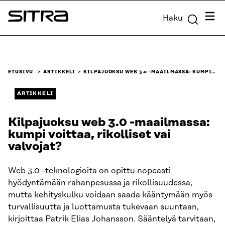
Siirry
Valik
Haku
suoraan
Sitra
sisältöön
↓
ETUSIVU
ARTIKKELI
KILPAJUOKSU WEB 3.0 -MAAILMASSA: KUMPI…
ARTIKKELI
Kilpajuoksu web 3.0 -maailmassa:
kumpi voittaa, rikolliset vai
valvojat?
Web 3.0 -teknologioita on opittu nopeasti
hyödyntämään rahanpesussa ja rikollisuudessa,
mutta kehityskulku voidaan saada kääntymään myös
turvallisuutta ja luottamusta tukevaan suuntaan,
kirjoittaa Patrik Elias Johansson. Sääntelyä tarvitaan,