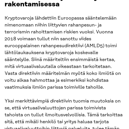
rakentamisessa
Kryptovaroja lähdettiin Euroopassa sääntelemään
nimenomaan niihin liittyvien rahanpesun- ja
terrorismin rahoittamisen riskien vuoksi. Vuonna
2018 voimaan tullut niin sanottu viides
eurooppalainen rahanpesudirektiivi (AMLD5) toimi
lähtölaukauksena kryptovaroja koskevalle
sääntelylle. Siinä määriteltiin ensimmäistä kertaa,
mitä virtuaalivaluutalla oikeastaan tarkoitetaan.
Vasta direktiivin määritelmän myötä koko ilmiötä on
voitu alkaa hahmottaa ja esimerkiksi kohdistaa
vaatimuksia ilmiön parissa toimiville tahoille.
Yksi merkittävimpiä direktiivin tuomia muutoksia on
se, että virtuaalivaluuttojen parissa toimivista
tahoista on tullut ilmoitusvelvollisia. Tämä tarkoittaa
sitä, että mikäli henkilö tai yritys haluaa tarjota
virtuaalivaluuttoihin liittyviä palveluita, tulee tämän