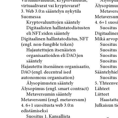
Virtuaalivaluutat, kryptovaluutat,
Älysopim
virtuaalivarat vai kryptovarat?
Älysopimus 
3. Web 3.0:n sääntelyn nykytila
Metavers
Suomessa
Metaversum
Kryptovaluuttojen sääntely
4. 6+1 suos
Digitaalisten hallintatodistusten
Suositus 
eli NFT:eiden sääntely
Digitaaline
Digitaalinen hallintatodistus, NFT
Mikä arvop
(engl. non-fungible token)
Suositus 
Hajautettujen itsenäisten
Suositus 
organisaatioiden eli DAO:jen
Suositus 
sääntely
Suositus 
Hajautettu itsenäinen organisaatio,
Suositus
DAO (engl. decentral ised
Sääntelyhie
autonomous organisation)
Suositus
Älysopimusten sääntely
5. Yhteenve
Älysopimus (engl. smart contract)
Lähteet
Metaversumin sääntely
Liitteet
Metaversumi (engl. metaversum)
Haastatte
4. 6+1 suositusta web 3.0:n
Julkaisun t
edistämiseksi
Suositus 1. Kansallista