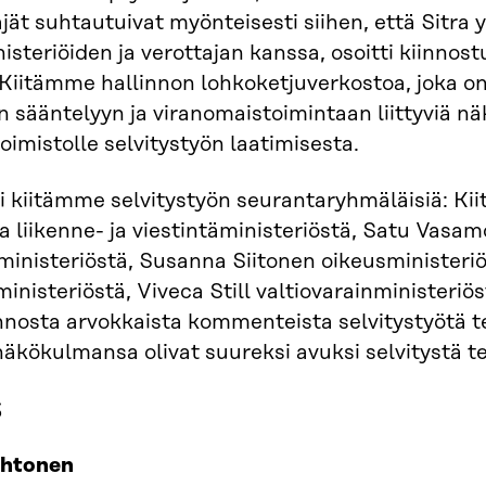
täjät suhtautuivat myönteisesti siihen, että Sitra 
isteriöiden ja verottajan kanssa, osoitti kiinnost
Kiitämme hallinnon lohkoketjuverkostoa, joka on 
 sääntelyyn ja viranomaistoimintaan liittyviä nä
oimistolle selvitystyön laatimisesta.
ti kiitämme selvitystyön seurantaryhmäläisiä: Kii
a liikenne- ja viestintäministeriöstä, Satu Vasam
ministeriöstä, Susanna Siitonen oikeusministeri
ministeriöstä, Viveca Still valtiovarainministeriö
nnosta arvokkaista kommenteista selvitystyötä t
näkökulmansa olivat suureksi avuksi selvitystä t
3
ehtonen