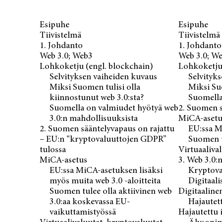
Esipuhe
Esipuhe
Tiivistelmä
Tiivistelmä
1. Johdanto
1. Johdanto
Web 3.0; Web3
Web 3.0; W
Lohkoketju (engl. blockchain)
Lohkoketju 
Selvityksen vaiheiden kuvaus
Selvityk
Miksi Suomen tulisi olla
Miksi Suo
kiinnostunut web 3.0:sta?
Suomella
Suomella on valmiudet hyötyä web
2. Suomen s
3.0:n mahdollisuuksista
MiCA-asetu
2. Suomen sääntelyvapaus on rajattu
EU:ssa Mi
– EU:n “kryptovaluuttojen GDPR”
Suomen t
tulossa
Virtuaalival
MiCA-asetus
3. Web 3.0:
EU:ssa MiCA-asetuk­sen lisäksi
Kryptova
myös muita web 3.0 -aloitteita
Digitaali
Suomen tulee olla aktiivinen web
Digitaaline
3.0:aa koskevassa EU-
Hajautett
vaikuttamistyössä
Hajautettu 