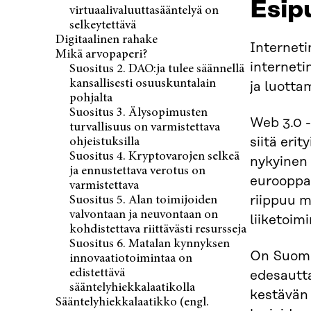
Esip
virtuaalivaluuttasääntelyä on
selkeytettävä
Digitaalinen rahake
Interneti
Mikä arvopaperi?
interneti
Suositus 2. DAO:ja tulee säännellä
kansallisesti osuuskuntalain
ja luotta
pohjalta
Suositus 3. Älysopimusten
Web 3.0 -
turvallisuus on varmistettava
siitä eri
ohjeistuksilla
Suositus 4. Kryptovarojen selkeä
nykyinen 
ja ennustettava verotus on
eurooppal
varmistettava
riippuu m
Suositus 5. Alan toimijoiden
valvontaan ja neu­vontaan on
liiketoim
kohdistettava riittävästi resursseja
Suositus 6. Matalan kynnyksen
On Suome
innovaatiotoimintaa on
edistettävä
edesautta
sääntelyhiekkalaatikolla
kestävän 
Sääntelyhiekkalaatikko (engl.