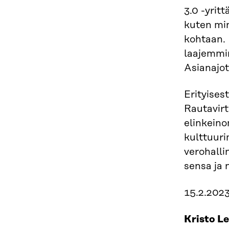
3.0 -yrit
kuten min
kohtaan. 
laajemmin
Asianajot
Erityises
Rautavirt
elinkeino
kulttuuri
verohalli
sensa ja 
15.2.202
Kristo L