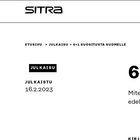
Siirry
Sitra
suoraan
sisältöön
↓
ETUSIVU
JULKAISU
6+1 SUOSITUSTA SUOMELLE
6
JULKAISU
JULKAISTU
16.2.2023
Mite
edel
KIRJ