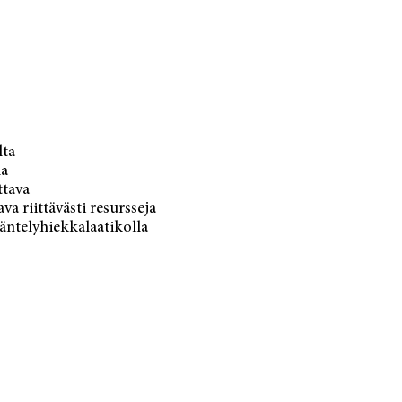
lta
la
ttava
a riittävästi resursseja
äntelyhiekkalaatikolla