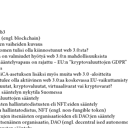
eb3
(engl. blockchain)
sen vaiheiden kuvaus
men tulisi olla kiinnostunut web 3.0:sta?
 on valmiudet hyötyä web 3.0:n mahdollisuuksista
ääntelyvapaus on rajattu – EU:n “kryptovaluuttojen GDPR” 
s
CA-asetuk­sen lisäksi myös muita web 3.0 -aloitteita
ulee olla aktiivinen web 3.0:aa koskevassa EU-vaikuttamist
uutat, kryptovaluutat, virtuaalivarat vai kryptovarat?
n sääntelyn nykytila Suomessa
luuttojen sääntely
sten hallintatodistusten eli NFT:eiden sääntely
n hallintatodistus, NFT (engl. non-fungible token)
ujen itsenäisten organisaatioiden eli DAO:jen sääntely
itsenäinen organisaatio, DAO (engl. decentral ised autonom