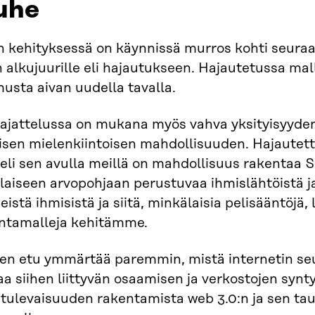
uhe
n kehityksessä on käynnissä murros kohti seuraav
n alkujuurille eli hajautukseen. Hajautetussa mall
musta aivan uudella tavalla.
ajattelussa on mukana myös vahva yksityisyyden
tyisen mielenkiintoisen mahdollisuuden. Hajautettu
eli sen avulla meillä on mahdollisuus rakentaa S
aiseen arvopohjaan perustuvaa ihmislähtöistä ja
eistä ihmisistä ja siitä, minkälaisia pelisääntöjä,
intamalleja kehitämme.
n etu ymmärtää paremmin, mistä internetin seu
a siihen liittyvän osaamisen ja verkostojen syn
tulevaisuuden rakentamista web 3.0:n ja sen tau