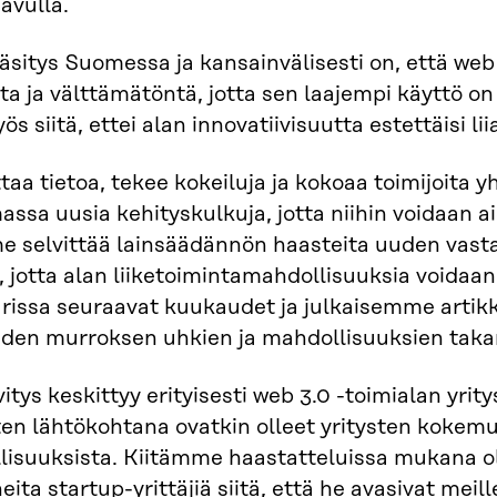
 avulla.
äsitys Suomessa ja kansainvälisesti on, että web 
sta ja välttämätöntä, jotta sen laajempi käyttö 
s siitä, ettei alan innovatiivisuutta estettäisi liia
ttaa tietoa, tekee kokeiluja ja kokoaa toimijoit
ssa uusia kehityskulkuja, jotta niihin voidaan ai
 selvittää lainsäädännön haasteita uuden vasta 
 jotta alan liiketoimintamahdollisuuksia voidaa
arissa seuraavat kuukaudet ja julkaisemme arti
en murroksen uhkien ja mahdollisuuksien takana
itys keskittyy erityisesti web 3.0 -toimialan yrit
en lähtökohtana ovatkin olleet yritysten kokem
isuuksista. Kiitämme haastatteluissa mukana olle
neita startup-yrittäjiä siitä, että he avasivat mei