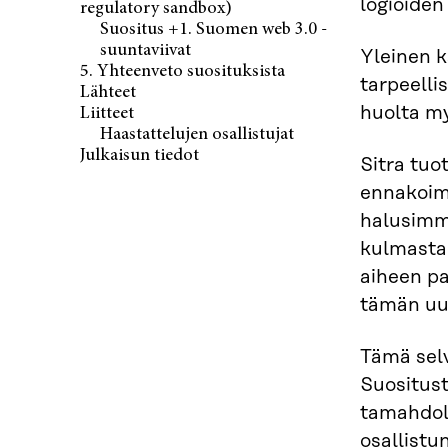
logioiden
regulatory sandbox)
Suositus +1. Suomen web 3.0 -
suuntaviivat
Yleinen k
5. Yhteenveto suosituksista
tarpeelli
Lähteet
huolta myö
Liitteet
Haastattelujen osallistujat
Julkaisun tiedot
Sitra tuo
ennakoima
halusimme
kulmasta,
aiheen p
tämän uud
Tämä selv
Suositust
tamahdoll
osallistu