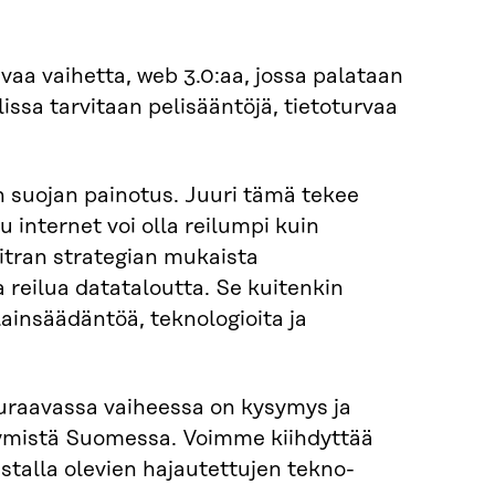
aa vaihetta, web 3.0:aa, jossa pala­taan
issa tarvitaan pelisääntöjä, tietoturvaa
 suojan painotus. Juuri tämä tekee
 internet voi olla reilumpi kuin
itran strategian mukaista
 reilua datataloutta. Se kuitenkin
 lainsäädäntöä, teknologioita ja
raavassa vaiheessa on kysymys ja
tymistä Suomessa. Voimme kiihdyt­tää
stalla olevien hajautettujen tekno­