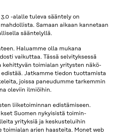
3.0 -alalle tuleva sääntely on
on mahdollista. Samaan aikaan kanne­taan
llisella sääntelyllä.
a yhteen. Haluamme olla mukana
dosti vaikuttaa. Tässä selvityksessä
kehittyvän toimialan yritysten näkö­
n edistää. Jatkamme tiedon tuotta­mista
kkeleita, joissa paneudumme tarkemmin
 oleviin ilmiöihin.
ysten liiketoiminnan edistämi­seen.
ukset Suomen nykyisistä toimin­
ita yrityksiä ja keskusteluihin
lle toimialan arjen haasteita. Monet web