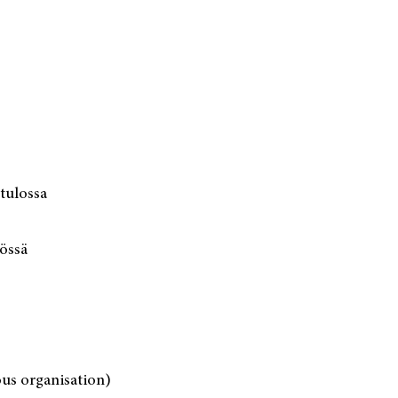
tulossa
yössä
ous organisation)