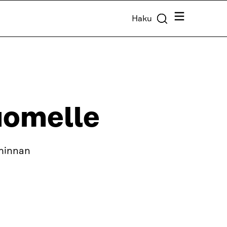
Valikko
Haku
uomelle
iminnan