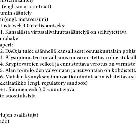
usten sääntely
(engl. smart contract)
umin sääntely
i (engl. metaversum)
itusta web 3.0:n edistämiseksi
1. Kansallista virtuaalivaluuttasääntelyä on selkeytettävä
n rahake
aperi?
2. DAO:ja tulee säännellä kansallisesti osuuskuntalain pohja
3. Älysopimusten turvallisuus on varmistettava ohjeistuksil
4. Kryptovarojen selkeä ja ennustettava verotus on varmiste
5. Alan toimijoiden valvontaan ja neu­vontaan on kohdistettav
 6. Matalan kynnyksen innovaatiotoimintaa on edistettävä sä
kkalaatikko (engl. regulatory sandbox)
 +1. Suomen web 3.0 -suuntaviivat
to suosituksista
lujen osallistujat
iedot