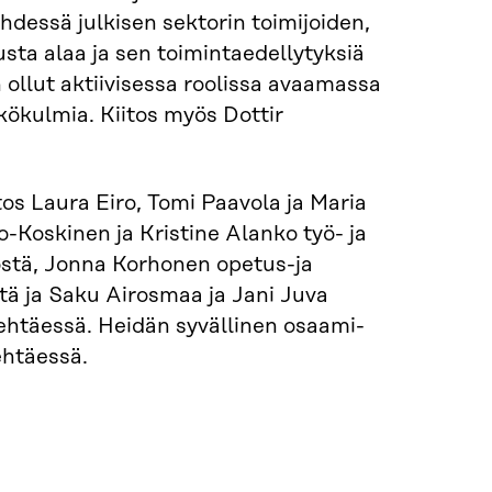
yhdessä julkisen sektorin toimijoiden,
usta alaa ja sen toimintaedellytyksiä
ollut aktiivisessa roolissa avaa­massa
kökulmia. Kiitos myös Dottir
tos Laura Eiro, Tomi Paavola ja Maria
o-Koskinen ja Kristine Alanko työ- ja
östä, Jonna Korhonen opetus-ja
stä ja Saku Airosmaa ja Jani Juva
ehtäessä. Heidän syvällinen osaami­
ehtäessä.