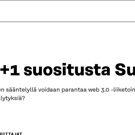
+1 suositusta S
n sääntelyllä voidaan parantaa web 3.0 -liiketo
lytyksiä?
OITTAJAT