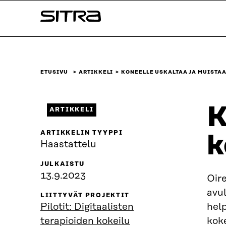
Siirry
Sitra
suoraan
sisältöön
↓
ETUSIVU
ARTIKKELI
KONEELLE USKALTAA JA MUISTAA
K
ARTIKKELI
ARTIKKELIN TYYPPI
k
Haastattelu
JULKAISTU
13.9.2023
Oire
avul
LIITTYVÄT PROJEKTIT
Pilotit: Digitaalisten
help
terapioiden kokeilu
koke