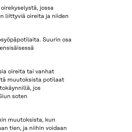
 oirekyselystä, jossa
iittyviä oireita ja niiden
syöpäpotilaita. Suurin osa
nensisäisessä
sia oireita tai vanhat
vistä muutoksista potilaat
tokäynnillä, jos
iun soten
äkin muutoksista, kun
an tien, ja niihin voidaan