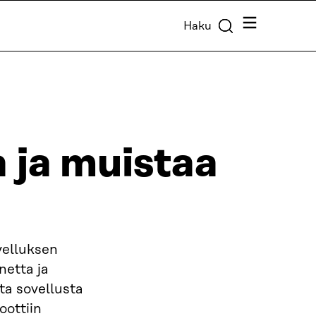
Valikko
Haku
 ja muistaa
velluksen
netta ja
sta sovellusta
oottiin