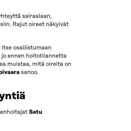
hteyttä sairaalaan,
isiin. Rajut oireet näkyivät
t itse osallistumaan
i jo ennen hoitotilannetta
kea muistaa, mitä oireita on
pivaara
sanoo.
yntiä
genhoitajat
Satu