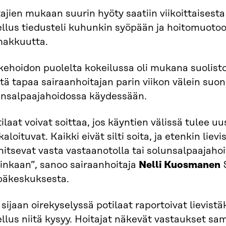
ajien mukaan suurin hyöty saatiin viikoittaisesta
llus tiedusteli kuhunkin syöpään ja hoitomuotoon l
makkuutta.
ehoidon puolelta kokeilussa oli mukana suolisto
tä tapaa sairaanhoitajan parin viikon välein suo
unsalpaajahoidossa käydessään.
ilaat voivat soittaa, jos käyntien välissä tulee uu
aloituvat. Kaikki eivät silti soita, ja etenkin lie
itsevat vasta vastaanotolla tai solunsalpaajahoi
oinkaan”, sanoo sairaanhoitaja
Nelli Kuosmanen
S
päkeskuksesta.
sijaan oirekyselyssä potilaat raportoivat lievist
llus niitä kysyy. Hoitajat näkevät vastaukset sam