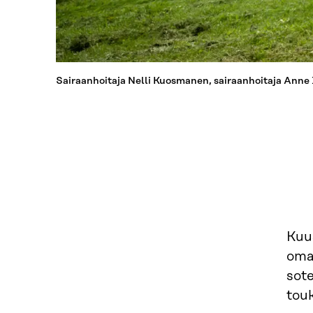
Sairaanhoitaja Nelli Kuosmanen, sairaanhoitaja Anne 
Kuus
omas
sot
tou