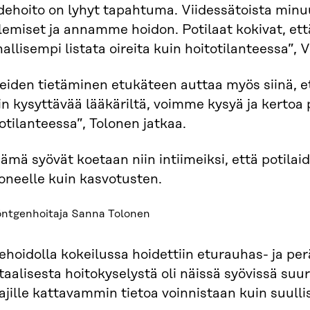
dehoito on lyhyt tapahtuma. Viidessätoista min
emiset ja annamme hoidon. Potilaat kokivat, että
allisempi listata oireita kuin hoitotilanteessa”, 
eiden tietäminen etukäteen auttaa myös siinä, et
in kysyttävää lääkäriltä, voimme kysyä ja kertoa
otilanteessa”, Tolonen jatkaa.
ämä syövät koetaan niin intiimeiksi, että potila
oneelle kuin kasvotusten.
öntgenhoitaja Sanna Tolonen
hoidolla kokeilussa hoidettiin eturauhas- ja pe
taalisesta hoitokyselystä oli näissä syövissä suur
ajille kattavammin tietoa voinnistaan kuin suulli