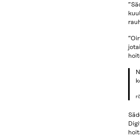
”Sä
kuul
rauh
”Oir
jota
hoit
N
k
r
Säde
Digi
hoit