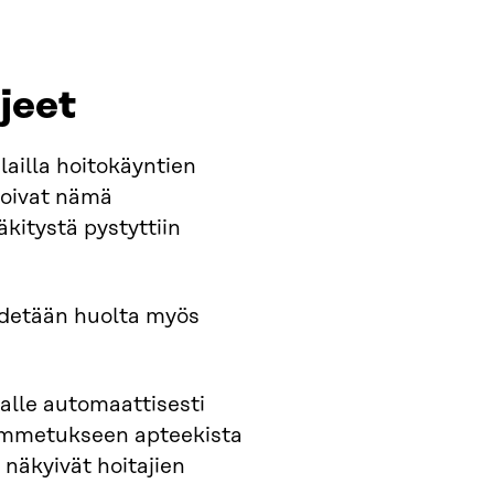
hjeet
lailla hoitokäyntien
ttoivat nämä
äkitystä pystyttiin
pidetään huolta myös
aalle automaattisesti
i ummetukseen apteekista
 näkyivät hoitajien