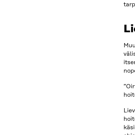
tar
Li
Muut
väli
itse
nop
”Oir
hoit
Liev
hoit
käsi