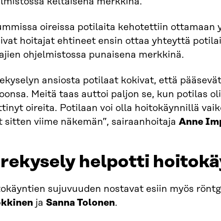
elmistossa keltaisena merkkinä.
mmissa oireissa potilaita kehotettiin ottamaan y
eivat hoitajat ehtineet ensin ottaa yhteyttä potila
tajien ohjelmistossa punaisena merkkinä.
ekyselyn ansiosta potilaat kokivat, että pääsevä
oonsa. Meitä taas auttoi paljon se, kun potilas ol
tinyt oireita. Potilaan voi olla hoitokäynnillä vai
t sitten viime näkemän”, sairaanhoitaja
Anne Im
rekysely helpotti hoitokä
tokäyntien sujuvuuden nostavat esiin myös rönt
okkinen
ja
Sanna Tolonen
.