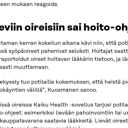
peen mukaan reagoida.
eviin oireisiin sai hoito-o
aman kerran kokeilun aikana kävi niin, että poti
ssä syöpäoireet pahenivat selvästi. Hoitajat saa
raportoidut oireet hoitavan lääkärin tietoon, ja lä
easti muuttamaan.
ekysely tuo potilaille kokemuksen, että heistä 
okäyntien välillä”, Kuosmanen sanoo.
issä oireissa Kaiku Health -sovellus tarjosi potil
o-ohjeet: esimerkiksi lievään pahoinvointiin ta
kauppatavarana saatavia lääkkeitä. Lievät oireet