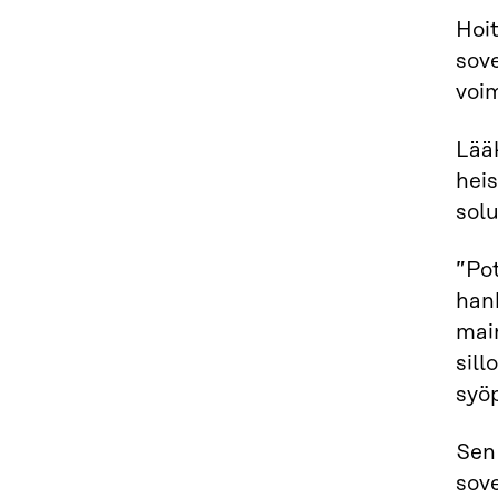
Hoit
sove
voi
Lääk
heis
sol
”Pot
hank
main
sill
syö
Sen 
sove