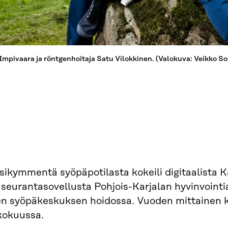
Impivaara ja röntgenhoitaja Satu Vilokkinen. (Valokuva: Veikko S
ikymmentä syöpäpotilasta kokeili digitaalista K
eurantasovellusta Pohjois-Karjalan hyvinvointia
en syöpäkeskuksen hoidossa. Vuoden mittainen k
kokuussa.