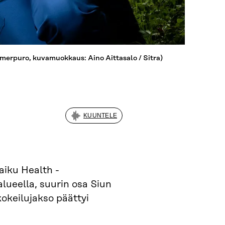
omerpuro, kuvamuokkaus: Aino Aittasalo / Sitra)
KUUNTELE
aiku Health -
lueella, suurin osa Siun
okeilujakso päättyi