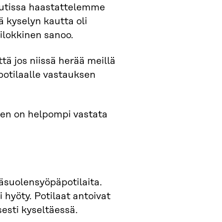
uutissa haastattelemme
 kyselyn kautta oli
Vilokkinen sanoo.
tä jos niissä herää meillä
 potilaalle vastauksen
iden on helpompi vastata
räsuolensyöpäpotilaita.
i hyöty. Potilaat antoivat
sesti kyseltäessä.