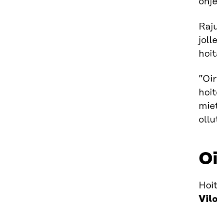
ohj
Raju
joll
hoi
”Oir
hoit
miet
ollu
Oi
Hoi
Vil