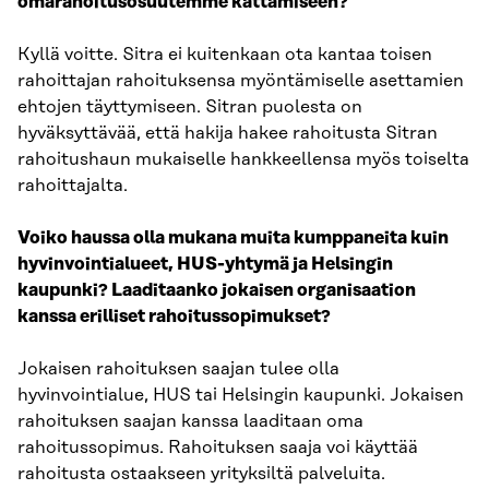
omarahoitusosuutemme kattamiseen?
Kyllä voitte. Sitra ei kuitenkaan ota kantaa toisen
rahoittajan rahoituksensa myöntämiselle asettamien
ehtojen täyttymiseen. Sitran puolesta on
hyväksyttävää, että hakija hakee rahoitusta Sitran
rahoitushaun mukaiselle hankkeellensa myös toiselta
rahoittajalta.
Voiko haussa olla mukana muita kumppaneita kuin
hyvinvointialueet, HUS-yhtymä ja Helsingin
kaupunki? Laaditaanko jokaisen organisaation
kanssa erilliset rahoitussopimukset?
Jokaisen rahoituksen saajan tulee olla
hyvinvointialue, HUS tai Helsingin kaupunki. Jokaisen
rahoituksen saajan kanssa laaditaan oma
rahoitussopimus. Rahoituksen saaja voi käyttää
rahoitusta ostaakseen yrityksiltä palveluita.