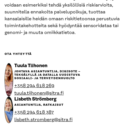
voidaan esimerkiksi tehdä yksilöllisiä riskiarvioita,
suunnitella ennakolta palvelupolkuja, tuottaa
kansalaisille heidän omaan riskitietoonsa perustuvia
toimintakehotteita sekä hyödyntää sensoridataa tai
genomi‑ ja muuta omiikkatietoa.
OTA YHTEYTTÄ
Tuula Tiihonen
JOHTAVA ASIANTUNTIJA, DIGISOTE –
TEKOÄLYLLÄ JA DATALLA UUDISTUVA
SOSIAALI- JA TERVEYDENHUOLTO
+358 294 618 269
tuula.tiihonen@sitra.fi
Lisbeth Strömberg
ASIANTUNTIJA, RATKAISUT
+358 294 618 387
lisbeth.stromberg@sitra.fi