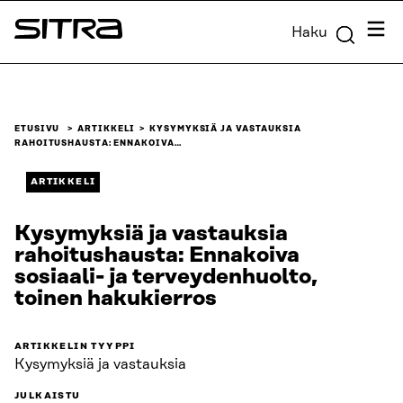
Siirry
Valik
Haku
suoraan
Sitra
sisältöön
↓
ETUSIVU
ARTIKKELI
KYSYMYKSIÄ JA VASTAUKSIA
RAHOITUSHAUSTA: ENNAKOIVA…
ARTIKKELI
Kysymyksiä ja vastauksia
rahoitushausta: Ennakoiva
sosiaali- ja terveydenhuolto,
toinen hakukierros
ARTIKKELIN TYYPPI
Kysymyksiä ja vastauksia
JULKAISTU