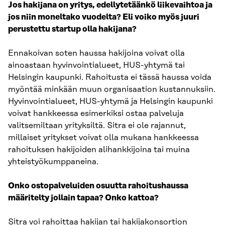
Jos hakijana on yritys, edellytetäänkö liikevaihtoa ja
jos niin moneltako vuodelta? Eli voiko myös juuri
perustettu startup olla hakijana?
Ennakoivan soten haussa hakijoina voivat olla
ainoastaan hyvinvointialueet, HUS-yhtymä tai
Helsingin kaupunki. Rahoitusta ei tässä haussa voida
myöntää minkään muun organisaation kustannuksiin.
Hyvinvointialueet, HUS-yhtymä ja Helsingin kaupunki
voivat hankkeessa esimerkiksi ostaa palveluja
valitsemiltaan yrityksiltä. Sitra ei ole rajannut,
millaiset yritykset voivat olla mukana hankkeessa
rahoituksen hakijoiden alihankkijoina tai muina
yhteistyökumppaneina.
Onko ostopalveluiden osuutta rahoitushaussa
määritelty jollain tapaa? Onko kattoa?
Sitra voi rahoittaa hakijan tai hakijakonsortion