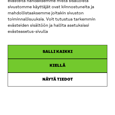
evästeitä nähdäksemme mistä sisällöistä
sivustomme käyttäjät ovat kiinnostuneita ja
Sitra
mahdollistaaksemme joitakin sivuston
toiminnallisuuksia. Voit tutustua tarkemmin
evästeiden sisältöön ja hallita asetuksiasi
OSOITE
evästeasetus-sivulla
Itämerenkatu 11-13, PL 160,
00181 Helsinki
Saapumisohjeet
SALLI KAIKKI
Y-TUNNUS
0202132-3
KIELLÄ
PUHELIN
NÄYTÄ TIEDOT
+358 294 618 991
SÄHKÖPOSTI
etunimi.sukunimi@sitra.fi
sitra@sitra.fi