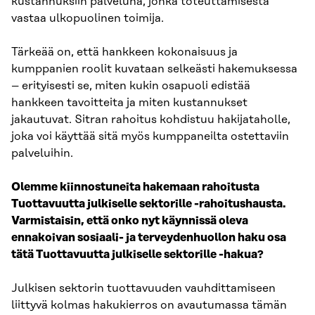
kustannuksiin palveluna, jonka toteuttamisesta
vastaa ulkopuolinen toimija.
Tärkeää on, että hankkeen kokonaisuus ja
kumppanien roolit kuvataan selkeästi hakemuksessa
– erityisesti se, miten kukin osapuoli edistää
hankkeen tavoitteita ja miten kustannukset
jakautuvat. Sitran rahoitus kohdistuu hakijataholle,
joka voi käyttää sitä myös kumppaneilta ostettaviin
palveluihin.
Olemme kiinnostuneita hakemaan rahoitusta
Tuottavuutta julkiselle sektorille -rahoitushausta.
Varmistaisin, että onko nyt käynnissä oleva
ennakoivan sosiaali- ja terveydenhuollon haku osa
tätä Tuottavuutta julkiselle sektorille -hakua?
Julkisen sektorin tuottavuuden vauhdittamiseen
liittyvä kolmas hakukierros on avautumassa tämän