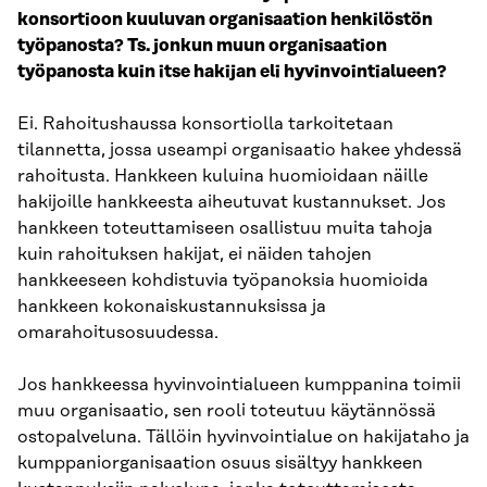
konsortioon kuuluvan organisaation henkilöstön
työpanosta? Ts. jonkun muun organisaation
työpanosta kuin itse hakijan eli hyvinvointialueen?
Ei. Rahoitushaussa konsortiolla tarkoitetaan
tilannetta, jossa useampi organisaatio hakee yhdessä
rahoitusta. Hankkeen kuluina huomioidaan näille
hakijoille hankkeesta aiheutuvat kustannukset. Jos
hankkeen toteuttamiseen osallistuu muita tahoja
kuin rahoituksen hakijat, ei näiden tahojen
hankkeeseen kohdistuvia työpanoksia huomioida
hankkeen kokonaiskustannuksissa ja
omarahoitusosuudessa.
Jos hankkeessa hyvinvointialueen kumppanina toimii
muu organisaatio, sen rooli toteutuu käytännössä
ostopalveluna. Tällöin hyvinvointialue on hakijataho ja
kumppaniorganisaation osuus sisältyy hankkeen