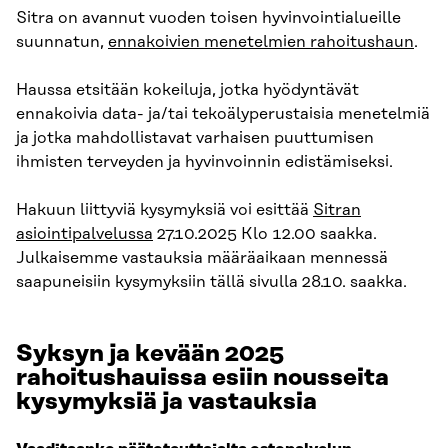
Sitra on avannut vuoden toisen hyvinvointialueille
suunnatun,
ennakoivien menetelmien rahoitushaun
.
Haussa etsitään kokeiluja, jotka hyödyntävät
ennakoivia data- ja/tai tekoälyperustaisia menetelmiä
ja jotka mahdollistavat varhaisen puuttumisen
ihmisten terveyden ja hyvinvoinnin edistämiseksi.
Hakuun liittyviä kysymyksiä voi esittää
Sitran
asiointipalvelussa
27.10.2025 Klo 12.00 saakka.
Julkaisemme vastauksia määräaikaan mennessä
saapuneisiin kysymyksiin tällä sivulla 28.10. saakka.
Syksyn ja kevään 2025
rahoitushauissa esiin nousseita
kysymyksiä ja vastauksia