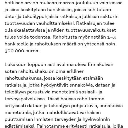
hetkisen arvion mukaan marras-joulukuun vaihteessa
ja siinä keskitytään hankkeisiin, joissa kehitetään
data- ja tekoälypohjaisia ratkaisuja julkisen sektorin
tuottavuuden vauhdittamiseksi. Ratkaisujen tulee
olla skaalattavissa ja niiden tuottavuusvaikutukset
tulee voida todentaa. Rahoitusta myönnetään 1–3
hankkeelle ja rahoituksen määrä on yhteensä noin
300 000 euroa.
Lokakuun loppuun asti avoinna oleva Ennakoivan
soten rahoitushaku on oma erillinen
rahoitushakunsa, jossa keskitytään etsimään
ratkaisuja, jotka hyödyntävät ennakoivia, dataan ja
tekoälyyn perustuvia menetelmiä sosiaali- ja
terveyspalveluissa. Tässä haussa rahoitamme
erityisesti dataan ja tekoälyyn pohjautuvia, ennakoivia
menetelmiä, jotka mahdollistavat varhaisen
puuttumisen ihmisten terveyden ja hyvinvoinnin
edistämiseksi. Painotamme erityisesti ratkaisuja, joilla