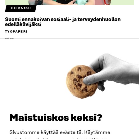
JULKAISU
Suomi ennakoivan sosiaali- ja terveydenhuollon
edelläkävijäksi
TYÖPAPERI
2025
Maistuiskos keksi?
Sivustomme käyttää evästeitä. Käytämme