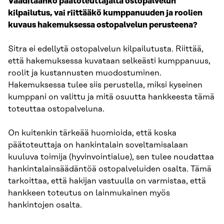
Vaaditaanko päätoteuttajalta ostopalvelun
kilpailutus, vai riittääkö kumppanuuden ja roolien
kuvaus hakemuksessa ostopalvelun perusteena?
Sitra ei edellytä ostopalvelun kilpailutusta. Riittää,
että hakemuksessa kuvataan selkeästi kumppanuus,
roolit ja kustannusten muodostuminen.
Hakemuksessa tulee siis perustella, miksi kyseinen
kumppani on valittu ja mitä osuutta hankkeesta tämä
toteuttaa ostopalveluna.
On kuitenkin tärkeää huomioida, että koska
päätoteuttaja on hankintalain soveltamisalaan
kuuluva toimija (hyvinvointialue), sen tulee noudattaa
hankintalainsäädäntöä ostopalveluiden osalta. Tämä
tarkoittaa, että hakijan vastuulla on varmistaa, että
hankkeen toteutus on lainmukainen myös
hankintojen osalta.