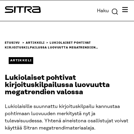
Siirry
Valik
Haku
suoraan
Sitra
sisältöön
↓
ETUSIVU
ARTIKKELI
LUKIOLAISET POHTIVAT
KIRJOITUSKILPAILUSSA LUOVUUTTA MEGATRENDIEN…
ARTIKKELI
Lukiolaiset pohtivat
kirjoituskilpailussa luovuutta
megatrendien valossa
Lukiolaisille suunnattu kirjoituskilpailu kannustaa
pohtimaan luovuuden merkitystä nyt ja
tulevaisuudessa. Yhtenä aineistona osallistujat voivat
käyttää Sitran megatrendimateriaaleja.