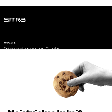
Sitra
OSOITE
Itämerenkatu 11-13, PL 160,
00181 Helsinki
Saapumisohjeet
Y-TUNNUS
0202132-3
PUHELIN
+358 294 618 991
SÄHKÖPOSTI
etunimi.sukunimi@sitra.fi
sitra@sitra.fi