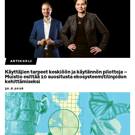
ARTIKKELI
Käyttäjien tarpeet keskiöön ja käytännön pilotteja –
Muistio esittää 10 suositusta ekosysteemitilinpidon
kehittämiseksi
30.6.2026