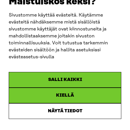
Maistuiskos keksi?
Sivustomme käyttää evästeitä. Käytämme
SITRA SOSIAALISESSA MEDIASSA
evästeitä nähdäksemme mistä sisällöistä
sivustomme käyttäjät ovat kiinnostuneita ja
LinkedIn
mahdollistaaksemme joitakin sivuston
Instagram
toiminnallisuuksia. Voit tutustua tarkemmin
YouTube
evästeiden sisältöön ja hallita asetuksiasi
evästeasetus-sivulla
Sitra 2025
SALLI KAIKKI
Tietosuoja
KIELLÄ
Evästeasetukset
Ilmoituskanava
NÄYTÄ TIEDOT
Saavutettavuusseloste
Asiakirjajulkisuus
Sitran digitaalinen viestintä ja verkkopalvelut