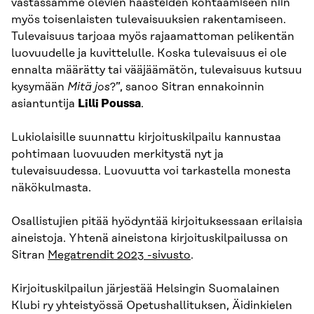
vastassamme olevien haasteiden kohtaamiseen niin
myös toisenlaisten tulevaisuuksien rakentamiseen.
Tulevaisuus tarjoaa myös rajaamattoman pelikentän
luovuudelle ja kuvittelulle. Koska tulevaisuus ei ole
ennalta määrätty tai vääjäämätön, tulevaisuus kutsuu
kysymään
Mitä jos
?”, sanoo Sitran ennakoinnin
asiantuntija
Lilli Poussa
.
Lukiolaisille suunnattu kirjoituskilpailu kannustaa
pohtimaan luovuuden merkitystä nyt ja
tulevaisuudessa. Luovuutta voi tarkastella monesta
näkökulmasta.
Osallistujien pitää hyödyntää kirjoituksessaan erilaisia
aineistoja. Yhtenä aineistona kirjoituskilpailussa on
Sitran
Megatrendit 2023 -sivusto
.
Kirjoituskilpailun järjestää Helsingin Suomalainen
Klubi ry yhteistyössä Opetushallituksen, Äidinkielen