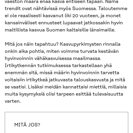
väestön määrä enää kasva entiseen tapaan. Nämä
trendit ovat nähtävissä myös Suomessa. Taloutemme
ei ole reaalisesti kasvanut liki 20 vuoteen, ja monet
kansainväliset ennusteet lupaavat jatkossakin hyvin
maltillista kasvua Suomen kaltaisille länsimaille.
Mitä jos näin tapahtuu? Kasvupyrkimysten rinnalla
onkin aika pohtia, miten voimme turvata kestävän
hyvinvoinnin vähäkasvuisessa maailmassa.
Irtikytkennän tutkimuksessa tarkastellaan yhä
enemmän sitä, missä määrin hyvinvoinnin tarvetta
voitaisiin irtikytkeä jatkuvasta talouskasvusta ja mitä
se vaatisi. Lisäksi meidän kannattaisi miettiä, millaisia
muita kysymyksiä olisi tarpeen esittää tulevaisuutta
varten.
MITÄ JOS?