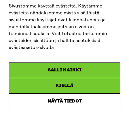
Sivustomme käyttää evästeitä. Käytämme
evästeitä nähdäksemme mistä sisällöistä
sivustomme käyttäjät ovat kiinnostuneita ja
mahdollistaaksemme joitakin sivuston
ARTIKKELI
toiminnallisuuksia. Voit tutustua tarkemmin
evästeiden sisältöön ja hallita asetuksiasi
China shock 2.0 – Eurooppa havahtuu liian hitaasti
Kiinan järjestelmävaltaan
evästeasetus-sivulla
25.6.2026
SALLI KAIKKI
KIELLÄ
NÄYTÄ TIEDOT