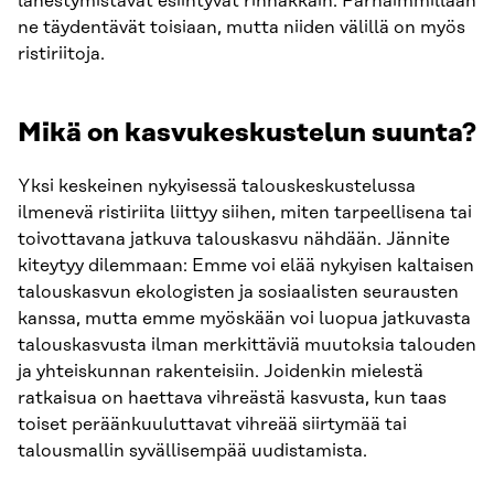
lähestymistavat esiintyvät rinnakkain. Parhaimmillaan
ne täydentävät toisiaan, mutta niiden välillä on myös
ristiriitoja.
Mikä on kasvukeskustelun suunta?
Yksi keskeinen nykyisessä talouskeskustelussa
ilmenevä ristiriita liittyy siihen, miten tarpeellisena tai
toivottavana jatkuva talouskasvu nähdään. Jännite
kiteytyy dilemmaan: Emme voi elää nykyisen kaltaisen
talouskasvun ekologisten ja sosiaalisten seurausten
kanssa, mutta emme myöskään voi luopua jatkuvasta
talouskasvusta ilman merkittäviä muutoksia talouden
ja yhteiskunnan rakenteisiin. Joidenkin mielestä
ratkaisua on haettava vihreästä kasvusta, kun taas
toiset peräänkuuluttavat vihreää siirtymää tai
talousmallin syvällisempää uudistamista.