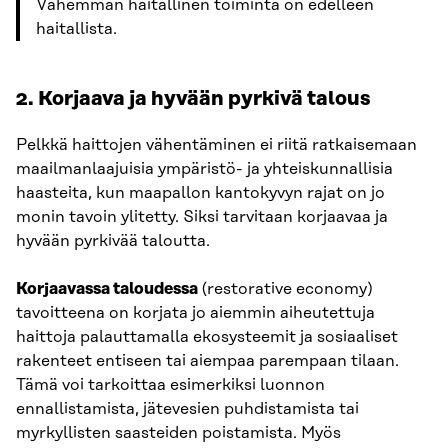
Vähemmän haitallinen toiminta on edelleen
haitallista.
2. Korjaava ja hyvään pyrkivä talous
Pelkkä haittojen vähentäminen ei riitä ratkaisemaan
maailmanlaajuisia ympäristö- ja yhteiskunnallisia
haasteita, kun maapallon kantokyvyn rajat on jo
monin tavoin ylitetty. Siksi tarvitaan korjaavaa ja
hyvään pyrkivää taloutta.
Korjaavassa taloudessa
(restorative economy)
tavoitteena on korjata jo aiemmin aiheutettuja
haittoja palauttamalla ekosysteemit ja sosiaaliset
rakenteet entiseen tai aiempaa parempaan tilaan.
Tämä voi tarkoittaa esimerkiksi luonnon
ennallistamista, jätevesien puhdistamista tai
myrkyllisten saasteiden poistamista. Myös