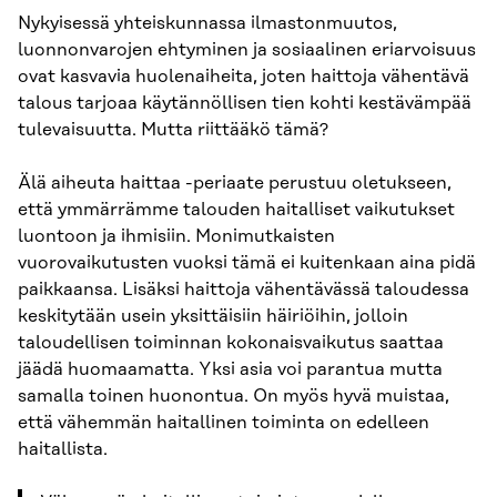
Nykyisessä yhteiskunnassa ilmastonmuutos,
luonnonvarojen ehtyminen ja sosiaalinen eriarvoisuus
ovat kasvavia huolenaiheita, joten haittoja vähentävä
talous tarjoaa käytännöllisen tien kohti kestävämpää
tulevaisuutta. Mutta riittääkö tämä?
Älä aiheuta haittaa -periaate perustuu oletukseen,
että ymmärrämme talouden haitalliset vaikutukset
luontoon ja ihmisiin. Monimutkaisten
vuorovaikutusten vuoksi tämä ei kuitenkaan aina pidä
paikkaansa. Lisäksi haittoja vähentävässä taloudessa
keskitytään usein yksittäisiin häiriöihin, jolloin
taloudellisen toiminnan kokonaisvaikutus saattaa
jäädä huomaamatta. Yksi asia voi parantua mutta
samalla toinen huonontua. On myös hyvä muistaa,
että vähemmän haitallinen toiminta on edelleen
haitallista.