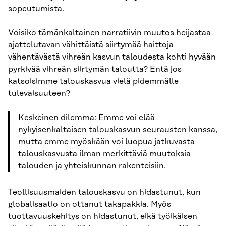
sopeutumista.
Voisiko tämänkaltainen narratiivin muutos heijastaa
ajattelutavan vähittäistä siirtymää haittoja
vähentävästä vihreän kasvun taloudesta kohti hyvään
pyrkivää vihreän siirtymän taloutta? Entä jos
katsoisimme talouskasvua vielä pidemmälle
tulevaisuuteen?
Keskeinen dilemma: Emme voi elää
nykyisenkaltaisen talouskasvun seurausten kanssa,
mutta emme myöskään voi luopua jatkuvasta
talouskasvusta ilman merkittäviä muutoksia
talouden ja yhteiskunnan rakenteisiin.
Teollisuusmaiden talouskasvu on hidastunut, kun
globalisaatio on ottanut takapakkia. Myös
tuottavuuskehitys on hidastunut, eikä työikäisen