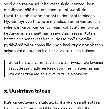
se ei aina tarjoa selkeitä vastauksia ihanteellisen
maailman määrittelemiseen tai taloudellisia
tavoitteita ohjaavien periaatteiden asettamiseen.
Hyvään pyrkivä talous ei myöskään anna vastauksia
siihen, mikä on kunkin toimijan kohtuullinen osuus
kestävämmän maailman saavuttamisessa. Kuten
haittoja vähentävässä taloudessa myös hyvään
pyrkivässä taloudessa liiallinen keskittyminen yhteen
asiaan voi aiheuttaa kielteisiä vaikutuksia toiseen.
Sekä haittoja vähentävässä että hyvään pyrkivässä
taloudessa liiallinen keskittyminen yhteen asiaan
voi aiheuttaa kielteisiä vaikutuksia toiseen.
3. Uusintava talous
Kuinka kestävää on talous, jonka yksi osa aiheuttaa
haittoja ja toinen pyrkii korjaamaan niitä? Eikö