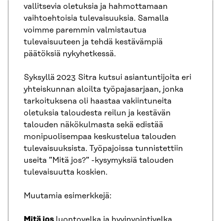
vallitsevia oletuksia ja hahmottamaan
vaihtoehtoisia tulevaisuuksia. Samalla
voimme paremmin valmistautua
tulevaisuuteen ja tehdä kestävämpiä
päätöksiä nykyhetkessä.
Syksyllä 2023 Sitra kutsui asiantuntijoita eri
yhteiskunnan aloilta työpajasarjaan, jonka
tarkoituksena oli haastaa vakiintuneita
oletuksia taloudesta reilun ja kestävän
talouden näkökulmasta sekä edistää
monipuolisempaa keskustelua talouden
tulevaisuuksista. Työpajoissa tunnistettiin
useita ”Mitä jos?” -kysymyksiä talouden
tulevaisuutta koskien.
Muutamia esimerkkejä:
Mitä jos
luontovelka ja hyvinvointivelka