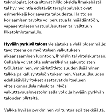
teknologiat, jotka sitovat hiilidioksidia ilmakehästä,
tai hyvinvointia edistävät terapiapalvelut ovat
esimerkkejä korjaavasta taloudesta. Haittojen
korjaamisen tavoite voi perustua lainsäädäntöön,
vapaaehtoiseen vastuullisuuteen tai valittuun
liiketoimintamalliin.
Hyvään pyrkivä talous
vie ajatuksia vielä pidemmälle:
tavoitteena on myönteisen vaikutuksen
aikaansaaminen luontoon, ihmisiin tai yhteiskuntaan.
Sellaisia voivat olla esimerkiksi vajaakuntoisten
työllistäminen, ympäristötietoisuuden lisääminen
taikka paikallisyhteisön tukeminen. Vastuullisuuden
edelläkävijäyritykset asettavatkin itselleen
yhteiskunnallisia missioita. Myös
vaikuttavuusinvestoimisella voi olla hyvään pyrkivän
talouden piirteitä.
Vaikka hyvään pyrkiminen voi tuntua epäitsekkäältä,