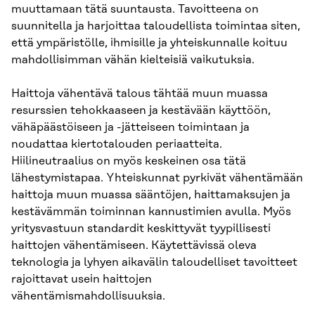
muuttamaan tätä suuntausta. Tavoitteena on
suunnitella ja harjoittaa taloudellista toimintaa siten,
että ympäristölle, ihmisille ja yhteiskunnalle koituu
mahdollisimman vähän kielteisiä vaikutuksia.
Haittoja vähentävä talous tähtää muun muassa
resurssien tehokkaaseen ja kestävään käyttöön,
vähäpäästöiseen ja -jätteiseen toimintaan ja
noudattaa kiertotalouden periaatteita.
Hiilineutraalius on myös keskeinen osa tätä
lähestymistapaa. Yhteiskunnat pyrkivät vähentämään
haittoja muun muassa sääntöjen, haittamaksujen ja
kestävämmän toiminnan kannustimien avulla. Myös
yritysvastuun standardit keskittyvät tyypillisesti
haittojen vähentämiseen. Käytettävissä oleva
teknologia ja lyhyen aikavälin taloudelliset tavoitteet
rajoittavat usein haittojen
vähentämismahdollisuuksia.