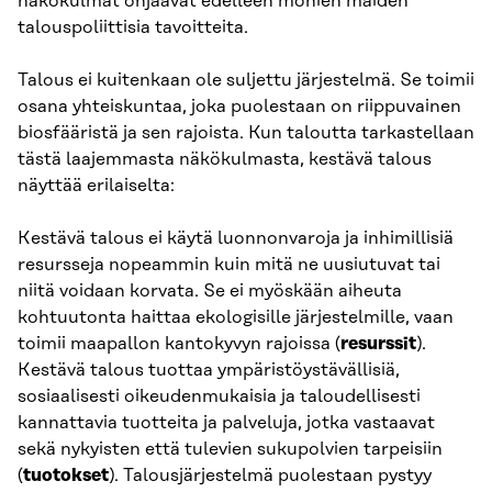
näkökulmat ohjaavat edelleen monien maiden
talouspoliittisia tavoitteita.
Talous ei kuitenkaan ole suljettu järjestelmä. Se toimii
osana yhteiskuntaa, joka puolestaan on riippuvainen
biosfääristä ja sen rajoista. Kun taloutta tarkastellaan
tästä laajemmasta näkökulmasta, kestävä talous
näyttää erilaiselta:
Kestävä talous ei käytä luonnonvaroja ja inhimillisiä
resursseja nopeammin kuin mitä ne uusiutuvat tai
niitä voidaan korvata. Se ei myöskään aiheuta
kohtuutonta haittaa ekologisille järjestelmille, vaan
toimii maapallon kantokyvyn rajoissa (
resurssit
).
Kestävä talous tuottaa ympäristöystävällisiä,
sosiaalisesti oikeudenmukaisia ja taloudellisesti
kannattavia tuotteita ja palveluja, jotka vastaavat
sekä nykyisten että tulevien sukupolvien tarpeisiin
(
tuotokset
). Talousjärjestelmä puolestaan pystyy