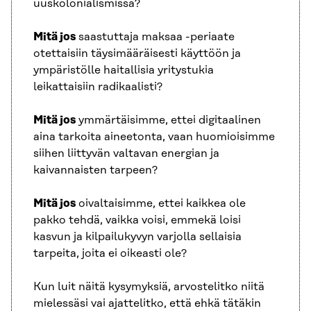
uuskolonialismissa?
Mitä jos
saastuttaja maksaa -periaate
otettaisiin täysimääräisesti käyttöön ja
ympäristölle haitallisia yritystukia
leikattaisiin radikaalisti?
Mitä jos
ymmärtäisimme, ettei digitaalinen
aina tarkoita aineetonta, vaan huomioisimme
siihen liittyvän valtavan energian ja
kaivannaisten tarpeen?
Mitä jos
oivaltaisimme, ettei kaikkea ole
pakko tehdä, vaikka voisi, emmekä loisi
kasvun ja kilpailukyvyn varjolla sellaisia
tarpeita, joita ei oikeasti ole?
Kun luit näitä kysymyksiä, arvostelitko niitä
mielessäsi vai ajattelitko, että ehkä tätäkin