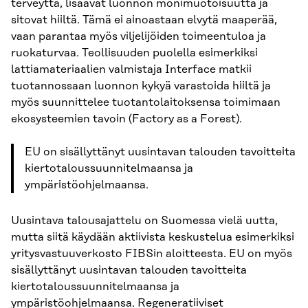
terveyttä, lisäävät luonnon monimuotoisuutta ja
sitovat hiiltä. Tämä ei ainoastaan elvytä maaperää,
vaan parantaa myös viljelijöiden toimeentuloa ja
ruokaturvaa. Teollisuuden puolella esimerkiksi
lattiamateriaalien valmistaja Interface matkii
tuotannossaan luonnon kykyä varastoida hiiltä ja
myös suunnittelee tuotantolaitoksensa toimimaan
ekosysteemien tavoin (Factory as a Forest).
EU on sisällyttänyt uusintavan talouden tavoitteita
kiertotaloussuunnitelmaansa ja
ympäristöohjelmaansa.
Uusintava talousajattelu on Suomessa vielä uutta,
mutta siitä käydään aktiivista keskustelua esimerkiksi
yritysvastuuverkosto FIBSin aloitteesta. EU on myös
sisällyttänyt uusintavan talouden tavoitteita
kiertotaloussuunnitelmaansa ja
ympäristöohjelmaansa. Regeneratiiviset