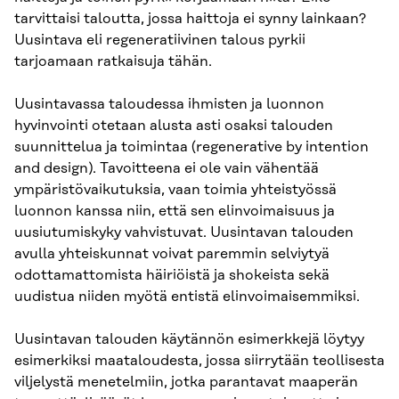
tarvittaisi taloutta, jossa haittoja ei synny lainkaan?
Uusintava eli regeneratiivinen talous pyrkii
tarjoamaan ratkaisuja tähän.
Uusintavassa taloudessa ihmisten ja luonnon
hyvinvointi otetaan alusta asti osaksi talouden
suunnittelua ja toimintaa (regenerative by intention
and design). Tavoitteena ei ole vain vähentää
ympäristövaikutuksia, vaan toimia yhteistyössä
luonnon kanssa niin, että sen elinvoimaisuus ja
uusiutumiskyky vahvistuvat. Uusintavan talouden
avulla yhteiskunnat voivat paremmin selviytyä
odottamattomista häiriöistä ja shokeista sekä
uudistua niiden myötä entistä elinvoimaisemmiksi.
Uusintavan talouden käytännön esimerkkejä löytyy
esimerkiksi maataloudesta, jossa siirrytään teollisesta
viljelystä menetelmiin, jotka parantavat maaperän