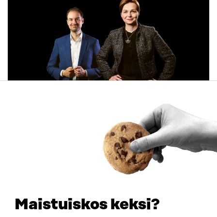
ARTIKKELI
Käyttäjien tarpeet keskiöön ja käytännön pilotteja –
Muistio esittää 10 suositusta ekosysteemitilinpidon
kehittämiseksi
30.6.2026
Maistuiskos keksi?