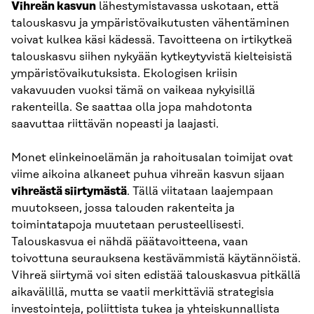
Vihreän kasvun
lähestymistavassa uskotaan, että
talouskasvu ja ympäristövaikutusten vähentäminen
voivat kulkea käsi kädessä. Tavoitteena on irtikytkeä
talouskasvu siihen nykyään kytkeytyvistä kielteisistä
ympäristövaikutuksista. Ekologisen kriisin
vakavuuden vuoksi tämä on vaikeaa nykyisillä
rakenteilla. Se saattaa olla jopa mahdotonta
saavuttaa riittävän nopeasti ja laajasti.
Monet elinkeinoelämän ja rahoitusalan toimijat ovat
viime aikoina alkaneet puhua vihreän kasvun sijaan
vihreästä siirtymästä
. Tällä viitataan laajempaan
muutokseen, jossa talouden rakenteita ja
toimintatapoja muutetaan perusteellisesti.
Talouskasvua ei nähdä päätavoitteena, vaan
toivottuna seurauksena kestävämmistä käytännöistä.
Vihreä siirtymä voi siten edistää talouskasvua pitkällä
aikavälillä, mutta se vaatii merkittäviä strategisia
investointeja, poliittista tukea ja yhteiskunnallista