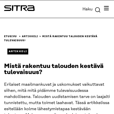
Siirry
Valik
Haku
suoraan
Sitra
sisältöön
↓
ETUSIVU
ARTIKKELI
MISTÄ RAKENTUU TALOUDEN KESTÄVÄ
TULEVAISUUS?
ARTIKKELI
Mistä rakentuu talouden kestävä
tulevaisuus?
Erilaiset maailmankuvat ja uskomukset vaikuttavat
siihen, mitä mitä pidämme tulevaisuudessa
mahdollisena. Talouden uudistamisen tarve on laajalti
tunnistettu, mutta toimet laahavat. Tässä artikkelissa
esitellään kolme lähestymistapaa kestävään