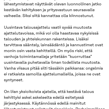
lähestymistavat näyttävät olevan luonnollinen jatko
kestävän kehityksen ja yritysvastuun seuraavalle
vaiheelle. Siksi siitä kannattaa olla kiinnostunut.
Uusintava talousajattelu vaatii syvää muutosta
ajattelutavoissa, mikä voi olla haastavaa nykyisissä
talouden ja yhteiskunnan rakenteissa. Lisäksi
tarvittava sääntely, lainsäädäntö ja kannustimet ovat
monin osin vasta kehitteillä. On myös riski, että
vanhoja toimintamalleja yritetään ”kuorruttaa”
uusintavalla puhetavalla ilman todellista muutosta.
Vanha viisaus pitää silti tässäkin paikkansa: ongelmia
ei ratkaista samoilla ajattelumalleilla, joissa ne ovat
syntyneet.
On liian yksioikoista ajatella, että kestävä talous
kehittyisi askel askeleelta edellä esitetyssä
järjestyksessä. Käytännössä edellä mainitut