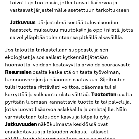
toivottuja tuotoksia, jotka tuovat lisäarvoa ja
vastaavat järjestelmälle asetettuun tarkoitukseen.
Jatkuvuus
. Järjestelmä kestää tulevaisuuden
haasteet, mukautuu muutoksiin ja oppii niistä, jotta
se voi ylläpitää toimintaansa pitkällä aikavälillä.
Jos taloutta tarkastellaan suppeasti, ja sen
ekologiset ja sosiaaliset kytkennät jätetään
huomiotta, voidaan kestävyyttä arvioida seuraavasti:
Resurssien
osalta keskeistä on taata työvoiman,
luonnonvarojen ja pääoman saatavuus. Sijoitusten
tulisi tuottaa riittävästi voittoa, pääomaa tulisi
kerryttää ja velkaantumista välttää.
Tuotosten
osalta
pyritään luomaan kannattavia tuotteita tai palveluja,
jotka luovat lisäarvoa asiakkaille ja omistajille. Näin
varmistetaan talouden kasvu ja kilpailukyky.
Jatkuvuuden
näkökulmasta keskiössä ovat
ennakoitavuus ja talouden vakaus. Tällaiset