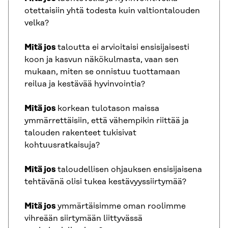
otettaisiin yhtä todesta kuin valtiontalouden
velka?
Mitä jos
taloutta ei arvioitaisi ensisijaisesti
koon ja kasvun näkökulmasta, vaan sen
mukaan, miten se onnistuu tuottamaan
reilua ja kestävää hyvinvointia?
Mitä jos
korkean tulotason maissa
ymmärrettäisiin, että vähempikin riittää ja
talouden rakenteet tukisivat
kohtuusratkaisuja?
Mitä jos
taloudellisen ohjauksen ensisijaisena
tehtävänä olisi tukea kestävyyssiirtymää?
Mitä jos
ymmärtäisimme oman roolimme
vihreään siirtymään liittyvässä