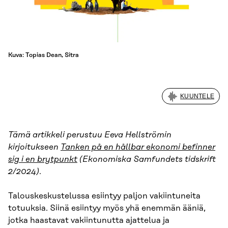
Kuva: Topias Dean, Sitra
KUUNTELE
Tämä artikkeli perustuu Eeva Hellströmin
kirjoitukseen
Tanken på en hållbar ekonomi befinner
sig i en brytpunkt
(Ekonomiska Samfundets tidskrift
2/2024)
.
Talouskeskustelussa esiintyy paljon vakiintuneita
totuuksia. Siinä esiintyy myös yhä enemmän ääniä,
jotka haastavat vakiintunutta ajattelua ja